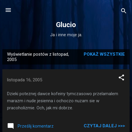
Przejdź do głównej zawartości
Glucio
Ja i inne moje ja.
Wyświetlanie postów z listopad,
POKAŻ WSZYSTKIE
P
2005
o
s
listopada 16, 2005
t
y
Dzieki poteznej dawce kofeiny tymczasowo przelamalem
marazm i nude jesienna i ochoczo nuzam sie w
pracoholizmie. Och, jak mi dobrze.
CZYTAJ DALEJ >>>
Prześlij komentarz