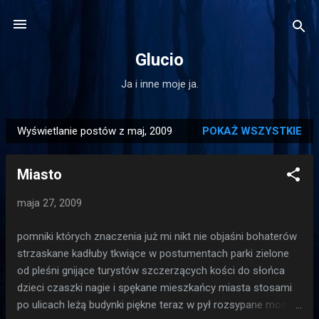
Przejdź do głównej zawartości
Glucio
Ja i inne moje ja.
Wyświetlanie postów z maj, 2009
POKAŻ WSZYSTKIE
P
o
Miasto
s
t
maja 27, 2009
y
pomniki których znaczenia już mi nikt nie objaśni bohaterów
strzaskane kadłuby tkwiące w postumentach parki zielone
od pleśni gnijące turystów szczerzących kości do słońca
dzieci czaszki nagie i spękane mieszkańcy miasta stosami
po ulicach leżą budynki piękne teraz w pył rozsypane mosty