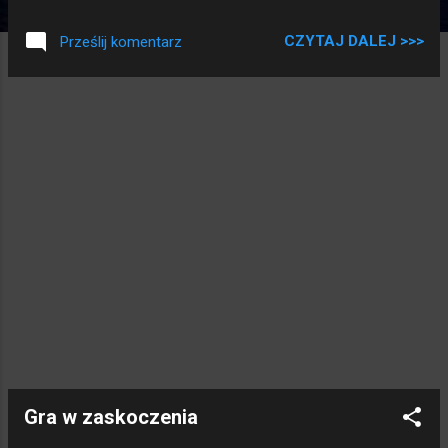
szerokie pod wodą świecą drogi szerokie szczękami czasu
przeżute idę tym miastem jak obcy, turysta rękami bez
CZYTAJ DALEJ >>>
Prześlij komentarz
mięsa zachwyt wyrażam
Gra w zaskoczenia