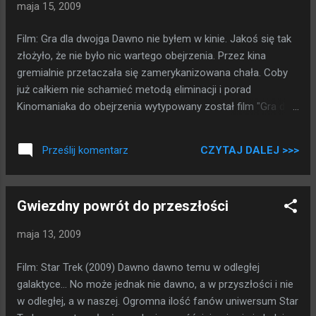
maja 15, 2009
Film: Gra dla dwojga Dawno nie byłem w kinie. Jakoś się tak
złożyło, że nie było nic wartego obejrzenia. Przez kina
gremialnie przetaczała się zamerykanizowana chała. Coby
już całkiem nie schamieć metodą eliminacji i porad
Kinomaniaka do obejrzenia wytypowany został film "Gra dla
dwojga". Prosta historia. Dwie konkurujące firmy
kosmetyczne, ogromna ilość pieniędzy kręcąca się dookoła
CZYTAJ DALEJ >>>
Prześlij komentarz
balsamów i kremów (wiele osób je ze sobą myli). Każda
firma stara się śledzić kroki konkurencji, po to by nie wypaść
z rynku, w momencie kiedy ta druga wyskoczy z czymś
Gwiezdny powrót do przeszłości
zupełnie nowym, niespodziewanym. Trudno jest cokolwiek
zdradzić na temat fabuły, bez zdradzania zbyt wielu
maja 13, 2009
szczegółów zakończenia. Od początku do końca w filmie
przeplatają się nagłe zwroty akcji z retrospekcjami. Mnie
Film: Star Trek (2009) Dawno dawno temu w odległej
zakończenie nie zaskoczyło, ale ja sypię truskawki cukrem.
galaktyce... No może jednak nie dawno, a w przyszłości i nie
w odległej, a w naszej. Ogromna ilość fanów uniwersum Star