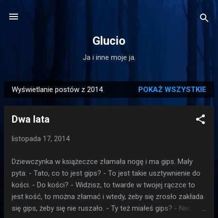
Przejdź do głównej zawartości
Glucio
Ja i inne moje ja.
Wyświetlanie postów z 2014
POKAŻ WSZYSTKIE
P
o
Dwa lata
s
t
listopada 17, 2014
y
Dziewczynka w książeczce złamała nogę i ma gips. Mały
pyta: - Tato, co to jest gips? - To jest takie usztywnienie do
kości. - Do kości? - Widzisz, to twarde w twojej rączce to
jest kość, to można złamać i wtedy, żeby się zrosło zakłada
się gips, żeby się nie ruszało. - Ty też miałeś gips? - Nie,