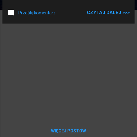
miednica jest zbyt duża, mi założono usztywnienie od
środka. - Od środka? - Tak, lekarze zrobili tu rozcięcie, aż do
CZYTAJ DALEJ >>>
Prześlij komentarz
kości i przykręcili taką płytkę śrubokrętem do kości. -
Płakałeś? - Płakałem. Zaszkliły się małemu oczy, zacisnął
usta i sypią się łzy jak groszki. - Pamiętasz jak tata długo
leżał w łóżku? Nie mógł chodzić, czytać, gotwać, składać
klocków? Lekarze założyli usztywnienie i teraz mogę tu być
z tobą i to wszystko robić i tylko czasem mnie coś boli.
WIĘCEJ POSTÓW