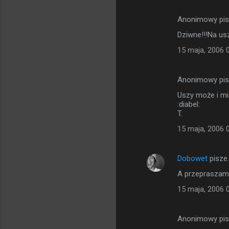
t
Anonimowy pi
a
Dziwne!!!Na us
r
15 maja, 2006 
z
e
Anonimowy pi
Uszy może i mi
:diabel:
T.
15 maja, 2006 
Dobowet
pisze
A przepraszam o
15 maja, 2006 
Anonimowy pi