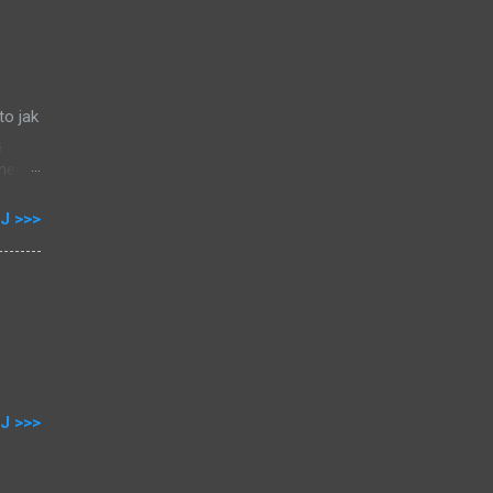
h
0,5%
esz
to jak
ą
nego,
ej
J >>>
08),
 do
a mam
stę
J >>>