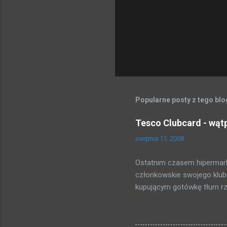
m
e
n
t
a
r
z
Popularne posty z tego bl
Tesco Clubcard - wąt
sierpnia 11, 2008
Ostatnim czasem hipermark
członkowskie swojego klubu
kupującym gotówkę tłum rzuc
zakosiłem regulamin i poni
punktów = 5 PLN Fajnie, nie
uzbieramy dość punktów do