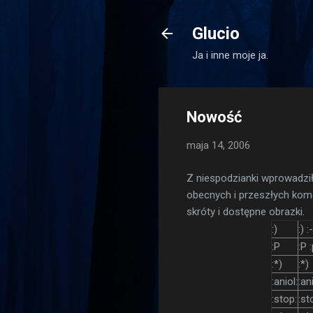
Glucio
Ja i inne moje ja.
Nowość
maja 14, 2006
Z niespodzianki wprowadzi
obecnych i przeszłych kom
skróty i dostępne obrazki.
:)
:) :
:P
:P 
:*)
:*)
:aniol:
:an
:stop:
:st