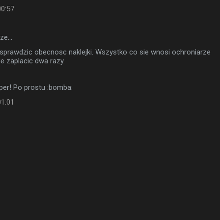
00:57
sze…
sprawdzic obecnosc naklejki. Wszystko co sie wnosi ochroniarze
ie zaplacic dwa razy.
per! Po prostu :bomba:
01:01