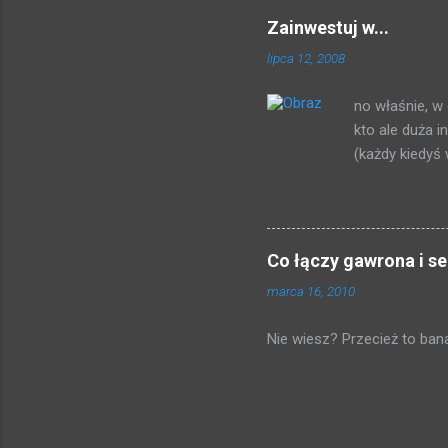
punktów * . Po magiczno -
Zainwestuj w...
dostajemy 5 złotych) otrzy
lipca 12, 2008
Tak, pół procent, marniutk
(słownie: dwadzieścia tysię
no właśnie, w 
kartę przy kasie, dowie się 
kto ale duża 
(każdy kiedyś
napisanego p
stronie, idąc 
serwerze: Plik
pobrałem kilka
Co łączy gawrona i s
pewnej firmy.
marca 16, 2010
w siebie zain
lub analityka
Nie wiesz? Przecież to banal
htaccess nie 
pobierania w k
http://www.zai