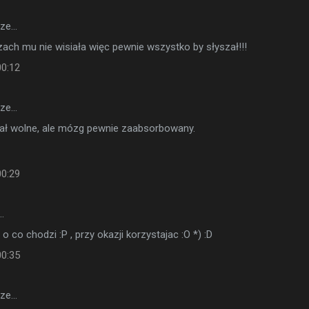
sze…
zach mu nie wisiała więc pewnie wszystko by słyszał!!!
00:12
sze…
ał wolne, ale mózg pewnie zaabsorbowany.
00:29
…
 co chodzi :P , przy okazji korzystajac :O *) :D
00:35
sze…