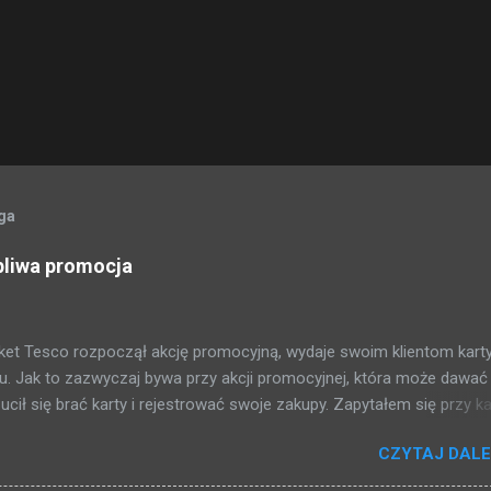
oga
pliwa promocja
et Tesco rozpoczął akcję promocyjną, wydaje swoim klientom kart
. Jak to zazwyczaj bywa przy akcji promocyjnej, która może dawać
ił się brać karty i rejestrować swoje zakupy. Zapytałem się przy ka
żej przedstawiam to co mi się udało dowiedzieć: 2 PLN = 1 punkt 500
CZYTAJ DALE
? Za zakupy dostajemy punkty, i raz na kwartał (trzy miesiące) jak
stajemy bon na zakupy, przy czym musimy uskrobać co najmniej 5