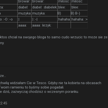
:
:browar:
:browar:
:milosc:
:milosc:
za:
:diabel:
:diabel: :diabelek:
:blee:
:blee:
a
:muzyka:
:muzyka:
B)
B) B-)
:o :-O :-o
:|
:| :-|
:hahaha:
:hahaha: :>
:aaaa:
:aaaa: :krzyk:
y ktos chcial na swojego bloga to samo cudo wrzucic to moze sie z
ny.
sze…
chwilą widziałam Cie w Tesco. Gdyby nie ta kobieta na obcasach
woim ramieniu to byśmy sobie pogadali.
e dziś, zazwyczaj chodzisz o wczesnym poranku.
22:45