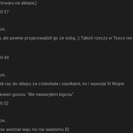
 towaru na sklepie;)
00:37
sze…
, ale pewnie przyprowadził go ze sobą. ;) Takich rzeczy w Tesco nie
00:44
sze…
k raz do sklepu za czekolada i ciastkami, no i wywolal III Wojne
ewien gosciu: "Ale nawazylem bigosu".
00:52
sze…
ie siedział więc nic nie wiadomo B)