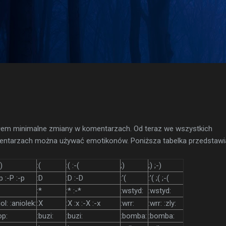
Przejdź do głównej zawartości
łem minimalne zmiany w komentarzach. Od teraz we wszystkich
entarzach można używać emotikonów. Poniższa tabelka przedstawi
-)
:(
:( :-(
;)
;) ;-)
:p :-P :-p
:D
:D :-D
:'(
:'( ;( ;-(
:*
:* :-*
:wstyd:
:wstyd:
iol: :aniolek:
:X
:X :x :-X :-x
:wrr:
:wrr: :zly:
op:
:buzi:
:buzi:
:bomba:
:bomba: