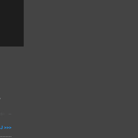
y
sie,
J >>>
00