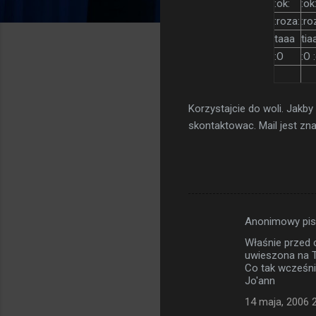
:ok:
:ok
:roza:
:ro
taaa
tia
:O
:O 
Korzystajcie do woli. Jakb
skontaktowac. Mail jest zna
Anonimowy pi
K
Właśnie przed 
o
uwieszona na T
m
Co tak wcześni
Jo'ann
e
14 maja, 2006 
n