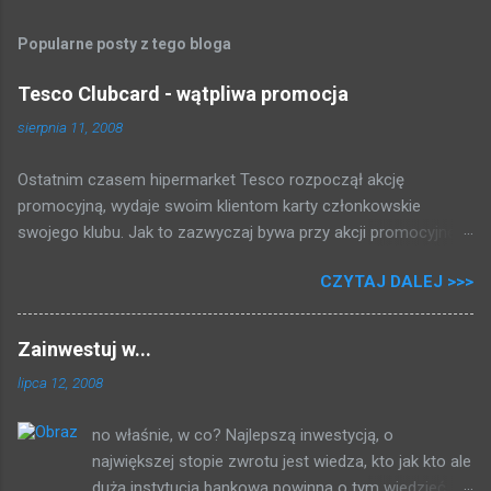
Popularne posty z tego bloga
Tesco Clubcard - wątpliwa promocja
sierpnia 11, 2008
Ostatnim czasem hipermarket Tesco rozpoczął akcję
promocyjną, wydaje swoim klientom karty członkowskie
swojego klubu. Jak to zazwyczaj bywa przy akcji promocyjnej,
która może dawać kupującym gotówkę tłum rzucił się brać
CZYTAJ DALEJ >>>
karty i rejestrować swoje zakupy. Zapytałem się przy kasie,
zakosiłem regulamin i poniżej przedstawiam to co mi się udało
dowiedzieć: 2 PLN = 1 punkt 500 punktów = 5 PLN Fajnie, nie?
Zainwestuj w...
Za zakupy dostajemy punkty, i raz na kwartał (trzy miesiące)
lipca 12, 2008
jak uzbieramy dość punktów dostajemy bon na zakupy, przy
czym musimy uskrobać co najmniej 500 punktów * . Po
no właśnie, w co? Najlepszą inwestycją, o
magiczno - matematycznych przekształceniach (za każdy
największej stopie zwrotu jest wiedza, kto jak kto ale
wydany tysiąc złotych dostajemy 5 złotych) otrzymujemy
duża instytucja bankowa powinna o tym wiedzieć.