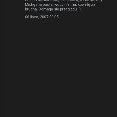
t
Michę ma pustą, wody nie ma, kuwetę za
a
brudną. Domaga się przeglądu. :)
r
06 lipca, 2007 00:05
z
e