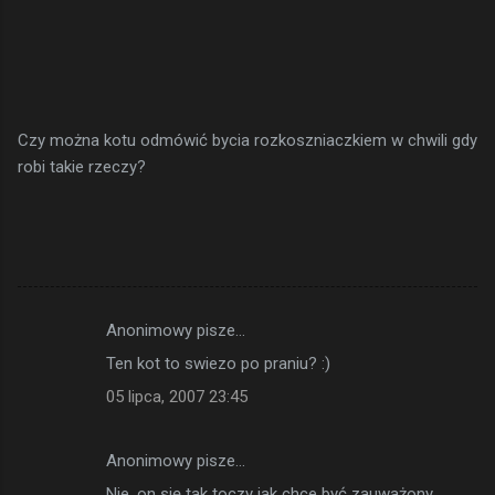
Czy można kotu odmówić bycia rozkoszniaczkiem w chwili gdy
robi takie rzeczy?
Anonimowy pisze…
K
Ten kot to swiezo po praniu? :)
o
05 lipca, 2007 23:45
m
e
Anonimowy pisze…
n
Nie, on się tak toczy jak chce być zauważony.