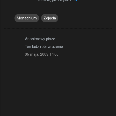
Monachium
Zdjęcia
Anonimowy pisze…
K
Ten ludz robi wrazenie.
o
06 maja, 2008 14:06
m
e
n
t
a
r
z
e