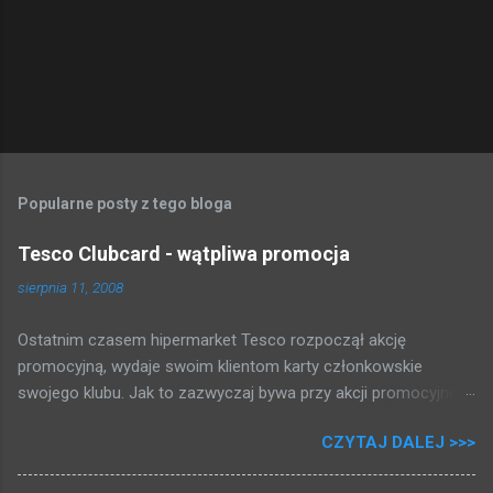
m
e
n
t
a
r
z
Popularne posty z tego bloga
Tesco Clubcard - wątpliwa promocja
sierpnia 11, 2008
Ostatnim czasem hipermarket Tesco rozpoczął akcję
promocyjną, wydaje swoim klientom karty członkowskie
swojego klubu. Jak to zazwyczaj bywa przy akcji promocyjnej,
która może dawać kupującym gotówkę tłum rzucił się brać
CZYTAJ DALEJ >>>
karty i rejestrować swoje zakupy. Zapytałem się przy kasie,
zakosiłem regulamin i poniżej przedstawiam to co mi się udało