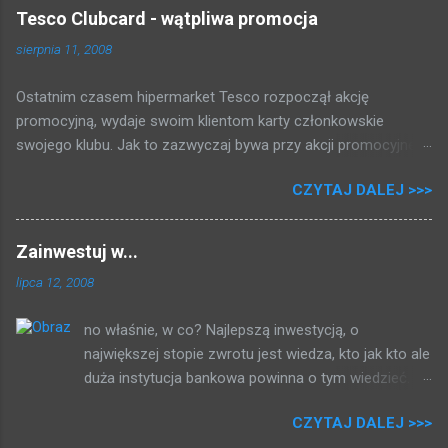
Tesco Clubcard - wątpliwa promocja
sierpnia 11, 2008
Ostatnim czasem hipermarket Tesco rozpoczął akcję
promocyjną, wydaje swoim klientom karty członkowskie
swojego klubu. Jak to zazwyczaj bywa przy akcji promocyjnej,
która może dawać kupującym gotówkę tłum rzucił się brać
CZYTAJ DALEJ >>>
karty i rejestrować swoje zakupy. Zapytałem się przy kasie,
zakosiłem regulamin i poniżej przedstawiam to co mi się udało
dowiedzieć: 2 PLN = 1 punkt 500 punktów = 5 PLN Fajnie, nie?
Zainwestuj w...
Za zakupy dostajemy punkty, i raz na kwartał (trzy miesiące)
lipca 12, 2008
jak uzbieramy dość punktów dostajemy bon na zakupy, przy
czym musimy uskrobać co najmniej 500 punktów * . Po
no właśnie, w co? Najlepszą inwestycją, o
magiczno - matematycznych przekształceniach (za każdy
największej stopie zwrotu jest wiedza, kto jak kto ale
wydany tysiąc złotych dostajemy 5 złotych) otrzymujemy
duża instytucja bankowa powinna o tym wiedzieć.
przelicznik procentowy, łatwiejszy do ogarnięcia umysłem:
Bawiąc się wyszukiwarką (każdy kiedyś wpisał w nią
0,5% Tak, pół procent, marniutkie pół procent, żeby dostać
CZYTAJ DALEJ >>>
swoje nazwisko) dotarłem do pewnego listu
stówę trzeba by wydać 20 000 złotych (słownie: dwadzieścia