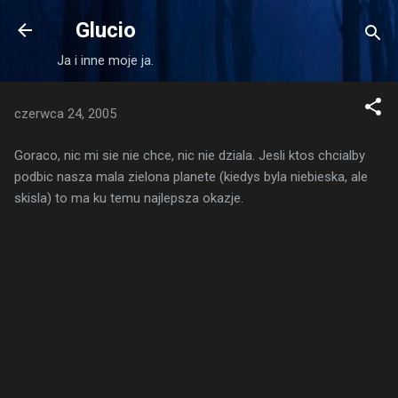
Przejdź do głównej zawartości
Glucio
Ja i inne moje ja.
czerwca 24, 2005
Goraco, nic mi sie nie chce, nic nie dziala. Jesli ktos chcialby
podbic nasza mala zielona planete (kiedys byla niebieska, ale
skisla) to ma ku temu najlepsza okazje.
K
o
m
e
n