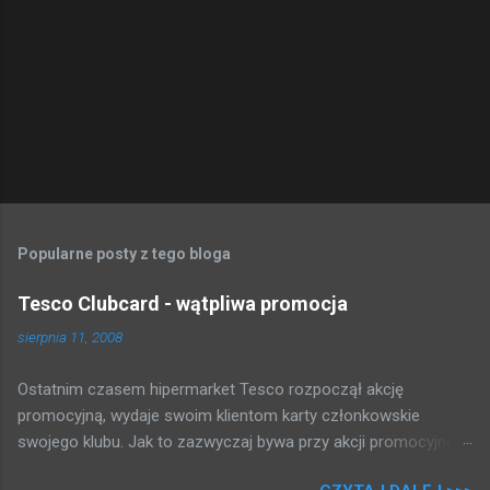
Popularne posty z tego bloga
Tesco Clubcard - wątpliwa promocja
sierpnia 11, 2008
Ostatnim czasem hipermarket Tesco rozpoczął akcję
promocyjną, wydaje swoim klientom karty członkowskie
swojego klubu. Jak to zazwyczaj bywa przy akcji promocyjnej,
która może dawać kupującym gotówkę tłum rzucił się brać