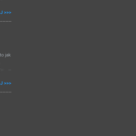
J >>>
00
h
0,5%
esz
to jak
ą
nego,
ej
J >>>
08),
 do
a mam
stę