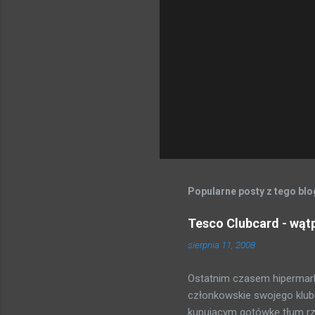
Popularne posty z tego bl
Tesco Clubcard - wąt
sierpnia 11, 2008
Ostatnim czasem hipermark
członkowskie swojego klubu
kupującym gotówkę tłum rzuc