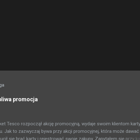
oga
pliwa promocja
et Tesco rozpoczął akcję promocyjną, wydaje swoim klientom kart
. Jak to zazwyczaj bywa przy akcji promocyjnej, która może dawać
ił się brać karty i rejestrować swoje zakupy. Zapytałem się przy ka