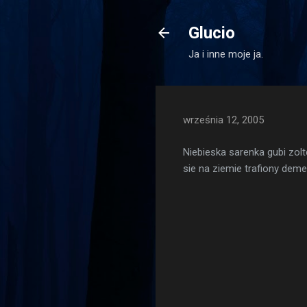
Glucio
Ja i inne moje ja.
września 12, 2005
Niebieska sarenka gubi zol
sie na ziemie trafiony dem
K
o
m
e