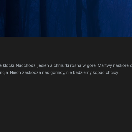
Przejdź do głównej zawartości
te klocki. Nadchodzi jesien a chmurki rosna w gore. Martwy naskore
encja. Niech zaskocza nas gornicy, nie bedziemy kopac chcicy.