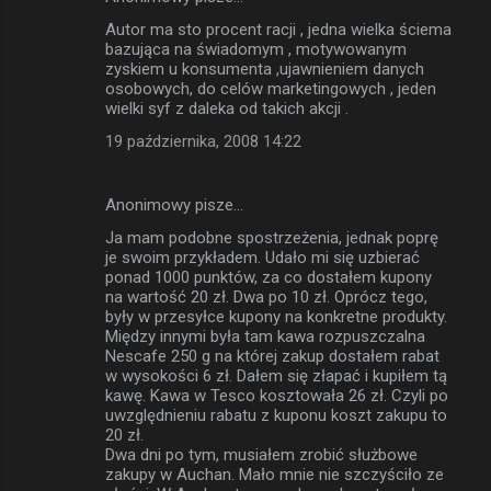
Autor ma sto procent racji , jedna wielka ściema
bazująca na świadomym , motywowanym
zyskiem u konsumenta ,ujawnieniem danych
osobowych, do celów marketingowych , jeden
wielki syf z daleka od takich akcji .
19 października, 2008 14:22
Anonimowy pisze…
Ja mam podobne spostrzeżenia, jednak poprę
je swoim przykładem. Udało mi się uzbierać
ponad 1000 punktów, za co dostałem kupony
na wartość 20 zł. Dwa po 10 zł. Oprócz tego,
były w przesyłce kupony na konkretne produkty.
Między innymi była tam kawa rozpuszczalna
Nescafe 250 g na której zakup dostałem rabat
w wysokości 6 zł. Dałem się złapać i kupiłem tą
kawę. Kawa w Tesco kosztowała 26 zł. Czyli po
uwzględnieniu rabatu z kuponu koszt zakupu to
20 zł.
Dwa dni po tym, musiałem zrobić służbowe
zakupy w Auchan. Mało mnie nie szczyściło ze