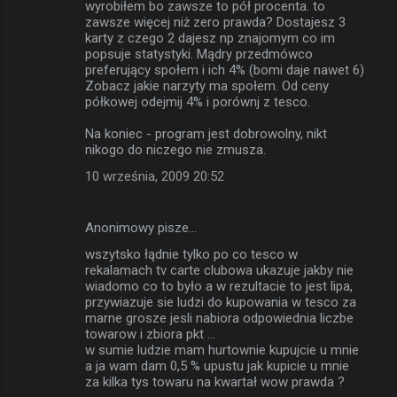
wyrobiłem bo zawsze to pół procenta. to
zawsze więcej niż zero prawda? Dostajesz 3
karty z czego 2 dajesz np znajomym co im
popsuje statystyki. Mądry przedmówco
preferujący społem i ich 4% (bomi daje nawet 6)
Zobacz jakie narzyty ma społem. Od ceny
półkowej odejmij 4% i porównj z tesco.
Na koniec - program jest dobrowolny, nikt
nikogo do niczego nie zmusza.
10 września, 2009 20:52
Anonimowy pisze…
wszytsko łądnie tylko po co tesco w
rekalamach tv carte clubowa ukazuje jakby nie
wiadomo co to było a w rezultacie to jest lipa,
przywiazuje sie ludzi do kupowania w tesco za
marne grosze jesli nabiora odpowiednia liczbe
towarow i zbiora pkt ...
w sumie ludzie mam hurtownie kupujcie u mnie
a ja wam dam 0,5 % upustu jak kupicie u mnie
za kilka tys towaru na kwartał wow prawda ?