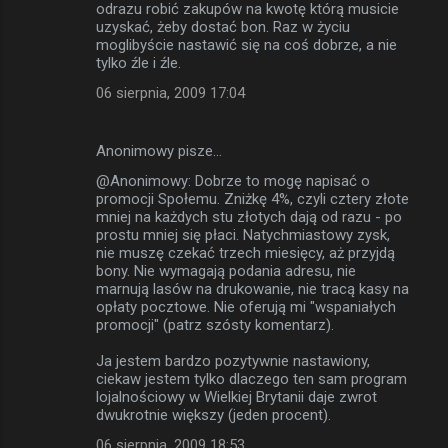
odrazu robić zakupów na kwotę którą musicie
uzyskać, żeby dostać bon. Raz w życiu
moglibyście nastawić się na coś dobrze, a nie
tylko źle i źle.
06 sierpnia, 2009 17:04
Anonimowy pisze…
@Anonimowy: Dobrze to mogę napisać o
promocji Społemu. Zniżkę 4%, czyli cztery złote
mniej na każdych stu złotych dają od razu - po
prostu mniej się płaci. Natychmiastowy zysk,
nie muszę czekać trzech miesięcy, aż przyjdą
bony. Nie wymagają podania adresu, nie
marnują lasów na drukowanie, nie tracą kasy na
opłaty pocztowe. Nie oferują mi "wspaniałych
promocji" (patrz szósty komentarz).
Ja jestem bardzo pozytywnie nastawiony,
ciekaw jestem tylko dlaczego ten sam program
lojalnościowy w Wielkiej Brytanii daje zwrot
dwukrotnie większy (jeden procent).
06 sierpnia, 2009 18:53