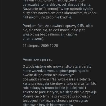
nazwał
złodziejstwem
. Podejrzewam, że
usłyszałaś to na sklepie, od jakiegoś klienta.
Nazwanie tej "promocji" w ten sposób byłoby
duży przeinaczeniem oraz kłamstwem, w końcu
nikt nikomu niczego nie kradnie.
Pomijam fakt, że stawianie sprawy 0.5%, albo
nic, cieszcie się, że coś macie łosie jest
wyjątkową bezczelnością (i ciągnie
chamstwem).
16 sierpnia, 2009 10:28
Anonimowy pisze…
O zlodziejstwie etc mowia tylko stare berety
ktore wszedzie wesza spisek,popierajac to
swoim dlugoletnim nic niewartym
doswiadczeniem;] Nie wydaje mi sie zeby ta
karta przyciagala klientow z taka oferta, ten kto
robi zakupy w tesco bedzie je dalej robil i
zbierze te pare zlotych, ale sklep nic nie zyskuje.
Pomyslcie o tym na przyszlosc pracownicy
tesco,jesli faktycznie chcecie przyciagnac
klientow z innych hipermarketow