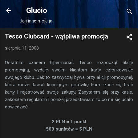
Przejdź do głównej zawartości
Glucio
Ja i inne moje ja.
Tesco Clubcard - wątpliwa promocja
sierpnia 11, 2008
Ostatnim czasem hipermarket Tesco rozpoczął akcję
promocyjną, wydaje swoim klientom karty członkowskie
swojego klubu. Jak to zazwyczaj bywa przy akcji promocyjnej,
która może dawać kupującym gotówkę tłum rzucił się brać
karty i rejestrować swoje zakupy. Zapytałem się przy kasie,
zakosiłem regulamin i poniżej przedstawiam to co mi się udało
dowiedzieć:
2 PLN = 1 punkt
500 punktów = 5 PLN