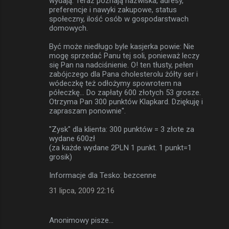
wydają. Teraz poznają nazwiska, adresy,
preferencje i nawyki zakupowe, status
społeczny, ilość osób w gospodarstwach
domowych.
Być może niedługo byle kasjerka powie: Nie
mogę sprzedać Panu tej soli, ponieważ leczy
się Pan na nadciśnienie. O! ten tłusty, pełen
zabójczego dla Pana cholesterolu żółty ser i
wódeczkę też odłożymy spowrotem na
półeczkę... Do zapłaty 600 złotych 53 grosze.
Otrzyma Pan 300 punktów Klapkard. Dziękuję i
zapraszam ponownie".
"Zysk" dla klienta: 300 punktów = 3 złote za
wydane 600zł
(za każde wydane 2PLN 1 punkt. 1 punkt=1
grosik)
Informacje dla Tesko: bezcenne
31 lipca, 2009 22:16
Anonimowy pisze…