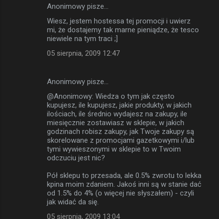
Anonimowy pisze…
Wiesz, jestem hostessa tej promocji i uwierz
mi, że dostajemy tak marne pieniądze, że tesco
niewiele na tym traci ;]
05 sierpnia, 2009 12:47
Anonimowy pisze…
@Anonimowy: Wiedza o tym jak często
kupujesz, ile kupujesz, jakie produkty, w jakich
ilościach, ile średnio wydajesz na zakupy, ile
miesięcznie zostawiasz w sklepie, w jakich
godzinach robisz zakupy, jak Twoje zakupy są
skorelowane z promocjami gazetkowymi i/lub
tymi wywieszonymi w sklepie to w Twoim
odczuciu jest nic?
Pół sklepu to przesada, ale 0.5% zwrotu to lekka
kpina moim zdaniem. Jakoś inni są w stanie dać
od 1.5% do 4% (o więcej nie słyszałem) - czyli
jak widać da się.
05 sierpnia, 2009 13:04