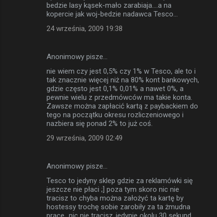
bedzie lasy kąsek-mało zarabiaja....a na
kopercie jak woj-bedzie nadawca Tesco...
24 września, 2009 19:38
Anonimowy pisze…
nie wiem czy jest 0,5% czy 1% w Tesco, ale to i
tak znacznie więcej niż na 80% kont bankowych,
gdzie często jest 0,1% 0,01% a nawet 0%, a
pewnie wielu z przedmówców ma takie konta.
Zawsze można zapłacić kartą z paybackiem do
tego na początku okresu rozliczeniowego i
nazbiera się ponad 2% to już coś.
29 września, 2009 02:49
Anonimowy pisze…
Tesco to jedyny sklep gdzie za reklamówki się
jeszcze nie płaci ;] poza tym skoro nic nie
tracisz to chyba można założyć ta kartę by
hostessy trochę sobie zarobiły za ta żmudna
prace...nic nie tracisz..jedynie okolu 30 sekund