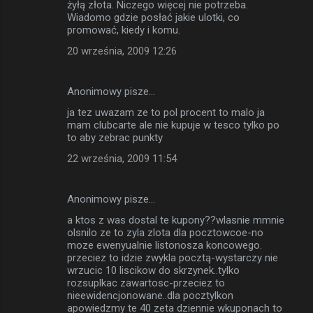
żyłą złota. Niczego więcej nie potrzeba.
Wiadomo gdzie posłać jakie ulotki, co
promować, kiedy i komu.
20 września, 2009 12:26
Anonimowy pisze…
ja tez uwazam ze to pol procent to malo ja
mam clubcarte ale nie kupuje w tesco tylko po
to aby zebrac punkty
22 września, 2009 11:54
Anonimowy pisze…
a ktos z was dostal te kupony??wlasnie mmnie
olsnilo ze to zyla zlota dla pocztowcoe-no
moze ewenyualnie listonosza koncowego.
przeciez to idzie zwykla pocztą-wystarczy nie
wrzucic 10 liscikow do skrzynek..tylko
rozsuplkac zawartosc-przeciez to
nieewidencjonowane..dla pocztylkon
apowiedzmy te 40 zeta dziennie wkuponach to