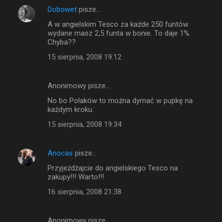
Dobowet
pisze…
n
A w angielskim Tesco za każde 250 funtów
t
wydane masz 2,5 funta w bonie. To daje 1%.
a
Chyba??
r
15 sierpnia, 2008 19:12
z
e
Anonimowy pisze…
No bo Polaków to można dymać w pupkę na
każdym kroku.
15 sierpnia, 2008 19:34
Anocas
pisze…
Przyjeżdżajcie do angielskiego Tesco na
zakupy!!! Warto!!!
16 sierpnia, 2008 21:38
Anonimowy pisze…