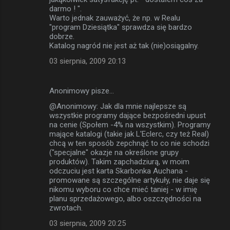
darmo ! ".
Warto jednak zauważyć, że np. w Realu
"program Dziesiątka" sprawdza się bardzo
dobrze.
Katalog nagród nie jest aż tak (nie)osiągalny.
03 sierpnia, 2009 20:13
Anonimowy pisze…
@Anonimowy: Jak dla mnie najlepsze są
wszystkie programy dające bezpośredni upust
na cenie (Społem -4% na wszystkim). Programy
mające katalogi (takie jak L'Eclerc, czy też Real)
chcą w ten sposób zepchnąć to co nie schodzi
("specjalne" okazje na określone grupy
produktów). Takim zapchadziurą, w moim
odczuciu jest karta Skarbonka Auchana -
promowane są szczególne artykuły, nie daje się
nikomu wyboru co chce mieć taniej - w imię
planu sprzedażowego, albo oszczędności na
zwrotach.
03 sierpnia, 2009 20:25