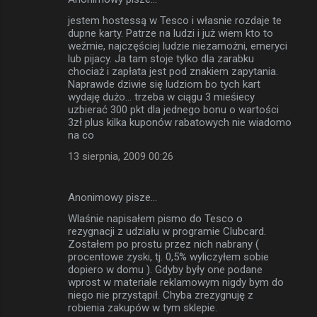
jestem hostessą w Tesco i własnie rozdaje te
dupne karty. Patrze na ludzi i już wiem kto to
weźmie, najczęściej ludzie niezamożni, emeryci
lub pijacy. Ja tam stoje tylko dla zarabku
chociaż i zapłata jest pod znakiem zapytania.
Naprawde dziwie się ludziom bo tych kart
wydaję dużo... trzeba w ciągu 3 mieśiecy
uzbierać 300 pkt dla jednego bonu o wartości
3zł plus kilka kuponów rabatowych nie wiadomo
na co
13 sierpnia, 2009 00:26
Anonimowy pisze…
Wlaśnie napisałem pismo do Tesco o
rezygnacji z udziału w programie Clubcard.
Zostałem po prostu przez nich nabrany (
procentowe zyski, tj. 0,5% wyliczyłem sobie
dopiero w domu ). Gdyby były one podane
wprost w materiale reklamowym nigdy bym do
niego nie przystąpił. Chyba zrezygnuję z
robienia zakupów w tym sklepie.