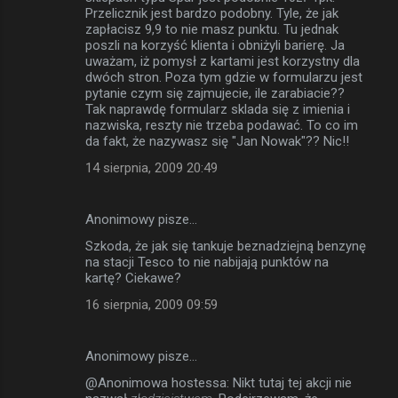
Przelicznik jest bardzo podobny. Tyle, że jak
zapłacisz 9,9 to nie masz punktu. Tu jednak
poszli na korzyść klienta i obniżyli barierę. Ja
uważam, iż pomysł z kartami jest korzystny dla
dwóch stron. Poza tym gdzie w formularzu jest
pytanie czym się zajmujecie, ile zarabiacie??
Tak naprawdę formularz sklada się z imienia i
nazwiska, reszty nie trzeba podawać. To co im
da fakt, że nazywasz się "Jan Nowak"?? Nic!!
14 sierpnia, 2009 20:49
Anonimowy pisze…
Szkoda, że jak się tankuje beznadziejną benzynę
na stacji Tesco to nie nabijają punktów na
kartę? Ciekawe?
16 sierpnia, 2009 09:59
Anonimowy pisze…
@Anonimowa hostessa: Nikt tutaj tej akcji nie