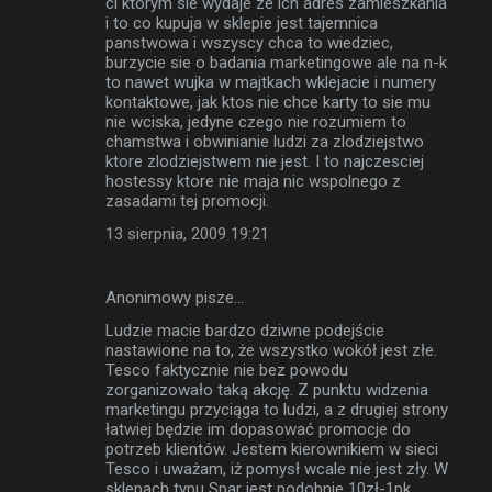
ci ktorym sie wydaje ze ich adres zamieszkania
i to co kupuja w sklepie jest tajemnica
panstwowa i wszyscy chca to wiedziec,
burzycie sie o badania marketingowe ale na n-k
to nawet wujka w majtkach wklejacie i numery
kontaktowe, jak ktos nie chce karty to sie mu
nie wciska, jedyne czego nie rozumiem to
chamstwa i obwinianie ludzi za zlodziejstwo
ktore zlodziejstwem nie jest. I to najczesciej
hostessy ktore nie maja nic wspolnego z
zasadami tej promocji.
13 sierpnia, 2009 19:21
Anonimowy pisze…
Ludzie macie bardzo dziwne podejście
nastawione na to, że wszystko wokół jest złe.
Tesco faktycznie nie bez powodu
zorganizowało taką akcję. Z punktu widzenia
marketingu przyciąga to ludzi, a z drugiej strony
łatwiej będzie im dopasować promocje do
potrzeb klientów. Jestem kierownikiem w sieci
Tesco i uważam, iż pomysł wcale nie jest zły. W
sklepach typu Spar jest podobnie 10zł-1pk.