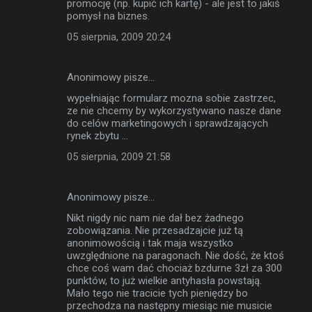
promocję (np. kupić ich kartę) - ale jest to jakiś
pomysł na biznes.
05 sierpnia, 2009 20:24
Anonimowy pisze…
wypełniając formularz mozna sobie zastrzec,
ze nie chcemy by wykorzystywano nasze dane
do celów marketingowych i sprawdzających
rynek zbytu ...
05 sierpnia, 2009 21:58
Anonimowy pisze…
Nikt nigdy nic nam nie dał bez żadnego
zobowiązania. Nie przesadzajcie już tą
anonimowością i tak maja wszystko
uwzględnione na paragonach. Nie dość, że ktoś
chce coś wam dać chociaż bzdurne 3zł za 300
punktów, to już wielkie antyhasła powstają.
Mało tego nie tracicie tych pieniędzy bo
przechodza na następny miesiąc nie musicie