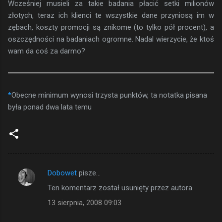
Wcześniej musieli za takie badania płacić setki milionów
złotych, teraz ich klienci te wszystkie dane przyniosą im w
zębach, koszty promocji są znikome (to tylko pół procent), a
oszczędności na badaniach ogromne. Nadal wierzycie, że ktoś
wam da coś za darmo?
*
Obecne minimum wynosi trzysta punktów, ta notatka pisana
była ponad dwa lata temu
Dobowet
pisze…
K
Ten komentarz został usunięty przez autora.
o
13 sierpnia, 2008 09:03
m
e