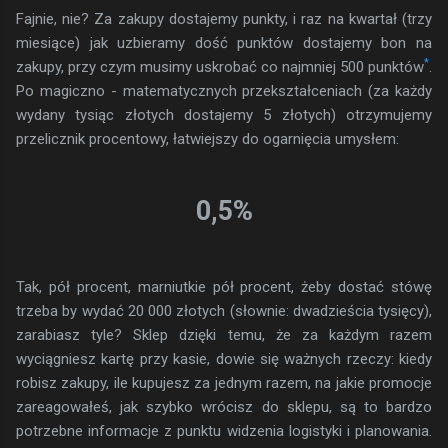
Fajnie, nie? Za zakupy dostajemy punkty, i raz na kwartał (trzy
miesiące) jak uzbieramy dość punktów dostajemy bon na
*
zakupy, przy czym musimy uskrobać co najmniej 500 punktów
.
Po magiczno - matematycznych przekształceniach (za każdy
wydany tysiąc złotych dostajemy 5 złotych) otrzymujemy
przelicznik procentowy, łatwiejszy do ogarnięcia umysłem:
0,5%
Tak, pół procent, marniutkie pół procent, żeby dostać stówę
trzeba by wydać 20 000 złotych (słownie: dwadzieścia tysięcy),
zarabiasz tyle? Sklep dzięki temu, że za każdym razem
wyciągniesz kartę przy kasie, dowie się ważnych rzeczy: kiedy
robisz zakupy, ile kupujesz za jednym razem, na jakie promocje
zareagowałeś, jak szybko wrócisz do sklepu, są to bardzo
potrzebne informacje z punktu widzenia logistyki i planowania.