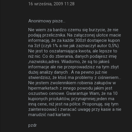
16 września, 2009 11:28
Anonimowy pisze…
Nie wiem za bardzo czemu się burzycie, że nie
podają przelicznika. Na załączonej ulotce macie
informację, że za każde 300zł dostajecie kupon
na 3zł (czyli 1% a nie jak zaznaczył autor 0,5%).
Nie jest to oszałamiająca kwota, ale lepsze to
niż nic. Co do zbierania, danych podajesz imię
,nazwisko,adres. Wiadomo, że są to jakieś
informacje ale nie przeprowadzisz na tym zbyt
dużej analizy danych . A na pewno już nie
stwierdzisz, że ktoś ma problemy z ciśnieniem...
Nie jestem zwolennikiem robienia zakupów w
hipermarketach z innego powodu jakim jest
oszustwo cenowe. Gwarantuje Wam, że na 10
kupionych produktów, przynajmniej jeden ma
inną cene, niż jest na półce. Proponuję, się tym
zainteresować i zwracać uwagę przy kasie a nie
marudzić nad kartami.
pzdr