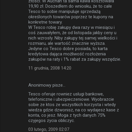
złości. W Auchan ta sama kawa kosztowała
19,90 zł. Doszedłem do wniosku, że to całe
Tesco to sobie manipuluje sprzedażą
określonych towarów poprzez te kupony na
konkretne towary.
W Tesco robię zakupy dwa razy w miesiącu i
coś zauwałyłem, że od listopada jakby ceny u
nich wzrosły. Niby zakupy tej samej wielkości i
rozmiaru, ale wartość znacznie wyższa.
Jedyne co Tesco dobre posiada, to karta
kredytowa dająca możliwość rozłożenia
zakupów na raty i 1% rabat za zakupy wszędzie.
11 grudnia, 2008 14:20
Anonimowy pisze…
Tesco oferuje rowniez uslugi bankowe,
telefoniczne i ubezpieczeniowe. Wyobrazcie
sobie ze ktos ze wszystkich korzysta i wtedy
wiedza gdzie dzwonisz, na co wydajesz kase z
konta, co jesz. Moga z tych danych 75%
czyjegos zycia obliczyc.
03 lutego, 2009 02:07