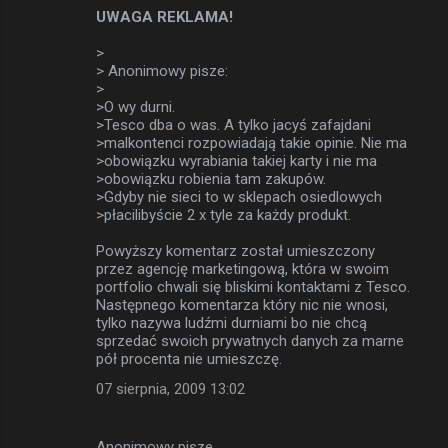
UWAGA REKLAMA!
>
> Anonimowy pisze:
>
>O wy durni.
>Tesco dba o was. A tylko jacyś zafajdani
>malkontenci rozpowiadają takie opinie. Nie ma
>obowiązku wyrabiania takiej karty i nie ma
>obowiązku robienia tam zakupów.
>Gdyby nie sieci to w sklepach osiedlowych
>płacilibyście 2 x tyle za każdy produkt.
Powyższy komentarz został umieszczony
przez agencję marketingową, która w swoim
portfolio chwali się bliskimi kontaktami z Tesco.
Następnego komentarza który nic nie wnosi,
tylko nazywa ludźmi durniami bo nie chcą
sprzedać swoich prywatnych danych za marne
pół procenta nie umieszczę.
07 sierpnia, 2009 13:02
Anonimowy pisze…