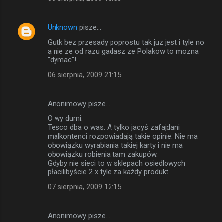
Unknown
pisze…
Gutk bez przesady poprostu tak juz jest i tyle no
a nie ze od razu gadasz ze Polakow to mozna
''dymac''!
06 sierpnia, 2009 21:15
Anonimowy pisze…
O wy durni.
Tesco dba o was. A tylko jacyś zafajdani
malkontenci rozpowiadają takie opinie. Nie ma
obowiązku wyrabiania takiej karty i nie ma
obowiązku robienia tam zakupów.
Gdyby nie sieci to w sklepach osiedlowych
płacilibyście 2 x tyle za każdy produkt.
07 sierpnia, 2009 12:15
Anonimowy pisze…