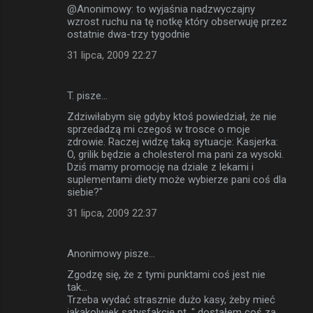
@Anonimowy: to wyjaśnia nadzwyczajny
wzrost ruchu na tę notkę który obserwuję przez
ostatnie dwa-trzy tygodnie
31 lipca, 2009 22:27
T. pisze…
Zdziwiłabym się gdyby ktoś powiedział, że nie
sprzedadzą mi czegoś w trosce o moje
zdrowie. Raczej widzę taką sytuacje: Kasjerka:
O, grilik będzie a cholesterol ma pani za wysoki.
Dziś mamy promocję na dziale z lekami i
suplementami diety może wybierze pani coś dla
siebie?"
31 lipca, 2009 22:37
Anonimowy pisze…
Zgodzę się, że z tymi punktami coś jest nie
tak...
Trzeba wydać strasznie dużo kasy, żeby mieć
jakąkolwiek satysfakcję pt. " dostałem coś za