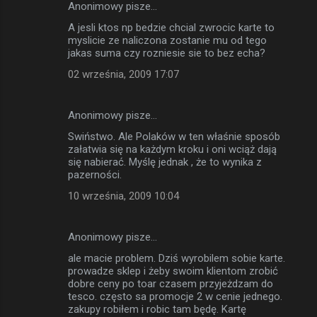
Anonimowy pisze…
A jesli ktos np bedzie chcial zwrocic karte to
myslicie ze naliczona zostanie mu od tego
jakas suma czy rozniesie sie to bez echa?
02 września, 2009 17:07
Anonimowy pisze…
Swiństwo. Ale Polaków w ten właśnie sposób
załatwia się na każdym kroku i oni wciąż dają
się nabierać. Myślę jednak , że to wynika z
pazerności.
10 września, 2009 10:04
Anonimowy pisze…
ale macie problem. Dziś wyrobilem sobie karte.
prowadze sklep i żeby swoim klientom zrobić
dobre ceny po toar czasem przyjeżdzam do
tesco. często sa promocje 2 w cenie jednego.
zakupy robiłem i robic tam będę. Kartę