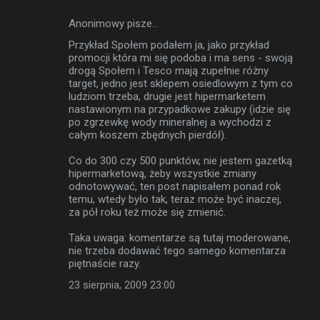
Anonimowy pisze…
Przykład Społem podałem ja, jako przykład
promocji która mi się podoba i ma sens - swoją
drogą Społem i Tesco mają zupełnie różny
target, jedno jest sklepem osiedlowym z tym co
ludziom trzeba, drugie jest hipermarketem
nastawionym na przypadkowe zakupy (idzie się
po zgrzewkę wody mineralnej a wychodzi z
całym koszem zbędnych pierdół).
Co do 300 czy 500 punktów, nie jestem gazetką
hipermarketową, żeby wszystkie zmiany
odnotowywać, ten post napisałem ponad rok
temu, wtedy było tak, teraz może być inaczej,
za pół roku też może się zmienić.
Taka uwaga: komentarze są tutaj moderowane,
nie trzeba dodawać tego samego komentarza
piętnaście razy.
23 sierpnia, 2009 23:00