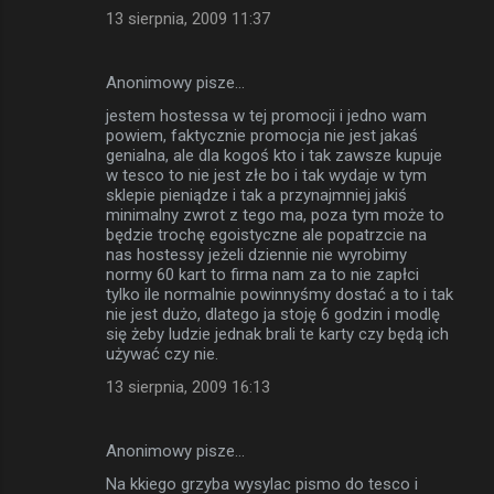
13 sierpnia, 2009 11:37
Anonimowy pisze…
jestem hostessa w tej promocji i jedno wam
powiem, faktycznie promocja nie jest jakaś
genialna, ale dla kogoś kto i tak zawsze kupuje
w tesco to nie jest złe bo i tak wydaje w tym
sklepie pieniądze i tak a przynajmniej jakiś
minimalny zwrot z tego ma, poza tym może to
będzie trochę egoistyczne ale popatrzcie na
nas hostessy jeżeli dziennie nie wyrobimy
normy 60 kart to firma nam za to nie zapłci
tylko ile normalnie powinnyśmy dostać a to i tak
nie jest dużo, dlatego ja stoję 6 godzin i modlę
się żeby ludzie jednak brali te karty czy będą ich
używać czy nie.
13 sierpnia, 2009 16:13
Anonimowy pisze…
Na kkiego grzyba wysylac pismo do tesco i