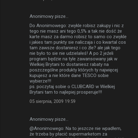
Anonimowy pisze…
Do Anonimowego: zwykle robisz zakupy i nic z
tego nie masz ani tego 0,5% a tak nie dość że
karte masz za darmo robisz to samo co zwykle
i jakies tam punkty sie naliczaja i co kwartal cos
tam zawsze dostaniesz i co źle? ale jak tego
nie było to sie nie udzielałeś! A po 2 jeźeli
program będzie na tyle zawansowany jak w
Wielkiej Brytani to dostaniesz rabaty na
poszczególne produkty których ty najwięcej
kupujesz a nie które dane TESCO sobie
wybierze!!!
ps. poczytaj sobie o CLUBCARD w Wielkiej
Brytani tam to najlepiej prosperuje!!!
05 sierpnia, 2009 19:59
Anonimowy pisze…
@Anonimowego: Na to jeszcze nie wpadłem,
że trzeba by płacić supermarketom za