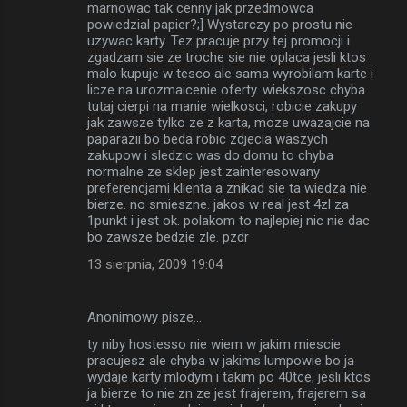
marnowac tak cenny jak przedmowca
powiedzial papier?;] Wystarczy po prostu nie
uzywac karty. Tez pracuje przy tej promocji i
zgadzam sie ze troche sie nie oplaca jesli ktos
malo kupuje w tesco ale sama wyrobilam karte i
licze na urozmaicenie oferty. wiekszosc chyba
tutaj cierpi na manie wielkosci, robicie zakupy
jak zawsze tylko ze z karta, moze uwazajcie na
paparazii bo beda robic zdjecia waszych
zakupow i sledzic was do domu to chyba
normalne ze sklep jest zainteresowany
preferencjami klienta a znikad sie ta wiedza nie
bierze. no smieszne. jakos w real jest 4zl za
1punkt i jest ok. polakom to najlepiej nic nie dac
bo zawsze bedzie zle. pzdr
13 sierpnia, 2009 19:04
Anonimowy pisze…
ty niby hostesso nie wiem w jakim miescie
pracujesz ale chyba w jakims lumpowie bo ja
wydaje karty mlodym i takim po 40tce, jesli ktos
ja bierze to nie zn ze jest frajerem, frajerem sa