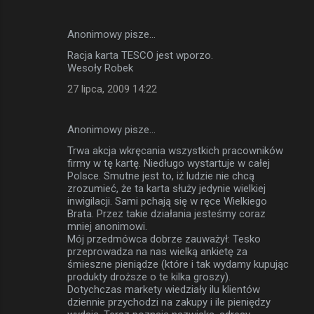
Anonimowy pisze…
Racja karta TESCO jest wporzo.
Wesoły Robek
27 lipca, 2009 14:22
Anonimowy pisze…
Trwa akcja wkręcania wszystkich pracowników
firmy w tę kartę. Niedługo wystartuje w całej
Polsce. Smutne jest to, iż ludzie nie chcą
zrozumieć, że ta karta służy jedynie wielkiej
inwigilacji. Sami pchają się w ręce Wielkiego
Brata. Przez takie działania jesteśmy coraz
mniej anonimowi.
Mój przedmówca dobrze zauważył: Tesko
przeprowadza na nas wielką ankietę za
śmieszne pieniądze (które i tak wydamy kupując
produkty droższe o te kilka groszy).
Dotychczas markety wiedziały ilu klientów
dziennie przychodzi na zakupy i ile pieniędzy