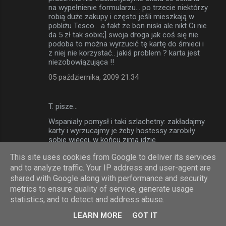
na wypełnienie formularzu... po trzecie niektórzy
robią duże zakupy i często jeśli mieszkają w
pobliżu Tesco... a fakt ze bon niski ale nikt Ci nie
da 5 zł tak sobie;] swoja droga jak coś się nie
podoba to można wyrzucić tę kartę do śmieci i
z niej nie korzystać.. jakiś problem ? karta jest
niezobowiązująca !!
05 października, 2009 21:34
T. pisze…
Wspaniały pomysł i taki szlachetny: zakładajmy
karty i wyrzucajmy je żeby hostessy zarobiły
sobie więcej, w końcu zima idzie.
06 października, 2009 16:37
This site uses cookies from Google to deliver its services
and to analyze traffic. Your IP address and user-agent are
shared with Google along with performance and security
Anonimowy pisze…
metrics to ensure quality of service, generate usage
Ja wyrobiłem sobie Clubkartę właśnie po
statistics, and to detect and address abuse.
doświadczeniach z angielskicm Tesco gdzie
LEARN MORE
GOT IT
faktycznie przelicznik był 1% poza tym było