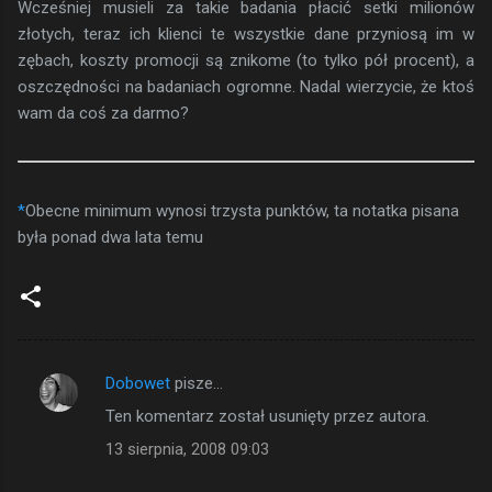
Wcześniej musieli za takie badania płacić setki milionów
złotych, teraz ich klienci te wszystkie dane przyniosą im w
zębach, koszty promocji są znikome (to tylko pół procent), a
oszczędności na badaniach ogromne. Nadal wierzycie, że ktoś
wam da coś za darmo?
*
Obecne minimum wynosi trzysta punktów, ta notatka pisana
była ponad dwa lata temu
Dobowet
pisze…
K
Ten komentarz został usunięty przez autora.
o
13 sierpnia, 2008 09:03
m
e