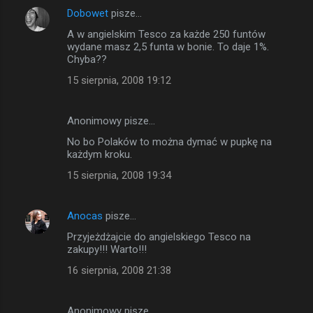
Dobowet
pisze…
n
A w angielskim Tesco za każde 250 funtów
t
wydane masz 2,5 funta w bonie. To daje 1%.
a
Chyba??
r
15 sierpnia, 2008 19:12
z
e
Anonimowy pisze…
No bo Polaków to można dymać w pupkę na
każdym kroku.
15 sierpnia, 2008 19:34
Anocas
pisze…
Przyjeżdżajcie do angielskiego Tesco na
zakupy!!! Warto!!!
16 sierpnia, 2008 21:38
Anonimowy pisze…