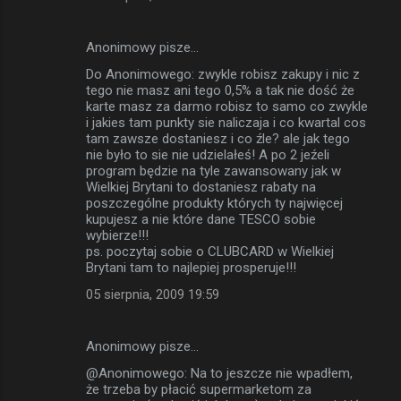
Anonimowy pisze…
Do Anonimowego: zwykle robisz zakupy i nic z
tego nie masz ani tego 0,5% a tak nie dość że
karte masz za darmo robisz to samo co zwykle
i jakies tam punkty sie naliczaja i co kwartal cos
tam zawsze dostaniesz i co źle? ale jak tego
nie było to sie nie udzielałeś! A po 2 jeźeli
program będzie na tyle zawansowany jak w
Wielkiej Brytani to dostaniesz rabaty na
poszczególne produkty których ty najwięcej
kupujesz a nie które dane TESCO sobie
wybierze!!!
ps. poczytaj sobie o CLUBCARD w Wielkiej
Brytani tam to najlepiej prosperuje!!!
05 sierpnia, 2009 19:59
Anonimowy pisze…
@Anonimowego: Na to jeszcze nie wpadłem,
że trzeba by płacić supermarketom za