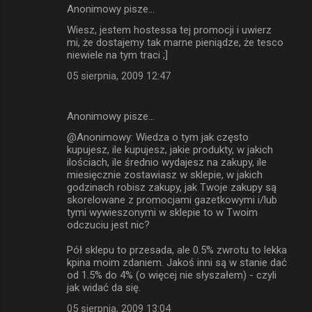
Anonimowy pisze…
Wiesz, jestem hostessa tej promocji i uwierz
mi, że dostajemy tak marne pieniądze, że tesco
niewiele na tym traci ;]
05 sierpnia, 2009 12:47
Anonimowy pisze…
@Anonimowy: Wiedza o tym jak często
kupujesz, ile kupujesz, jakie produkty, w jakich
ilościach, ile średnio wydajesz na zakupy, ile
miesięcznie zostawiasz w sklepie, w jakich
godzinach robisz zakupy, jak Twoje zakupy są
skorelowane z promocjami gazetkowymi i/lub
tymi wywieszonymi w sklepie to w Twoim
odczuciu jest nic?
Pół sklepu to przesada, ale 0.5% zwrotu to lekka
kpina moim zdaniem. Jakoś inni są w stanie dać
od 1.5% do 4% (o więcej nie słyszałem) - czyli
jak widać da się.
05 sierpnia, 2009 13:04