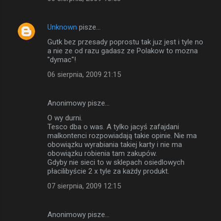
Unknown
pisze…
Gutk bez przesady poprostu tak juz jest i tyle no
a nie ze od razu gadasz ze Polakow to mozna
''dymac''!
06 sierpnia, 2009 21:15
Anonimowy pisze…
O wy durni.
Tesco dba o was. A tylko jacyś zafajdani
malkontenci rozpowiadają takie opinie. Nie ma
obowiązku wyrabiania takiej karty i nie ma
obowiązku robienia tam zakupów.
Gdyby nie sieci to w sklepach osiedlowych
płacilibyście 2 x tyle za każdy produkt.
07 sierpnia, 2009 12:15
Anonimowy pisze…