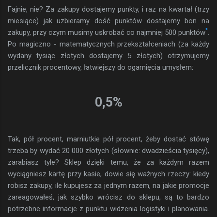
Fajnie, nie? Za zakupy dostajemy punkty, i raz na kwartał (trzy
miesiące) jak uzbieramy dość punktów dostajemy bon na
*
zakupy, przy czym musimy uskrobać co najmniej 500 punktów
.
Po magiczno - matematycznych przekształceniach (za każdy
wydany tysiąc złotych dostajemy 5 złotych) otrzymujemy
przelicznik procentowy, łatwiejszy do ogarnięcia umysłem:
0,5%
Tak, pół procent, marniutkie pół procent, żeby dostać stówę
trzeba by wydać 20 000 złotych (słownie: dwadzieścia tysięcy),
zarabiasz tyle? Sklep dzięki temu, że za każdym razem
wyciągniesz kartę przy kasie, dowie się ważnych rzeczy: kiedy
robisz zakupy, ile kupujesz za jednym razem, na jakie promocje
zareagowałeś, jak szybko wrócisz do sklepu, są to bardzo
potrzebne informacje z punktu widzenia logistyki i planowania.