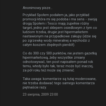
Anonimowy pisze…
Przykład Społem podałem ja, jako przykład
promocji która mi się podoba i ma sens - swoją
drogą Społem i Tesco mają zupełnie różny
target, jedno jest sklepem osiedlowym z tym co
ludziom trzeba, drugie jest hipermarketem
nastawionym na przypadkowe zakupy (idzie się
po zgrzewkę wody mineralnej a wychodzi z
całym koszem zbędnych pierdół).
Co do 300 czy 500 punktów, nie jestem gazetką
hipermarketową, żeby wszystkie zmiany
odnotowywać, ten post napisałem ponad rok
temu, wtedy było tak, teraz może być inaczej,
za pół roku też może się zmienić.
Taka uwaga: komentarze są tutaj moderowane,
nie trzeba dodawać tego samego komentarza
piętnaście razy.
23 sierpnia, 2009 23:00