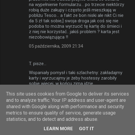
na wypełnienie formularzu... po trzecie niektórzy
robią duże zakupy i często jeśli mieszkają w
pobliżu Tesco... a fakt ze bon niski ale nikt Ci nie
da 5 zł tak sobie;] swoja droga jak coś się nie
podoba to można wyrzucić tę kartę do śmieci i
z niej nie korzystać.. jakiś problem ? karta jest
niezobowiązująca !!
05 października, 2009 21:34
T. pisze…
Wspaniały pomysł i taki szlachetny: zakładajmy
karty i wyrzucajmy je żeby hostessy zarobiły
sobie więcej, w końcu zima idzie.
06 października, 2009 16:37
This site uses cookies from Google to deliver its services
and to analyze traffic. Your IP address and user-agent are
shared with Google along with performance and security
Anonimowy pisze…
metrics to ensure quality of service, generate usage
Ja wyrobiłem sobie Clubkartę właśnie po
statistics, and to detect and address abuse.
doświadczeniach z angielskicm Tesco gdzie
LEARN MORE
GOT IT
faktycznie przelicznik był 1% poza tym było