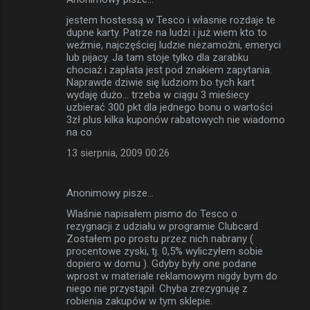
jestem hostessą w Tesco i własnie rozdaje te
dupne karty. Patrze na ludzi i już wiem kto to
weźmie, najczęściej ludzie niezamożni, emeryci
lub pijacy. Ja tam stoje tylko dla zarabku
chociaż i zapłata jest pod znakiem zapytania.
Naprawde dziwie się ludziom bo tych kart
wydaję dużo... trzeba w ciągu 3 mieśiecy
uzbierać 300 pkt dla jednego bonu o wartości
3zł plus kilka kuponów rabatowych nie wiadomo
na co
13 sierpnia, 2009 00:26
Anonimowy pisze…
Wlaśnie napisałem pismo do Tesco o
rezygnacji z udziału w programie Clubcard.
Zostałem po prostu przez nich nabrany (
procentowe zyski, tj. 0,5% wyliczyłem sobie
dopiero w domu ). Gdyby były one podane
wprost w materiale reklamowym nigdy bym do
niego nie przystąpił. Chyba zrezygnuję z
robienia zakupów w tym sklepie.