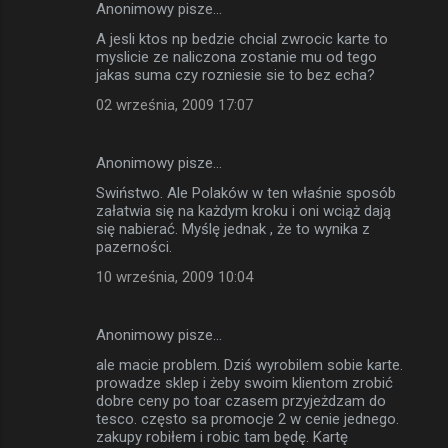
Anonimowy pisze…
A jesli ktos np bedzie chcial zwrocic karte to
myslicie ze naliczona zostanie mu od tego
jakas suma czy rozniesie sie to bez echa?
02 września, 2009 17:07
Anonimowy pisze…
Swiństwo. Ale Polaków w ten właśnie sposób
załatwia się na każdym kroku i oni wciąż dają
się nabierać. Myślę jednak , że to wynika z
pazerności.
10 września, 2009 10:04
Anonimowy pisze…
ale macie problem. Dziś wyrobilem sobie karte.
prowadze sklep i żeby swoim klientom zrobić
dobre ceny po toar czasem przyjeżdzam do
tesco. często sa promocje 2 w cenie jednego.
zakupy robiłem i robic tam będę. Kartę