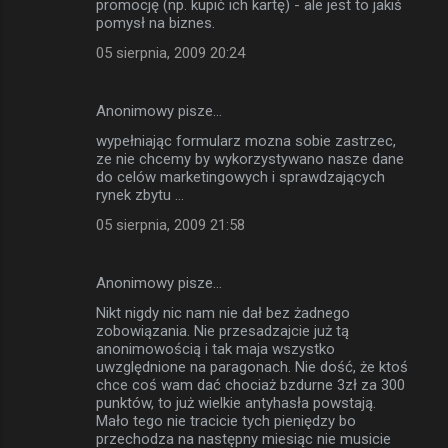
promocję (np. kupić ich kartę) - ale jest to jakiś
pomysł na biznes.
05 sierpnia, 2009 20:24
Anonimowy pisze…
wypełniając formularz mozna sobie zastrzec,
ze nie chcemy by wykorzystywano nasze dane
do celów marketingowych i sprawdzających
rynek zbytu ...
05 sierpnia, 2009 21:58
Anonimowy pisze…
Nikt nigdy nic nam nie dał bez żadnego
zobowiązania. Nie przesadzajcie już tą
anonimowością i tak maja wszystko
uwzględnione na paragonach. Nie dość, że ktoś
chce coś wam dać chociaż bzdurne 3zł za 300
punktów, to już wielkie antyhasła powstają.
Mało tego nie tracicie tych pieniędzy bo
przechodza na następny miesiąc nie musicie