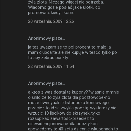
żyłą złota. Niczego więcej nie potrzeba.
Wiadomo gdzie posłać jakie ulotki, co
promować, kiedy i komu.
20 września, 2009 12:26
Anonimowy pisze…
ja tez uwazam ze to pol procent to malo ja
mam clubcarte ale nie kupuje w tesco tylko po
to aby zebrac punkty
22 września, 2009 11:54
Anonimowy pisze…
a ktos z was dostal te kupony??wlasnie mmnie
olsnilo ze to zyla zlota dla pocztowcoe-no
moze ewenyualnie listonosza koncowego.
przeciez to idzie zwykla pocztą-wystarczy nie
wrzucic 10 liscikow do skrzynek..tylko
rozsuplkac zawartosc-przeciez to
nieewidencjonowane..dla pocztylkon
apowiedzmy te 40 zeta dziennie wkuponach to