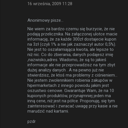
16 września, 2009 11:28
Anonimowy pisze…
Nie wiem za bardzo czemu się burzycie, że nie
podają przelicznika. Na załączonej ulotce macie
informację, że za każde 300zł dostajecie kupon
na 3zł (czyli 1% a nie jak zaznaczył autor 0,5%).
Nie jest to oszałamiająca kwota, ale lepsze to
niż nic. Co do zbierania, danych podajesz imię
,nazwisko,adres. Wiadomo, że są to jakieś
informacje ale nie przeprowadzisz na tym zbyt
dużej analizy danych . A na pewno już nie
stwierdzisz, że ktoś ma problemy z ciśnieniem...
Nie jestem zwolennikiem robienia zakupów w
hipermarketach z innego powodu jakim jest
oszustwo cenowe. Gwarantuje Wam, że na 10
kupionych produktów, przynajmniej jeden ma
inną cene, niż jest na półce. Proponuję, się tym
zainteresować i zwracać uwagę przy kasie a nie
marudzić nad kartami.
pzdr