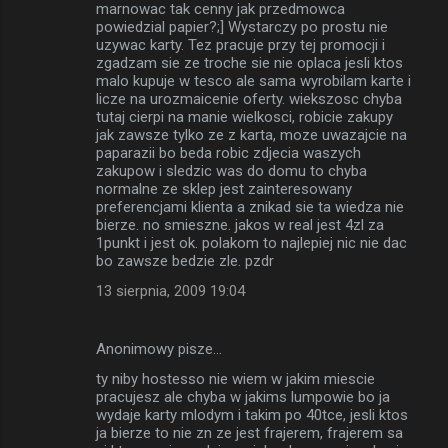
marnowac tak cenny jak przedmowca
powiedzial papier?;] Wystarczy po prostu nie
uzywac karty. Tez pracuje przy tej promocji i
zgadzam sie ze troche sie nie oplaca jesli ktos
malo kupuje w tesco ale sama wyrobilam karte i
licze na urozmaicenie oferty. wiekszosc chyba
tutaj cierpi na manie wielkosci, robicie zakupy
jak zawsze tylko ze z karta, moze uwazajcie na
paparazii bo beda robic zdjecia waszych
zakupow i sledzic was do domu to chyba
normalne ze sklep jest zainteresowany
preferencjami klienta a znikad sie ta wiedza nie
bierze. no smieszne. jakos w real jest 4zl za
1punkt i jest ok. polakom to najlepiej nic nie dac
bo zawsze bedzie zle. pzdr
13 sierpnia, 2009 19:04
Anonimowy pisze…
ty niby hostesso nie wiem w jakim miescie
pracujesz ale chyba w jakims lumpowie bo ja
wydaje karty mlodym i takim po 40tce, jesli ktos
ja bierze to nie zn ze jest frajerem, frajerem sa