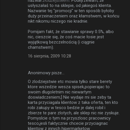
nazwał
złodziejstwem
. Podejrzewam, że
usłyszałaś to na sklepie, od jakiegoś klienta.
Nazwanie tej "promocji" w ten sposób byłoby
duży przeinaczeniem oraz kłamstwem, w końcu
nikt nikomu niczego nie kradnie.
Pomijam fakt, że stawianie sprawy 0.5%, albo
nic, cieszcie się, że coś macie łosie jest
wyjątkową bezczelnością (i ciągnie
chamstwem).
16 sierpnia, 2009 10:28
Anonimowy pisze…
O zlodziejstwie etc mowia tylko stare berety
ktore wszedzie wesza spisek,popierajac to
swoim dlugoletnim nic niewartym
doswiadczeniem;] Nie wydaje mi sie zeby ta
karta przyciagala klientow z taka oferta, ten kto
robi zakupy w tesco bedzie je dalej robil i
zbierze te pare zlotych, ale sklep nic nie zyskuje.
Pomyslcie o tym na przyszlosc pracownicy
tesco,jesli faktycznie chcecie przyciagnac
klientow z innych hipermarketow