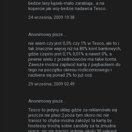
bedzie lasy kąsek-mało zarabiaja....a na
kopercie jak woj-bedzie nadawca Tesco...
24 września, 2009 19:38
Anonimowy pisze…
nie wiem czy jest 0,5% czy 1% w Tesco, ale to i
tak znacznie więcej niż na 80% kont bankowych,
gdzie często jest 0,1% 0,01% a nawet 0%, a
pewnie wielu z przedmówców ma takie konta.
Zawsze można zapłacić kartą z paybackiem do
tego na początku okresu rozliczeniowego i
nazbiera się ponad 2% to już coś.
29 września, 2009 02:49
Anonimowy pisze…
Tesco to jedyny sklep gdzie za reklamówki się
jeszcze nie płaci ;] poza tym skoro nic nie
tracisz to chyba można założyć ta kartę by
hostessy trochę sobie zarobiły za ta żmudna
prace...nic nie tracisz..jedynie okolu 30 sekund