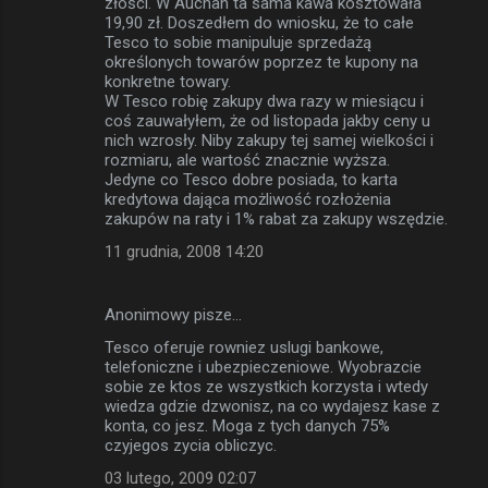
złości. W Auchan ta sama kawa kosztowała
19,90 zł. Doszedłem do wniosku, że to całe
Tesco to sobie manipuluje sprzedażą
określonych towarów poprzez te kupony na
konkretne towary.
W Tesco robię zakupy dwa razy w miesiącu i
coś zauwałyłem, że od listopada jakby ceny u
nich wzrosły. Niby zakupy tej samej wielkości i
rozmiaru, ale wartość znacznie wyższa.
Jedyne co Tesco dobre posiada, to karta
kredytowa dająca możliwość rozłożenia
zakupów na raty i 1% rabat za zakupy wszędzie.
11 grudnia, 2008 14:20
Anonimowy pisze…
Tesco oferuje rowniez uslugi bankowe,
telefoniczne i ubezpieczeniowe. Wyobrazcie
sobie ze ktos ze wszystkich korzysta i wtedy
wiedza gdzie dzwonisz, na co wydajesz kase z
konta, co jesz. Moga z tych danych 75%
czyjegos zycia obliczyc.
03 lutego, 2009 02:07