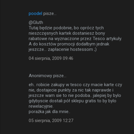
poodel
pisze…
@Gluth
Tutaj będzie podobnie, bo oprócz tych
nieszczęsnych kartek dostaniesz bony
rabatowe na wyznaczone przez Tesco artykuły.
A do kosztów promocji dodałbym jednak
jeszcze... zapłacenie hostessom ;)
04 sierpnia, 2009 09:46
Anonimowy pisze…
eh.. robicie zakupy w tesco czy macie karte czy
nie, dostajecie punkty za nic tak naprawde i
jeszcze wam sie to nie podoba.. jalepiej by bylo
gdybyscie dostali pół sklepu gratis to by bylo
rewelacyjnie.
porażka jak dla mnie..
05 sierpnia, 2009 12:27