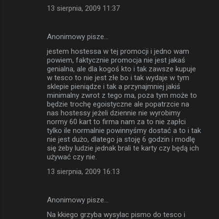
13 sierpnia, 2009 11:37
Anonimowy pisze…
jestem hostessa w tej promocji i jedno wam
powiem, faktycznie promocja nie jest jakaś
genialna, ale dla kogoś kto i tak zawsze kupuje
w tesco to nie jest złe bo i tak wydaje w tym
sklepie pieniądze i tak a przynajmniej jakiś
minimalny zwrot z tego ma, poza tym może to
będzie trochę egoistyczne ale popatrzcie na
nas hostessy jeżeli dziennie nie wyrobimy
normy 60 kart to firma nam za to nie zapłci
tylko ile normalnie powinnyśmy dostać a to i tak
nie jest dużo, dlatego ja stoję 6 godzin i modlę
się żeby ludzie jednak brali te karty czy będą ich
używać czy nie.
13 sierpnia, 2009 16:13
Anonimowy pisze…
Na kkiego grzyba wysylac pismo do tesco i