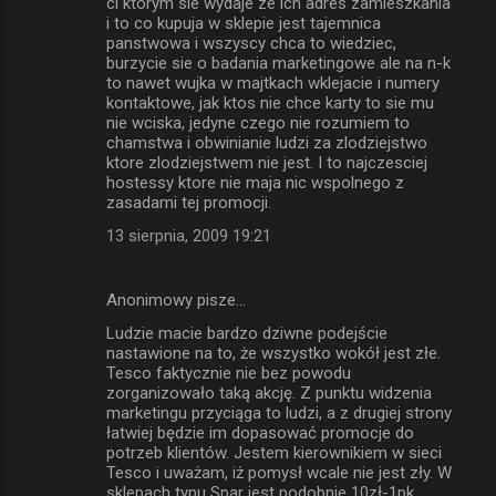
ci ktorym sie wydaje ze ich adres zamieszkania
i to co kupuja w sklepie jest tajemnica
panstwowa i wszyscy chca to wiedziec,
burzycie sie o badania marketingowe ale na n-k
to nawet wujka w majtkach wklejacie i numery
kontaktowe, jak ktos nie chce karty to sie mu
nie wciska, jedyne czego nie rozumiem to
chamstwa i obwinianie ludzi za zlodziejstwo
ktore zlodziejstwem nie jest. I to najczesciej
hostessy ktore nie maja nic wspolnego z
zasadami tej promocji.
13 sierpnia, 2009 19:21
Anonimowy pisze…
Ludzie macie bardzo dziwne podejście
nastawione na to, że wszystko wokół jest złe.
Tesco faktycznie nie bez powodu
zorganizowało taką akcję. Z punktu widzenia
marketingu przyciąga to ludzi, a z drugiej strony
łatwiej będzie im dopasować promocje do
potrzeb klientów. Jestem kierownikiem w sieci
Tesco i uważam, iż pomysł wcale nie jest zły. W
sklepach typu Spar jest podobnie 10zł-1pk.