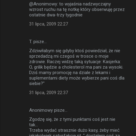
@Anonimowy: to wyjaśnia nadzwyczajny
wzrost ruchu na tę notkę który obserwuję przez
ostatnie dwa-trzy tygodnie
31 lipca, 2009 22:27
T. pisze…
Zdziwiłabym się gdyby ktoś powiedział, że nie
sprzedadzą mi czegoś w trosce o moje
zdrowie. Raczej widzę taką sytuacje: Kasjerka:
O, grilik będzie a cholesterol ma pani za wysoki.
Dziś mamy promocję na dziale z lekami i
suplementami diety może wybierze pani coś dla
siebie?"
31 lipca, 2009 22:37
Anonimowy pisze…
Zgodzę się, że z tymi punktami coś jest nie
tak...
Trzeba wydać strasznie dużo kasy, żeby mieć
jakąkolwiek satysfakcję pt. " dostałem coś za