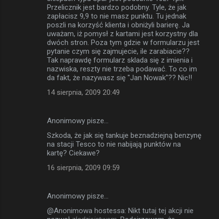
Przelicznik jest bardzo podobny. Tyle, że jak
zapłacisz 9,9 to nie masz punktu. Tu jednak
poszli na korzyść klienta i obniżyli barierę. Ja
uważam, iż pomysł z kartami jest korzystny dla
dwóch stron. Poza tym gdzie w formularzu jest
pytanie czym się zajmujecie, ile zarabiacie??
Tak naprawdę formularz sklada się z imienia i
nazwiska, reszty nie trzeba podawać. To co im
da fakt, że nazywasz się "Jan Nowak"?? Nic!!
14 sierpnia, 2009 20:49
Anonimowy pisze…
Szkoda, że jak się tankuje beznadziejną benzynę
na stacji Tesco to nie nabijają punktów na
kartę? Ciekawe?
16 sierpnia, 2009 09:59
Anonimowy pisze…
@Anonimowa hostessa: Nikt tutaj tej akcji nie