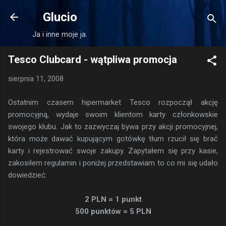
Przejdź do głównej zawartości
Glucio
Ja i inne moje ja.
Tesco Clubcard - wątpliwa promocja
sierpnia 11, 2008
Ostatnim czasem hipermarket Tesco rozpoczął akcję
promocyjną, wydaje swoim klientom karty członkowskie
swojego klubu. Jak to zazwyczaj bywa przy akcji promocyjnej,
która może dawać kupującym gotówkę tłum rzucił się brać
karty i rejestrować swoje zakupy. Zapytałem się przy kasie,
zakosiłem regulamin i poniżej przedstawiam to co mi się udało
dowiedzieć:
2 PLN = 1 punkt
500 punktów = 5 PLN