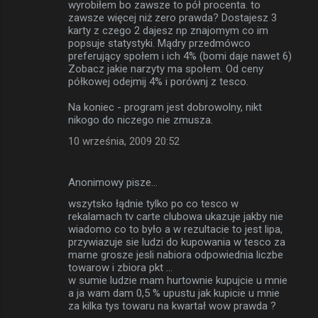
wyrobiłem bo zawsze to pół procenta. to
zawsze więcej niż zero prawda? Dostajesz 3
karty z czego 2 dajesz np znajomym co im
popsuje statystyki. Mądry przedmówco
preferujący społem i ich 4% (bomi daje nawet 6)
Zobacz jakie narzyty ma społem. Od ceny
półkowej odejmij 4% i porównj z tesco.
Na koniec - program jest dobrowolny, nikt
nikogo do niczego nie zmusza.
10 września, 2009 20:52
Anonimowy pisze…
wszytsko łądnie tylko po co tesco w
rekalamach tv carte clubowa ukazuje jakby nie
wiadomo co to było a w rezultacie to jest lipa,
przywiazuje sie ludzi do kupowania w tesco za
marne grosze jesli nabiora odpowiednia liczbe
towarow i zbiora pkt ...
w sumie ludzie mam hurtownie kupujcie u mnie
a ja wam dam 0,5 % upustu jak kupicie u mnie
za kilka tys towaru na kwartał wow prawda ?