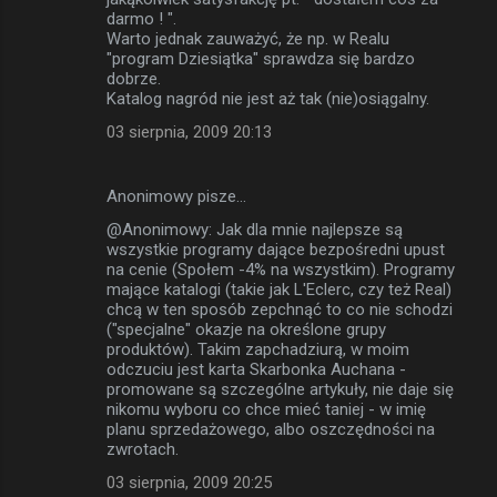
darmo ! ".
Warto jednak zauważyć, że np. w Realu
"program Dziesiątka" sprawdza się bardzo
dobrze.
Katalog nagród nie jest aż tak (nie)osiągalny.
03 sierpnia, 2009 20:13
Anonimowy pisze…
@Anonimowy: Jak dla mnie najlepsze są
wszystkie programy dające bezpośredni upust
na cenie (Społem -4% na wszystkim). Programy
mające katalogi (takie jak L'Eclerc, czy też Real)
chcą w ten sposób zepchnąć to co nie schodzi
("specjalne" okazje na określone grupy
produktów). Takim zapchadziurą, w moim
odczuciu jest karta Skarbonka Auchana -
promowane są szczególne artykuły, nie daje się
nikomu wyboru co chce mieć taniej - w imię
planu sprzedażowego, albo oszczędności na
zwrotach.
03 sierpnia, 2009 20:25