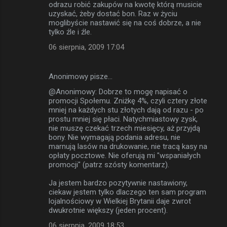
odrazu robić zakupów na kwotę którą musicie
uzyskać, żeby dostać bon. Raz w życiu
moglibyście nastawić się na coś dobrze, a nie
tylko źle i źle.
06 sierpnia, 2009 17:04
Anonimowy pisze…
@Anonimowy: Dobrze to mogę napisać o
promocji Społemu. Zniżkę 4%, czyli cztery złote
mniej na każdych stu złotych dają od razu - po
prostu mniej się płaci. Natychmiastowy zysk,
nie muszę czekać trzech miesięcy, aż przyjdą
bony. Nie wymagają podania adresu, nie
marnują lasów na drukowanie, nie tracą kasy na
opłaty pocztowe. Nie oferują mi "wspaniałych
promocji" (patrz szósty komentarz).
Ja jestem bardzo pozytywnie nastawiony,
ciekaw jestem tylko dlaczego ten sam program
lojalnościowy w Wielkiej Brytanii daje zwrot
dwukrotnie większy (jeden procent).
06 sierpnia, 2009 18:53