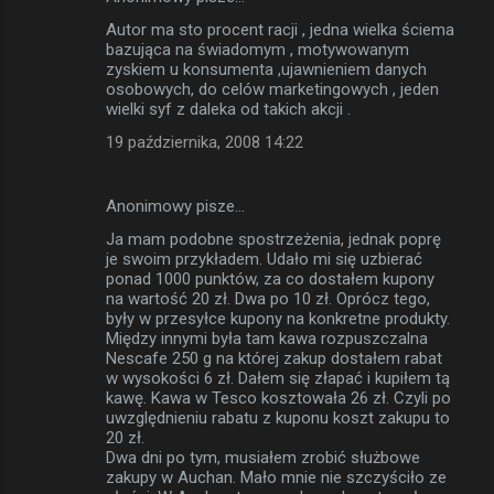
Autor ma sto procent racji , jedna wielka ściema
bazująca na świadomym , motywowanym
zyskiem u konsumenta ,ujawnieniem danych
osobowych, do celów marketingowych , jeden
wielki syf z daleka od takich akcji .
19 października, 2008 14:22
Anonimowy pisze…
Ja mam podobne spostrzeżenia, jednak poprę
je swoim przykładem. Udało mi się uzbierać
ponad 1000 punktów, za co dostałem kupony
na wartość 20 zł. Dwa po 10 zł. Oprócz tego,
były w przesyłce kupony na konkretne produkty.
Między innymi była tam kawa rozpuszczalna
Nescafe 250 g na której zakup dostałem rabat
w wysokości 6 zł. Dałem się złapać i kupiłem tą
kawę. Kawa w Tesco kosztowała 26 zł. Czyli po
uwzględnieniu rabatu z kuponu koszt zakupu to
20 zł.
Dwa dni po tym, musiałem zrobić służbowe
zakupy w Auchan. Mało mnie nie szczyściło ze