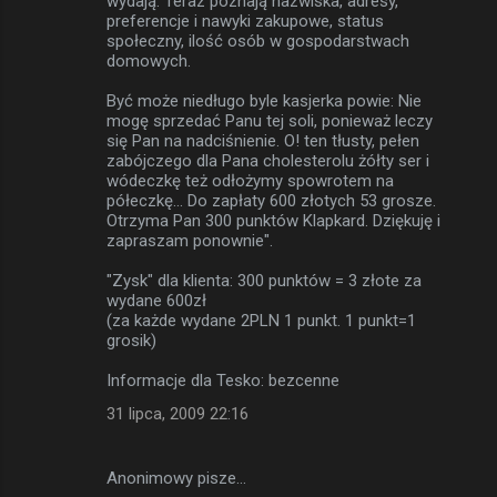
wydają. Teraz poznają nazwiska, adresy,
preferencje i nawyki zakupowe, status
społeczny, ilość osób w gospodarstwach
domowych.
Być może niedługo byle kasjerka powie: Nie
mogę sprzedać Panu tej soli, ponieważ leczy
się Pan na nadciśnienie. O! ten tłusty, pełen
zabójczego dla Pana cholesterolu żółty ser i
wódeczkę też odłożymy spowrotem na
półeczkę... Do zapłaty 600 złotych 53 grosze.
Otrzyma Pan 300 punktów Klapkard. Dziękuję i
zapraszam ponownie".
"Zysk" dla klienta: 300 punktów = 3 złote za
wydane 600zł
(za każde wydane 2PLN 1 punkt. 1 punkt=1
grosik)
Informacje dla Tesko: bezcenne
31 lipca, 2009 22:16
Anonimowy pisze…