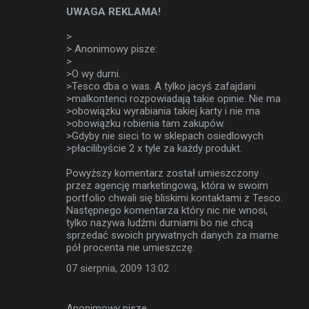
UWAGA REKLAMA!
>
> Anonimowy pisze:
>
>O wy durni.
>Tesco dba o was. A tylko jacyś zafajdani
>malkontenci rozpowiadają takie opinie. Nie ma
>obowiązku wyrabiania takiej karty i nie ma
>obowiązku robienia tam zakupów.
>Gdyby nie sieci to w sklepach osiedlowych
>płacilibyście 2 x tyle za każdy produkt.
Powyższy komentarz został umieszczony
przez agencję marketingową, która w swoim
portfolio chwali się bliskimi kontaktami z Tesco.
Następnego komentarza który nic nie wnosi,
tylko nazywa ludźmi durniami bo nie chcą
sprzedać swoich prywatnych danych za marne
pół procenta nie umieszczę.
07 sierpnia, 2009 13:02
Anonimowy pisze…