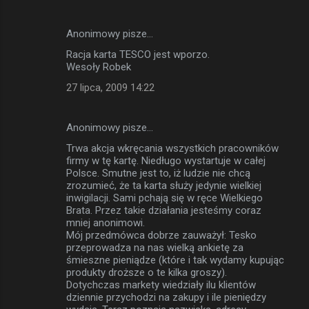
Anonimowy pisze…
Racja karta TESCO jest wporzo.
Wesoły Robek
27 lipca, 2009 14:22
Anonimowy pisze…
Trwa akcja wkręcania wszystkich pracowników
firmy w tę kartę. Niedługo wystartuje w całej
Polsce. Smutne jest to, iż ludzie nie chcą
zrozumieć, że ta karta służy jedynie wielkiej
inwigilacji. Sami pchają się w ręce Wielkiego
Brata. Przez takie działania jesteśmy coraz
mniej anonimowi.
Mój przedmówca dobrze zauważył: Tesko
przeprowadza na nas wielką ankietę za
śmieszne pieniądze (które i tak wydamy kupując
produkty droższe o te kilka groszy).
Dotychczas markety wiedziały ilu klientów
dziennie przychodzi na zakupy i ile pieniędzy