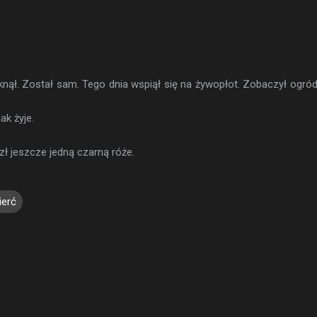
nął. Został sam. Tego dnia wspiął się na żywopłot. Zobaczył ogród
ak żyje.
zł jeszcze jedną czarną róże.
erć