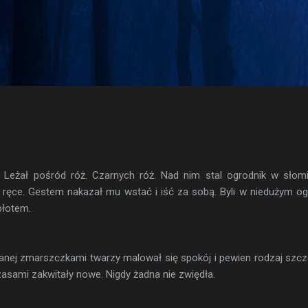
Przejdź do głównej zawartości
. Leżał pośród róż. Czarnych róż. Nad nim stal ogrodnik w sło
 ręce. Gestem nakazał mu wstać i iść za sobą. Byli w niedużym o
łotem.
ranej zmarszczkami twarzy malował się spokój i pewien rodzaj szcz
zasami zakwitały nowe. Nigdy żadna nie zwiędła.