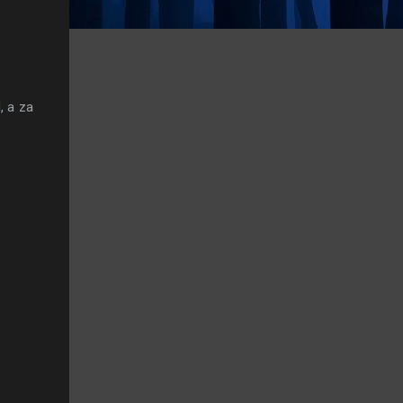
, a za