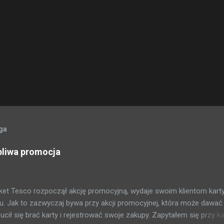
oga
pliwa promocja
et Tesco rozpoczął akcję promocyjną, wydaje swoim klientom kart
. Jak to zazwyczaj bywa przy akcji promocyjnej, która może dawać
ił się brać karty i rejestrować swoje zakupy. Zapytałem się przy ka