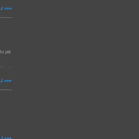
J >>>
00
h
0,5%
esz
to jak
ą
nego,
ej
J >>>
08),
 do
a mam
stę
J >>>