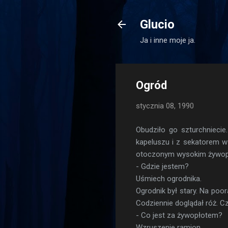
Glucio
Ja i inne moje ja.
Ogród
stycznia 08, 1990
Obudziło go szturchniecie
kapeluszu i z sekatorem w
otoczonym wysokim żywop
- Gdzie jestem?
Uśmiech ogrodnika.
Ogrodnik był stary. Na poo
Codziennie doglądał róż. C
- Co jest za żywopłotem?
Wzruszenie ramion.