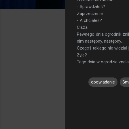
- Sprawdziłeś?
Zaprzeczenie.
- A chciałeś?
Cisza.
Pewnego dnia ogrodnik znik
nim następny, następny...
Czegoś takiego nie widział j
Żyje?
Tego dnia w ogrodzie znala
opowiadanie
Śmi
K
o
m
e