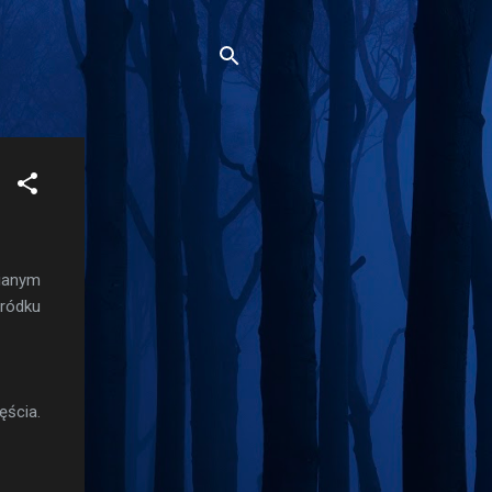
mianym
gródku
ęścia.