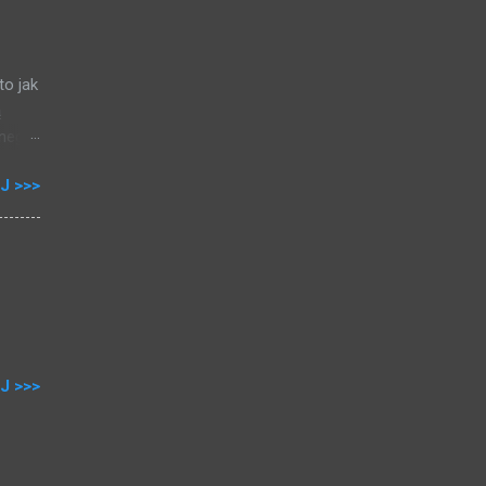
0,5%
esz
to jak
ą
nego,
ej
J >>>
08),
 do
a mam
stę
J >>>