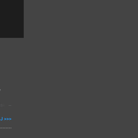
y
sie,
J >>>
00
h