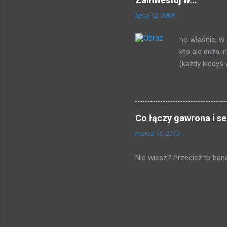
dostajemy 5 złotych) otrzy
lipca 12, 2008
Tak, pół procent, marniutk
(słownie: dwadzieścia tysię
no właśnie, w 
kartę przy kasie, dowie się 
kto ale duża 
(każdy kiedyś
napisanego p
stronie, idąc 
serwerze: Plik
pobrałem kilka
Co łączy gawrona i s
pewnej firmy.
marca 16, 2010
w siebie zain
lub analityka
Nie wiesz? Przecież to banal
htaccess nie 
pobierania w k
http://www.zai