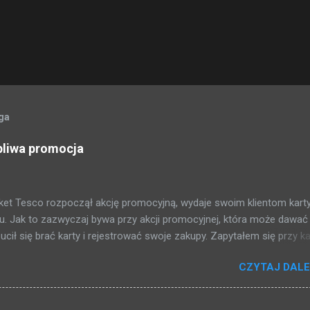
oga
pliwa promocja
et Tesco rozpoczął akcję promocyjną, wydaje swoim klientom kart
. Jak to zazwyczaj bywa przy akcji promocyjnej, która może dawać
ił się brać karty i rejestrować swoje zakupy. Zapytałem się przy ka
żej przedstawiam to co mi się udało dowiedzieć: 2 PLN = 1 punkt 500
CZYTAJ DALE
? Za zakupy dostajemy punkty, i raz na kwartał (trzy miesiące) jak
stajemy bon na zakupy, przy czym musimy uskrobać co najmniej 5
 matematycznych przekształceniach (za każdy wydany tysiąc złotyc