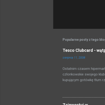
Popularne posty z tego bl
Tesco Clubcard - wąt
sierpnia 11, 2008
Ostatnim czasem hipermark
członkowskie swojego klubu
kupującym gotówkę tłum rzuc
zakosiłem regulamin i poni
punktów = 5 PLN Fajnie, nie
uzbieramy dość punktów do
punktów * . Po magiczno -
Zainwestuj w...