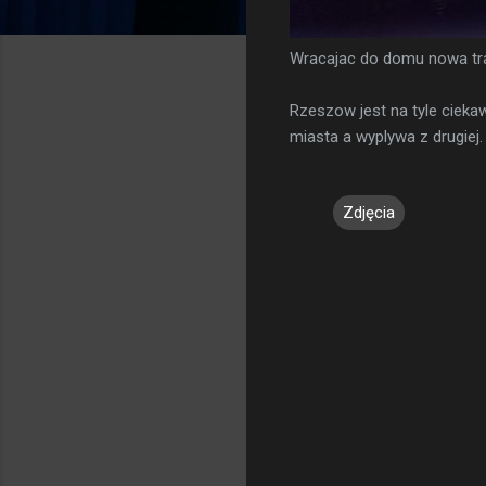
Wracajac do domu nowa tra
Rzeszow jest na tyle cieka
miasta a wyplywa z drugie
Zdjęcia
K
o
m
e
n
t
a
r