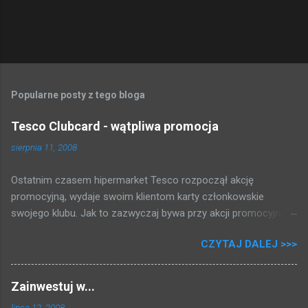
n
t
a
r
z
Popularne posty z tego bloga
Tesco Clubcard - wątpliwa promocja
sierpnia 11, 2008
Ostatnim czasem hipermarket Tesco rozpoczął akcję
promocyjną, wydaje swoim klientom karty członkowskie
swojego klubu. Jak to zazwyczaj bywa przy akcji promocyjnej,
która może dawać kupującym gotówkę tłum rzucił się brać
CZYTAJ DALEJ >>>
karty i rejestrować swoje zakupy. Zapytałem się przy kasie,
zakosiłem regulamin i poniżej przedstawiam to co mi się udało
dowiedzieć: 2 PLN = 1 punkt 500 punktów = 5 PLN Fajnie, nie?
Zainwestuj w...
Za zakupy dostajemy punkty, i raz na kwartał (trzy miesiące)
lipca 12, 2008