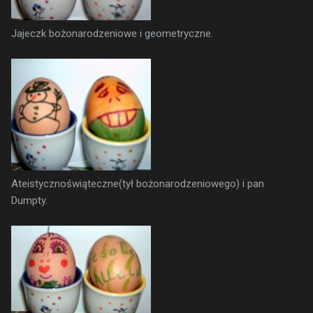
Jajeczk bożonarodzeniowe i geometryczne.
Ateistycznoświąteczne(tył bożonarodzeniowego) i pan
Dumpty.