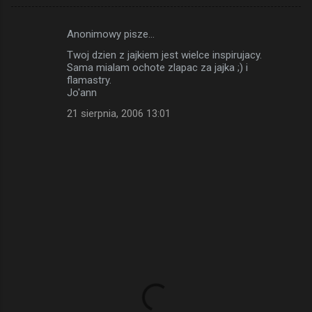
Anonimowy pisze…
K
Twoj dzien z jajkiem jest wielce inspirujacy.
o
Sama mialam ochote zlapac za jajka ;) i
m
flamastry.
Jo'ann
e
21 sierpnia, 2006 13:01
n
t
a
r
z
e