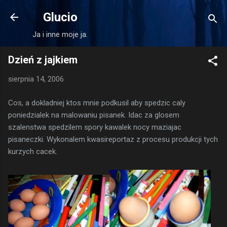
Przejdź do głównej zawartości
Glucio
Ja i inne moje ja.
Dzień z jajkiem
sierpnia 14, 2006
Cos, a dokladniej ktos mnie podkusil aby spedzic caly
poniedzialek na malowaniu pisanek. Idac za glosem
szalenstwa spedzilem spory kawalek nocy maziajac
pisaneczki. Wykonalem kwasireportaz z procesu produkcji tych
kurzych cacek.