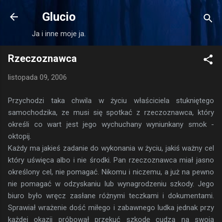
Przejdź do głównej zawartości
Glucio
Ja i inne moje ja.
Rzeczoznawca
listopada 09, 2006
Przychodzi taka chwila w życiu właściciela stukniętego
samochodzika, ze musi się spotkać z rzeczoznawca, który
określi co wart jest jego wychuchany wyniunkany smok -
oktopij.
Każdy ma jakieś zadanie do wykonania w życiu, jakiś ważny cel
który uświęca albo i nie środki. Pan rzeczoznawca miał jasno
określony cel, nie pomagać. Nikomu i niczemu, a już na pewno
nie pomagać w odzyskaniu lub wynagrodzeniu szkody. Jego
biuro było wręcz zasłane różnymi teczkami i dokumentami.
Sprawiał wrażenie dość miłego i zabawnego ludka jednak przy
każdej okazji próbował przekuć szkodę cudzą na swoją