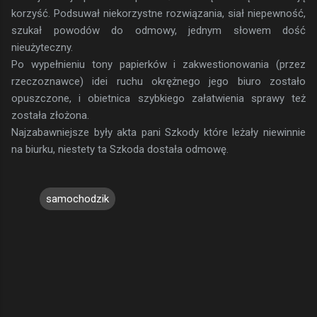
korzyść. Podsuwał niekorzystne rozwiązania, siał niepewność,
szukał powodów do odmowy, jednym słowem dość
nieużyteczny.
Po wypełnieniu tony papierków i zakwestionowania (przez
rzeczoznawce) idei ruchu okrężnego jego biuro zostało
opuszczone, i obietnica szybkiego załatwienia sprawy też
została złożona.
Najzabawniejsze były akta pani Szkody które leżały niewinnie
na biurku, niestety ta Szkoda dostała odmowę.
samochodzik
K
o
m
e
n