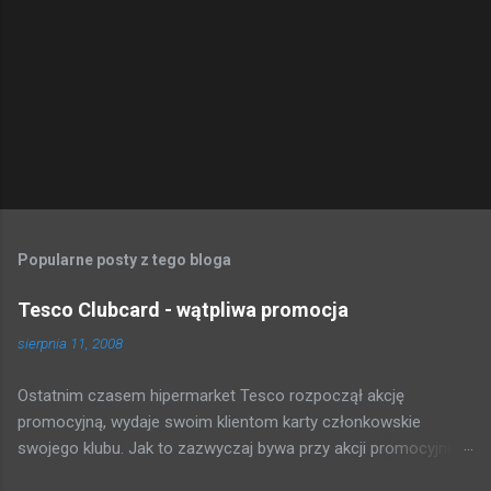
Popularne posty z tego bloga
Tesco Clubcard - wątpliwa promocja
sierpnia 11, 2008
Ostatnim czasem hipermarket Tesco rozpoczął akcję
promocyjną, wydaje swoim klientom karty członkowskie
swojego klubu. Jak to zazwyczaj bywa przy akcji promocyjnej,
która może dawać kupującym gotówkę tłum rzucił się brać