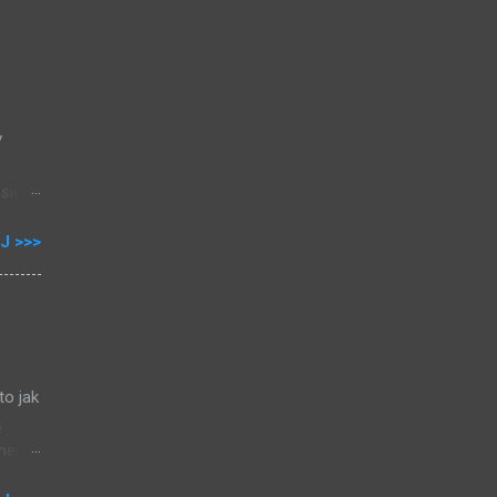
y
sie,
J >>>
00
h
0,5%
esz
to jak
ą
nego,
ej