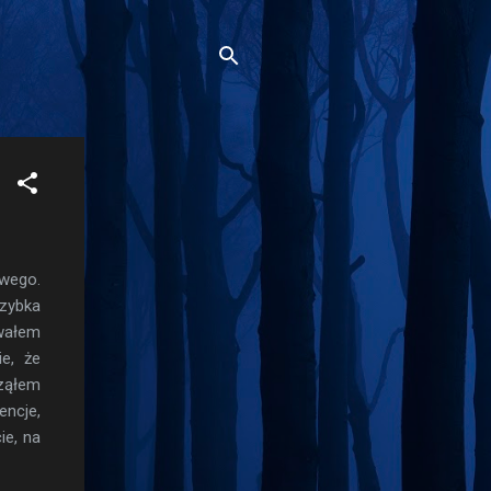
owego.
szybka
owałem
e, że
cząłem
encje,
ie, na