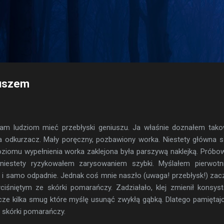
Przejdź do głównej zawartości
iuszem
nam ludziom mieć przebłyski geniuszu. Ja właśnie doznałem tak
 odkurzacz. Mały poręczny, pozbawiony worka. Niestety główna 
oziomu wypełnienia worka zaklejona była parszywą naklejką. Prób
niestety ryzykowałem zarysowaniem szybki. Myślałem pierwotni
e i samo odpadnie. Jednak coś mnie naszło (uwaga! przebłysk!) za
ciśniętym ze skórki pomarańczy. Zadziałało, klej zmienił konsyst
zcze kilka smug które myślę usunąć zwykłą gąbką. Dlatego pamiętajc
e skórki pomarańczy.