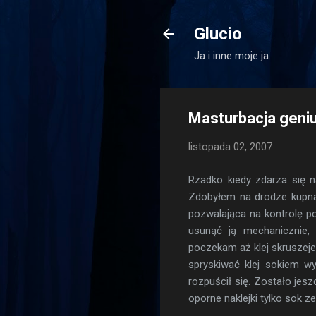
Glucio
Ja i inne moje ja.
Masturbacja gen
listopada 02, 2007
Rzadko kiedy zdarza się 
Zdobyłem na drodze kupna
pozwalająca na kontrolę p
usunąć ją mechanicznie, 
poczekam aż klej skruszej
spryskiwać klej sokiem wy
rozpuścił się. Zostało jes
oporne naklejki tylko sok z