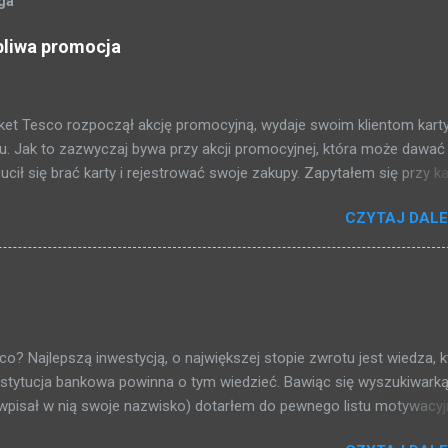
oga
pliwa promocja
et Tesco rozpoczął akcję promocyjną, wydaje swoim klientom kart
. Jak to zazwyczaj bywa przy akcji promocyjnej, która może dawać
ił się brać karty i rejestrować swoje zakupy. Zapytałem się przy ka
żej przedstawiam to co mi się udało dowiedzieć: 2 PLN = 1 punkt 500
CZYTAJ DALE
? Za zakupy dostajemy punkty, i raz na kwartał (trzy miesiące) jak
stajemy bon na zakupy, przy czym musimy uskrobać co najmniej 5
 matematycznych przekształceniach (za każdy wydany tysiąc złotyc
mujemy przelicznik procentowy, łatwiejszy do ogarnięcia umysłem: 
ie pół procent, żeby dostać stówę trzeba by wydać 20 000 złotych
cy), zarabiasz tyle? Sklep dzięki temu, że za każdym razem wyciągni
co? Najlepszą inwestycją, o największej stopie zwrotu jest wiedza, k
ważnych rzeczy: kiedy robisz zakupy, ...
instytucja bankowa powinna o tym wiedzieć. Bawiąc się wyszukiwark
 wpisał w nią swoje nazwisko) dotarłem do pewnego listu motywacyj
rzez osobę o podobnym do mojego nazwisku: W dodatku na pierwsz