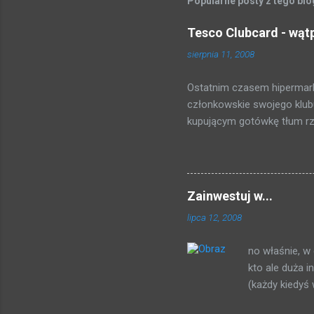
Popularne posty z tego bl
Tesco Clubcard - wąt
sierpnia 11, 2008
Ostatnim czasem hipermark
członkowskie swojego klubu
kupującym gotówkę tłum rzuc
zakosiłem regulamin i poni
punktów = 5 PLN Fajnie, nie
uzbieramy dość punktów do
punktów * . Po magiczno -
Zainwestuj w...
dostajemy 5 złotych) otrzy
lipca 12, 2008
Tak, pół procent, marniutk
(słownie: dwadzieścia tysię
no właśnie, w 
kartę przy kasie, dowie się 
kto ale duża 
(każdy kiedyś
napisanego p