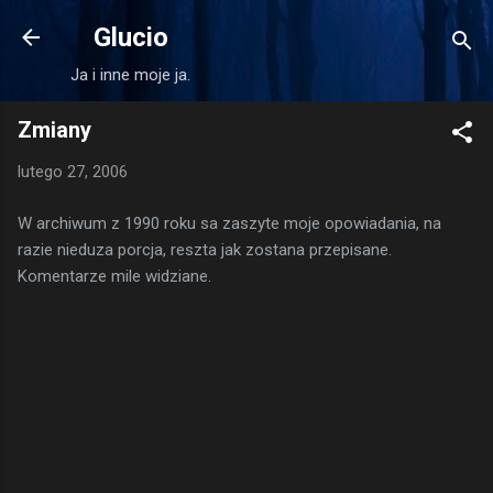
Przejdź do głównej zawartości
Glucio
Ja i inne moje ja.
Zmiany
lutego 27, 2006
W archiwum z 1990 roku sa zaszyte moje opowiadania, na
razie nieduza porcja, reszta jak zostana przepisane.
Komentarze mile widziane.
K
o
m
e