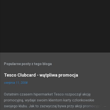
Popularne posty z tego bloga
Tesco Clubcard - wątpliwa promocja
sierpnia 11, 2008
Ostatnim czasem hipermarket Tesco rozpoczął akcję
promocyjną, wydaje swoim klientom karty członkowskie
swojego klubu. Jak to zazwyczaj bywa przy akcji promocyjnej,