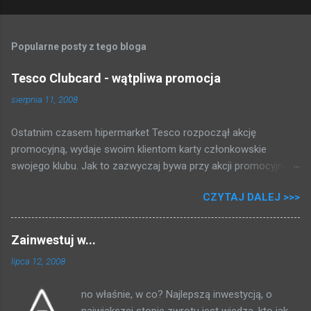
Popularne posty z tego bloga
Tesco Clubcard - wątpliwa promocja
sierpnia 11, 2008
Ostatnim czasem hipermarket Tesco rozpoczął akcję
promocyjną, wydaje swoim klientom karty członkowskie
swojego klubu. Jak to zazwyczaj bywa przy akcji promocyjnej,
która może dawać kupującym gotówkę tłum rzucił się brać
CZYTAJ DALEJ >>>
karty i rejestrować swoje zakupy. Zapytałem się przy kasie,
zakosiłem regulamin i poniżej przedstawiam to co mi się udało
dowiedzieć: 2 PLN = 1 punkt 500 punktów = 5 PLN Fajnie, nie?
Zainwestuj w...
Za zakupy dostajemy punkty, i raz na kwartał (trzy miesiące)
lipca 12, 2008
jak uzbieramy dość punktów dostajemy bon na zakupy, przy
czym musimy uskrobać co najmniej 500 punktów * . Po
no właśnie, w co? Najlepszą inwestycją, o
magiczno - matematycznych przekształceniach (za każdy
największej stopie zwrotu jest wiedza, kto jak