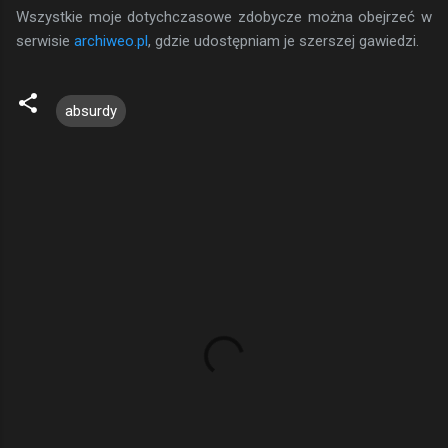
Wszystkie moje dotychczasowe zdobycze można obejrzeć w
serwisie
archiweo.pl
, gdzie udostępniam je szerszej gawiedzi.
absurdy
K
o
m
e
n
t
a
r
z
e