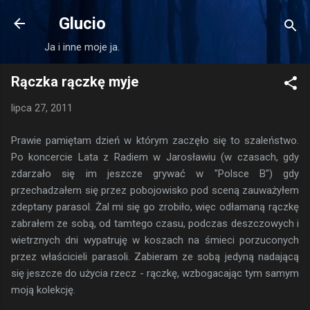
Przejdź do głównej zawartości
Glucio
Ja i inne moje ja.
Rączka rączkę myje
lipca 27, 2011
Prawie pamiętam dzień w którym zaczęło się to szaleństwo.
Po koncercie Lata z Radiem w Jarosławiu (w czasach, gdy
zdarzało się im jeszcze grywać w "Polsce B") gdy
przechadzałem się przez pobojowisko pod sceną zauważyłem
zdeptany parasol. Żal mi się go zrobiło, więc odłamaną rączkę
zabrałem ze sobą, od tamtego czasu, podczas deszczowych i
wietrznych dni wypatruję w koszach na śmieci porzuconych
przez właścicieli parasoli. Zabieram ze sobą jedyną nadającą
się jeszcze do użycia rzecz - rączkę, wzbogacając tym samym
moją kolekcję.