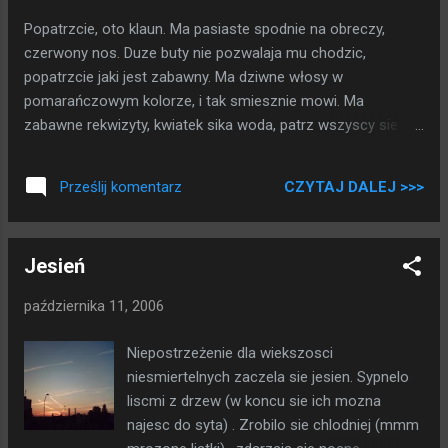
Popatrzcie, oto klaun. Ma pasiaste spodnie na obreczy,
czerwony nos. Duze buty nie pozwalaja mu chodzic,
popatrzcie jaki jest zabawny. Ma dziwne włosy w
pomarańczowym kolorze, i tak smiesznie mowi. Ma
zabawne rekwizyty, kwiatek sika woda, patrz wszyscy sie
smieja kiedy sie wywraca. Oto klaun, jest taki zabawny ma
wesola, kolorowa twarz. Patrz jak sie smieje w swietle
CZYTAJ DALEJ >>>
Prześlij komentarz
jupiterow. Tylko czemu co chwile pudruje policzki?
Jesień
października 11, 2006
Niepostrzeżenie dla wiekszosci
niesmiertelnych zaczela sie jesien. Sypnelo
liscmi z drzew (w koncu sie ich mozna
najesc do syta) . Zrobilo sie chlodniej (mmm