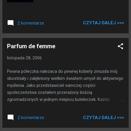
CZYTAJ DALEJ >>>
2 komentarze
Parfum de femme
listopada 28, 2006
Pewna półeczka nalezaca do pewnej kobiety zmusila mój
skostnialy i zalękniony wielkim światem umysł do aktywnego
myślenia. Jako przedstawiciel samczej części
społeczeństwa zostałem przerażony ilością
zgromadzonych w jednym miejscu buteleczek. Każda
buteleczka, mała i duża, w różnych fikuśnych i zabawnych
kształtach kryła w sobie esencje kobiecości: zapach.
CZYTAJ DALEJ >>>
2 komentarze
Zastanowiło mnie to ogromnie, jak można mieć i co lepsze
ozywać takiej ogromnej ilości różnorodnych zapachów?