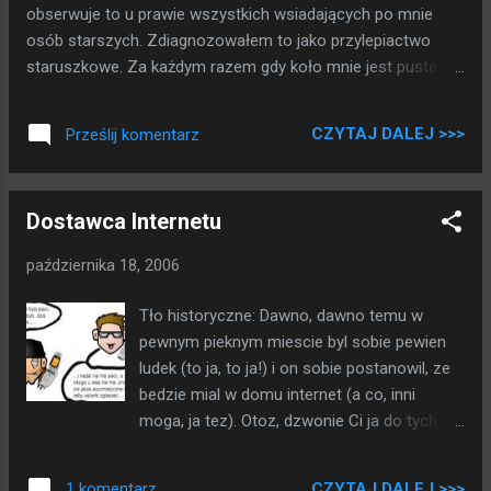
obserwuje to u prawie wszystkich wsiadających po mnie
osób starszych. Zdiagnozowałem to jako przylepiactwo
staruszkowe. Za każdym razem gdy koło mnie jest puste
miejsce a jakiś staruszek pragnie usiąść to w całym wolnym
autobusie siada właśnie koło mnie. Czuję się trochę
CZYTAJ DALEJ >>>
Prześlij komentarz
nieswojo i mam wrażenie że służę za piecyk albo inne
grzejące ustrojstwo. W lecie nie działo się to tak często.
Pomyślcie jakie będę miał używanie na stare lata, jak się
Dostawca Internetu
będę tulił do studentek. Cmokając sztuczną szczęką i śliniąc
się obficie. He he he...
października 18, 2006
Tło historyczne: Dawno, dawno temu w
pewnym pieknym miescie byl sobie pewien
ludek (to ja, to ja!) i on sobie postanowil, ze
bedzie mial w domu internet (a co, inni
moga, ja tez). Otoz, dzwonie Ci ja do tych
dostawcow i pytam czy by nie mogli wpasc i
zalozyc mi sieci. No to sie dowiedzialem ze
CZYTAJ DALEJ >>>
1 komentarz