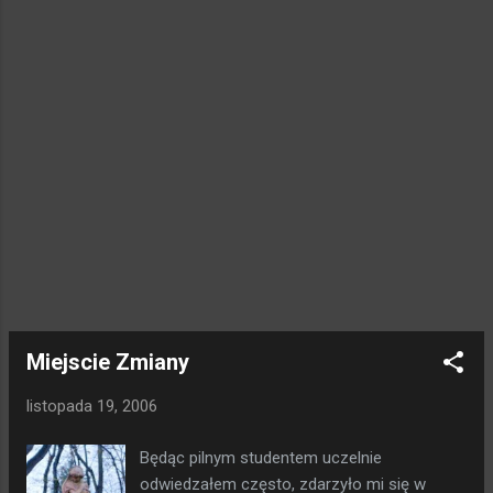
Swoim psim wechem obniuchałem większość buteleczek i
tu nastąpiło kolejne zdziwnienie, większość z nich nie jest do
siebie podobna, nie sa to wbrew podejrzeniom wariacje tego
samego zapachu. Każdy jest inny, ale da się je połączyć w
dość jasno określone grupy: współczesność, natura i barok.
Każda z tych grup da się połączyć z porą dnia do której
najlepiej pasuje. współczesność - poranek i przedpołudnie,
mydlano - techniczne, lekkie sportowe zapachy pasujące
doskonale do joggingu, steppingu i tych wszystkich innych
ingow, k...
Miejscie Zmiany
listopada 19, 2006
Będąc pilnym studentem uczelnie
odwiedzałem często, zdarzyło mi się w