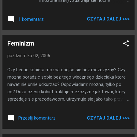
mrozone listki) , zdarzaja sie nocne
przymrozki (chruuupiace lodyzki z
sopelkami) . Nie brakuje mi lata, ciesze sie ze
CZYTAJ DALEJ >>>
1 komentarz
troche od niego odpoczne przy jesiennych
chlodkach i deszczach (myte za darmoche) ,
bede mogl zajac sie przyziemnymi nudnymi
Feminizm
rzeczami (jedzeniem lisci sie zajmij ot co) ,
bede mial wiecej czasu. Tylko ciekaw jestem
października 02, 2006
kiedy mi sie znudzi i znowu pchne sie w wir
zycia (jak wiater zawieje to sie tak liscie
Czy bedac kobieta mozna obejsc sie bez mezczyzny? Czy
kreca) , pewnie gdy spadnie pierwszy snieg
mozna poradzic sobie bez tego wiecznego dzieciaka ktore
(listki sie pochowaja, trzeba bedzie wrocic
nawet nie umie udkurzac? Odpowiadam: mozna, tylko po
do jedzenia siana) .
co? Duza czesc kobiet traktuje mezczyzne jak towar, ktory
sprzedaje sie pracodawcom, utrzymuje sie jako tako przy
zyciu by moc go eksploatowac jak najdluzej. Celem innych
jest dorobienie sobie kolejnej zabawki, malego czlowieczka.
CZYTAJ DALEJ >>>
Prześlij komentarz
Czlowieczek ow, jak mu sie popeszy (odwrotnosc
poszczeszczenia) to bedzie facetem i bedzie
"uszczesliwial" kolejna kobiete. Sa tez takie, ktore mysla o