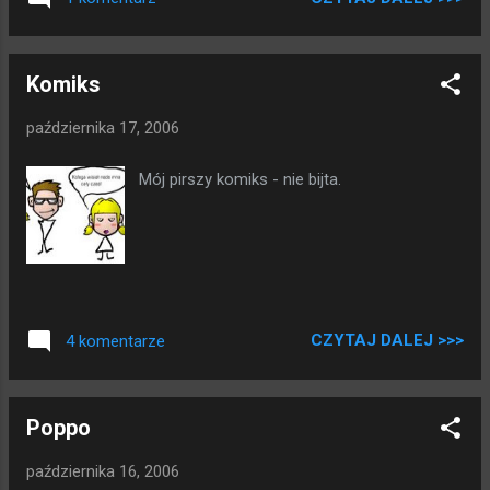
pewnie sie nie da, ze nie bedzie sygnalu, ze
to za daleko i takie tam. Spoko. Zaslone
milczenia spuszczam na to, ze trzy razy
Komiks
umawialem sie na instalacje z nimi, i trzy
razy czekalem wpatrujac sie w okienko. W
października 17, 2006
koncu przyjechali, pomiezyli, ojej, ale nie
wzieli po antene. Pojechali po antene.
Mój pirszy komiks - nie bijta.
Nastepnym razem jak sie zjawili to mieli
antene, wymierzyli odleglosci i orzekli ze tu
bedzie potrzebny maszt, ale jak to mozna
bylo przewidziec, nie mieli masztu. W koncu,
yes yes yes, zalozyli maszt, antene, karte
mam w kompie numerki moje wpisane w
CZYTAJ DALEJ >>>
4 komentarze
kapowniczek instalatora, jutro mam miec
siec. Mijaja trzy dni, nadal nic nie widac. Kilka
prostych testow i sie okazalo ze jeden z
Poppo
nadajnikow ma wpisana moja ka...
października 16, 2006