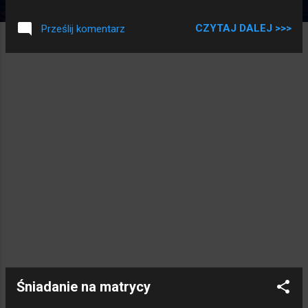
życie. Tylko pamiętajcie, ten cudak ma swoje ograniczenia.
Dość szybko się przepełnia i niektóre esemesy mogą nie
CZYTAJ DALEJ >>>
Prześlij komentarz
dochodzić tak szybko jak byśmy chcieli.
Śniadanie na matrycy