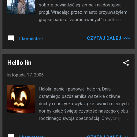
sobotę odwiedzić jej zimne i niedostępne
progi. Wracając przez miasto przyuważyłem
grupkę bardzo 'zapracowanych' robotników
piłujących zawzięcie dwa kawały betonu.
Heca - myślę sobie. Chwile później minęła
CZYTAJ DALEJ >>>
1 komentarz
mnie ciężarówka wiozącą dwa przecudne
stworzenia sznurem barbarzyńsko
skrępowane. Jako ze mam słabość do
Helllo łin
związanych kobiet zażądałem
natychmiastowego uwolnienia. Gdy już
listopada 17, 2006
uciekłem tym durnym lekarzom psychiatrom
i wróciłem do parku olśnił mnie wniosek taki,
Helołin panie i panowie, helołin. Dnia
że te piękności to boginki, które wróciły do
ostatniego października wszelkie dziwne
domu.
duchy i duszyska wyłażą ze swoich niecnych
nor by kalać świętą czystość naszego globu
rodzinnego swoja obecnością. Chwyćmy
wraz za widły i pochodnie by przegnać te
duchowa hołote tam gdzie jest ich miejsce.