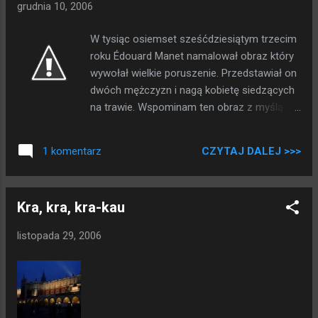
grudnia 10, 2006
W tysiąc osiemset sześćdziesiątym trzecim
roku Édouard Manet namalował obraz który
wywołał wielkie poruszenie. Przedstawiał on
dwóch mężczyzn i nagą kobietę siedzących
na trawie. Wspominam ten obraz z myślą o
moim dzisiejszym śniadaniu które w wyniku
mojego niezgrabstwa wylądowało na mojej
CZYTAJ DALEJ >>>
1 komentarz
małej piętnastocalowej matrycy. Wykonałem
kilka dzieł fotograficznych dla potomności i
co prędzej umyłem moje maleństwo. W
Kra, kra, kra-kau
końcu nie mogłem dopuścić do tego by
masełko rozpłynęło się na radiatorach i
listopada 29, 2006
męczyło mnie przez następny miesiąc
skwierczeniem i zapachem (czy ktoś
pamięta jeszcze przygodę z kawą?).