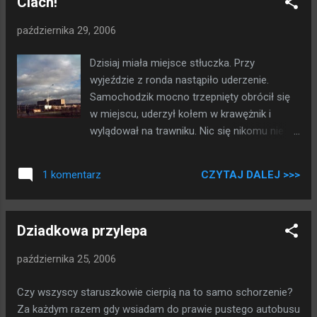
Ciach!
Owszem, adres gdzie to trzeba zrobić jest ogólnie dostępny,
owszem, godziny otwarcia przyjazne a urzędnicy fachowi.
października 29, 2006
Jedna tylko rzecz jest dziwna. Udajesz się ludku do pokoiku
z kartka na drzwiach informującą że to właśnie tu możesz
Dzisiaj miała miejsce stłuczka. Przy
zgłosić zdarzenie. Super! W środku stoi biurko, telefon i... No
wyjeździe z ronda nastąpiło uderzenie.
właśnie, nic więcej. Spodziewałeś się kogosia na krzesełku -
Samochodzik mocno trzepnięty obrócił się
kicha, kogosia nie ma. Okoliczne biurasy nauczone
w miejscu, uderzył kołem w krawężnik i
doświadczeniem każą podnieść słuchawkę telef...
wylądował na trawniku. Nic się nikomu nie
stało, ale środek lokomocji zaszyje się teraz
w warsztacie na kilka długich dni. Wszyscy
CZYTAJ DALEJ >>>
1 komentarz
ciekawi mocnych wrażeń mogą obejrzeć
uszkodzenia na poniższych zdjęciach. Może
to rozczaruje niektórych, ale winą za
Dziadkowa przylepa
stłuczkę trzeba obciążyć kierowce
samochodzika którego tu nie widać. Który
października 25, 2006
jak podejrzewam poruszał się w sposób
niedozwolony zamaskowanym czołgiem.
Czy wszyscy staruszkowie cierpią na to samo schorzenie?
Za każdym razem gdy wsiadam do prawie pustego autobusu