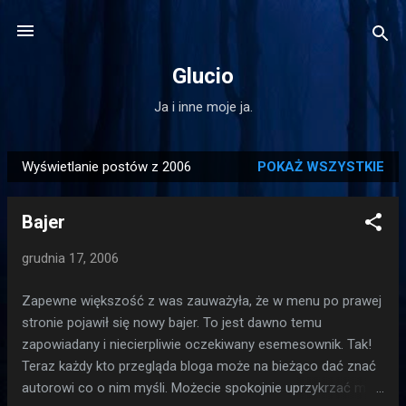
Przejdź do głównej zawartości
Glucio
Ja i inne moje ja.
Wyświetlanie postów z 2006
POKAŻ WSZYSTKIE
P
o
Bajer
s
t
grudnia 17, 2006
y
Zapewne większość z was zauważyła, że w menu po prawej
stronie pojawił się nowy bajer. To jest dawno temu
zapowiadany i niecierpliwie oczekiwany esemesownik. Tak!
Teraz każdy kto przegląda bloga może na bieżąco dać znać
autorowi co o nim myśli. Możecie spokojnie uprzykrzać mi