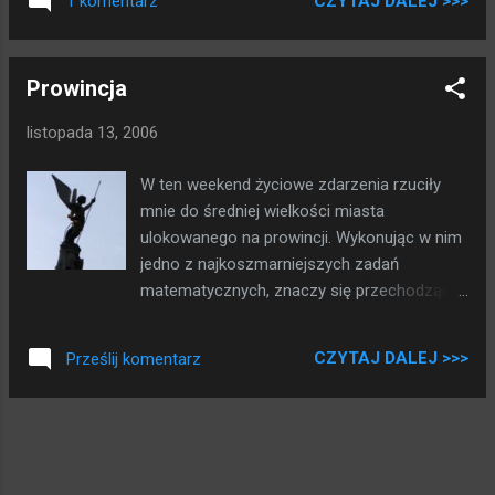
CZYTAJ DALEJ >>>
1 komentarz
Chcąc uczcić ten niezwykły dzionek
uczyniłem rzeźbę, ludka wyrzniętego z dyni
który szczerzy swoje zębiska na każdego
Prowincja
kto śmie przerywać mu jego żywot swoja
obecnością. Był fajny, dałem mu na imie Jaś,
listopada 13, 2006
niestety po kilku dniach świecenia oczami
zaczął się gwałtownie starzec, coraz
W ten weekend życiowe zdarzenia rzuciły
bardziej się marszczył i garbił. W końcu
mnie do średniej wielkości miasta
nadszedł jego koniec i udał się do
ulokowanego na prowincji. Wykonując w nim
śmietnikowego miejsca wiecznego
jedno z najkoszmarniejszych zadań
odpoczynku. Przed i Po
matematycznych, znaczy się przechodząc z
punktu A do punktu B zdarzyło się mi
widzieć kilka interesujących szczegółów
CZYTAJ DALEJ >>>
Prześlij komentarz
architektonicznych uwiecznionych na
poniższych fotografiach. Niestety nie
miałem więcej czasu na robienie zdjęć, na
pewno jeszcze kiedyś tam wrócę.