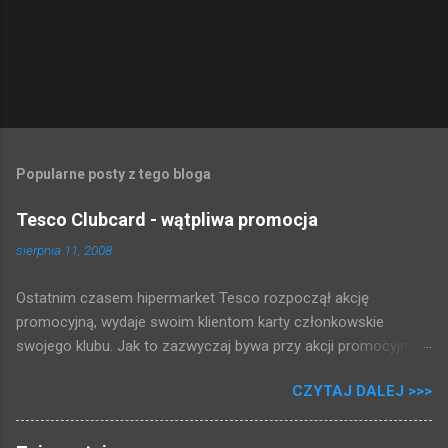
m
e
n
t
a
r
z
Popularne posty z tego bloga
Tesco Clubcard - wątpliwa promocja
sierpnia 11, 2008
Ostatnim czasem hipermarket Tesco rozpoczął akcję
promocyjną, wydaje swoim klientom karty członkowskie
swojego klubu. Jak to zazwyczaj bywa przy akcji promocyjnej,
która może dawać kupującym gotówkę tłum rzucił się brać
CZYTAJ DALEJ >>>
karty i rejestrować swoje zakupy. Zapytałem się przy kasie,
zakosiłem regulamin i poniżej przedstawiam to co mi się udało
dowiedzieć: 2 PLN = 1 punkt 500 punktów = 5 PLN Fajnie, nie?