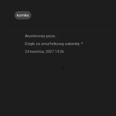
komiks
Anonimowy pisze…
K
Dzięki za smurfetkową sukienkę :*
o
24 kwietnia, 2007 14:36
m
e
n
t
a
r
z
e