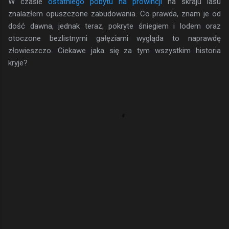
W czasie
ostatniego pobytu na prowincji
na skraju lasu
znalazłem opuszczone zabudowania. Co prawda, znam je od
dość dawna, jednak teraz, pokryte śniegiem i lodem oraz
otoczone bezlistnymi gałęziami wygląda to naprawdę
złowieszczo. Ciekawe jaka się za tym wszystkim historia
kryje?
K
o
m
e
n
t
a
r