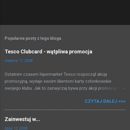
Popularne posty z tego bloga
Tesco Clubcard - wątpliwa promocja
sierpnia 11, 2008
Ostatnim czasem hipermarket Tesco rozpoczął akcję
promocyjną, wydaje swoim klientom karty członkowskie
swojego klubu. Jak to zazwyczaj bywa przy akcji promocyjnej,
która może dawać kupującym gotówkę tłum rzucił się brać
CZYTAJ DALEJ >>>
karty i rejestrować swoje zakupy. Zapytałem się przy kasie,
zakosiłem regulamin i poniżej przedstawiam to co mi się udało
dowiedzieć: 2 PLN = 1 punkt 500 punktów = 5 PLN Fajnie, nie?
Zainwestuj w...
Za zakupy dostajemy punkty, i raz na kwartał (trzy miesiące)
lipca 12, 2008
jak uzbieramy dość punktów dostajemy bon na zakupy, przy