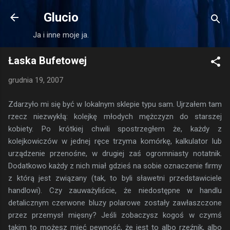
Przejdź do głównej zawartości
Glucio
Ja i inne moje ja.
Łaska Bufetowej
grudnia 19, 2007
Zdarzyło mi się być w lokalnym sklepie typu sam. Ujrzałem tam
rzecz niezwykłą: kolejkę młodych mężczyzn do starszej
kobiety. Po krótkiej chwili spostrzegłem że, każdy z
kolejkowiczów w jednej ręce trzyma komórkę, kalkulator lub
urządzenie przenośne, w drugiej zaś ogromniasty notatnik.
Dodatkowo każdy z nich miał gdzieś na sobie oznaczenie firmy
z którą jest związany (tak, to byli sławetni przedstawiciele
handlowi). Czy zauważyliście, że niedostępne w handlu
detalicznym czerwone bluzy polarowe zostały zawłaszczone
przez przemysł mięsny? Jeśli zobaczysz kogoś w czymś
takim to możesz mieć pewność, że jest to albo rzeźnik, albo