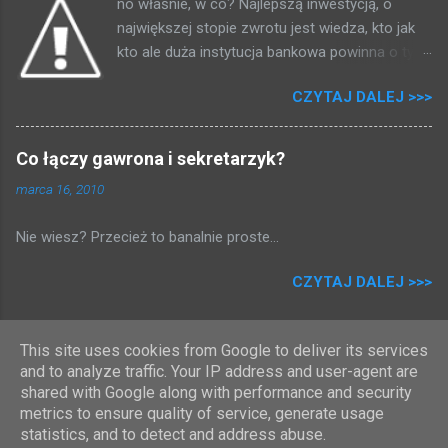
no właśnie, w co? Najlepszą inwestycją, o
magiczno - matematycznych przekształceniach (za każdy
największej stopie zwrotu jest wiedza, kto jak
wydany tysiąc złotych dostajemy 5 złotych) otrzymujemy
kto ale duża instytucja bankowa powinna o tym
przelicznik procentowy, łatwiejszy do ogarnięcia umysłem:
wiedzieć. Bawiąc się wyszukiwarką (każdy
0,5% Tak, pół procent, marniutkie pół procent, żeby dostać
CZYTAJ DALEJ >>>
kiedyś wpisał w nią swoje nazwisko) dotarłem
stówę trzeba by wydać 20 000 złotych (słownie: dwadzieścia
do pewnego listu motywacyjnego, napisanego
tysięcy), zarabiasz tyle? Sklep dzięki temu, że za każdym
przez osobę o podobnym do mojego nazwisku:
razem wyciągniesz kartę przy kasie, dowie się ważnych rzeczy:
Co łączy gawrona i sekretarzyk?
W dodatku na pierwszej stronie, idąc tym
kiedy robisz zakupy, ...
marca 16, 2010
tropem trafiłem na stronę, a dokładniej listing
plików na pewnym serwerze: Plików jest tam
Nie wiesz? Przecież to banalnie proste...
kilka tysięcy, niektóre zmienione nawet dziś (11
lipiec 2008), pobrałem kilka na próbę, originalne
CZYTAJ DALEJ >>>
listy motywacyjne i życiorysy ludzi aplikujących
do pewnej firmy. No to wchodzimy na główną
stronę i co widzimy: No ja pierdziele, ja mam w
This site uses cookies from Google to deliver its services
siebie zainwestować, a wy nie potraficie
Obsługiwane przez usługę Blogger
and to analyze traffic. Your IP address and user-agent are
zainwestować w porządnego programistę lub
shared with Google along with performance and security
Autor obrazów motywu:
Radius Images
analityka bezpieczeństwa, który by wam
metrics to ensure quality of service, generate usage
statistics, and to detect and address abuse.
uświadomił dwie podstawowe sprawy: