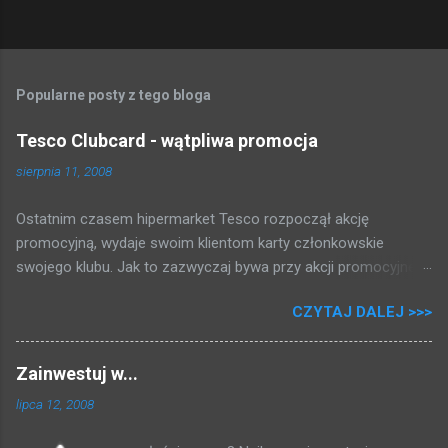
r
z
Popularne posty z tego bloga
Tesco Clubcard - wątpliwa promocja
sierpnia 11, 2008
Ostatnim czasem hipermarket Tesco rozpoczął akcję
promocyjną, wydaje swoim klientom karty członkowskie
swojego klubu. Jak to zazwyczaj bywa przy akcji promocyjnej,
która może dawać kupującym gotówkę tłum rzucił się brać
CZYTAJ DALEJ >>>
karty i rejestrować swoje zakupy. Zapytałem się przy kasie,
zakosiłem regulamin i poniżej przedstawiam to co mi się udało
dowiedzieć: 2 PLN = 1 punkt 500 punktów = 5 PLN Fajnie, nie?
Zainwestuj w...
Za zakupy dostajemy punkty, i raz na kwartał (trzy miesiące)
lipca 12, 2008
jak uzbieramy dość punktów dostajemy bon na zakupy, przy
czym musimy uskrobać co najmniej 500 punktów * . Po