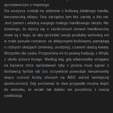
sprzedawczyni z mięsnego.
Oni wszyscy czekali na widzenie z królową lokalnego handlu,
kierowniczką sklepu. Ona zarządza tym kto zarobi, a kto nie.
Jest panem i władcą swojego małego handlowego okrętu. Nic
dziwnego, że słyszy się o zazdrosnych żonach handlowców,
znani są z tego, że aby sprzedać swoje produkty wchodzą oni
w małe pseudo-romanse ze sklepowymi królowymi, pamiętają
o różnych okazjach (imieniny, urodziny), czasem dadzą kwiaty.
Wszystko dla zysku. Przypomina mi to pewną tradycję, z Afryki,
z okolic jeziora Kongo. Według niej, gdy właścicielka straganu
na bazarze chce sprzedawać ryby z jeziora musi sypiać z
dostawcą tychże ryb (co oczywiście powoduje niesamowity
wręcz rozrost liczby chorych na AIDS wśród tamtejszej
społeczności). Gdy porównać te dwa przypadki można dojść
do wniosku, że wcale tak daleko nie poszliśmy z naszą
cywilizacją.