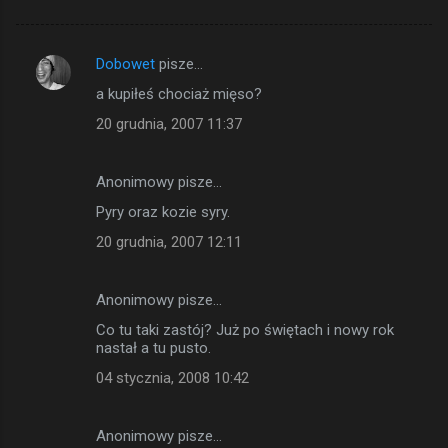
Dobowet
pisze…
K
a kupiłeś chociaż mięso?
o
20 grudnia, 2007 11:37
m
e
Anonimowy pisze…
n
Pyry oraz kozie syry.
t
a
20 grudnia, 2007 12:11
r
z
Anonimowy pisze…
e
Co tu taki zastój? Już po świętach i nowy rok
nastał a tu pusto.
04 stycznia, 2008 10:42
Anonimowy pisze…