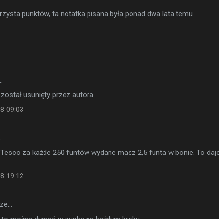
zysta punktów, ta notatka pisana była ponad dwa lata temu
…
został usunięty przez autora.
08 09:03
…
 Tesco za każde 250 funtów wydane masz 2,5 funta w bonie. To daj
08 19:12
sze…