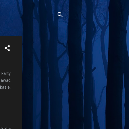
karty
dawać
kasie,
unktów