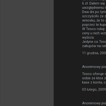
6 zł. Dałem się
uwzględnieniu 
Dwa dni po tym
szczyściło ze 
wniosku, że to
poprzez te kup
W Tesco robię 
ceny u nich wzr
wyższa.
Jedyne co Tesc
zakupów na rat
11 grudnia, 200
Anonimowy pi
Tesco oferuje 
sobie ze ktos 
kase z konta, c
03 lutego, 2009
Anonimowy pi