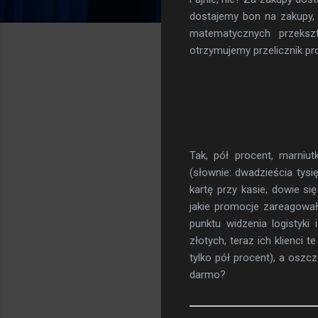
dostajemy bon na zakupy,
matematycznych przekszt
otrzymujemy przelicznik pr
Tak, pół procent, marniu
(słownie: dwadzieścia tysi
kartę przy kasie, dowie si
jakie promocje zareagował
punktu widzenia logistyki 
złotych, teraz ich klienci
tylko pół procent), a osz
darmo?