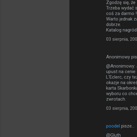
Zgodzę się, że 
Trzeba wydać st
coś za darmo ! 
Warto jednak z
dobrze.
Katalog nagród 
03 sierpnia, 20
Anonimowy pi
@Anonimowy: Ja
upust na cenie
L'Eclerc, czy t
okazje na okre
karta Skarbonk
wyboru co chce
zwrotach.
03 sierpnia, 20
poodel
pisze…
@Gluth