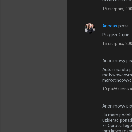
No bo Polaków
15 sierpnia, 20
Anocas
pisze…
Przyjeżdżajcie 
16 sierpnia, 20
Anonimowy pi
Autor ma sto p
motywowanym z
marketingowych 
19 października
Anonimowy pi
Ja mam podobne
uzbierać ponad
zł. Oprócz tego
tam kawa rozpu