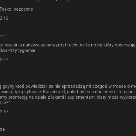
 Tesko: bezcenne
22:16
sze…
 wyjaśnia nadzwyczajny wzrost ruchu na tę notkę który obserwuję
 dwa-trzy tygodnie
22:27
ę gdyby ktoś powiedział, że nie sprzedadzą mi czegoś w trosce o m
 widzę taką sytuacje: Kasjerka: O, grilik będzie a cholesterol ma pani
amy promocję na dziale z lekami i suplementami diety może wybierz
ebie?"
22:37
sze…