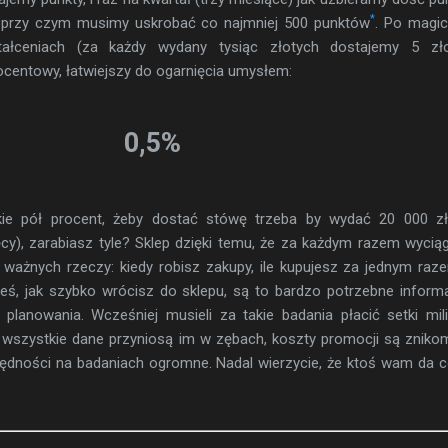
*
 przy czym musimy uskrobać co najmniej 500 punktów
. Po magi
ałceniach (za każdy wydany tysiąc złotych dostajemy 5 zło
ocentowy, łatwiejszy do ogarnięcia umysłem:
0,5%
tkie pół procent, żeby dostać stówę trzeba by wydać 20 000 zł
ęcy), zarabiasz tyle? Sklep dzięki temu, że za każdym razem wycią
ę ważnych rzeczy: kiedy robisz zakupy, ile kupujesz za jednym raz
eś, jak szybko wrócisz do sklepu, są to bardzo potrzebne inform
i planowania. Wcześniej musieli za takie badania płacić setki mi
 te wszystkie dane przyniosą im w zębach, koszty promocji są zniko
czędności na badaniach ogromne. Nadal wierzycie, że ktoś wam da 