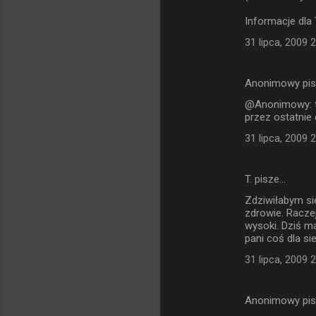
Informacje dla
31 lipca, 2009 
Anonimowy pi
@Anonimowy: to
przez ostatnie
31 lipca, 2009 
T. pisze…
Zdziwiłabym si
zdrowie. Raczej
wysoki. Dziś m
pani coś dla si
31 lipca, 2009 
Anonimowy pi