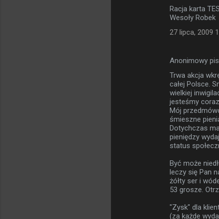
Racja karta TE
Wesoły Robek
27 lipca, 2009 
Anonimowy pi
Trwa akcja wkr
całej Polsce. S
wielkiej inwigil
jesteśmy coraz
Mój przedmówca
śmieszne pienią
Dotychczas mark
pieniędzy wydaj
status społec
Być może niedł
leczy się Pan n
żółty ser i wó
53 grosze. Otr
"Zysk" dla klie
(za każde wyda