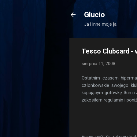
Glucio
Ja i inne moje ja.
Tesco Clubcard - 
sierpnia 11, 2008
Ostatnim czasem hipermar
członkowskie swojego klu
kupującym gotówkę tłum rzu
zakosiłem regulamin i poni
Fajnie, nie? Za zakupy dost