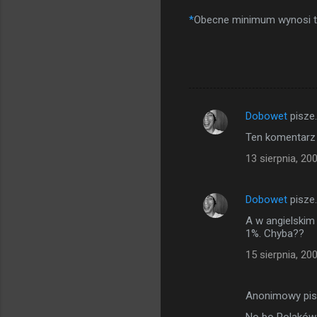
*
Obecne minimum wynosi tr
Dobowet
pisze
K
Ten komentarz 
o
13 sierpnia, 20
m
e
Dobowet
pisze
n
A w angielskim
t
1%. Chyba??
a
15 sierpnia, 20
r
z
Anonimowy pi
e