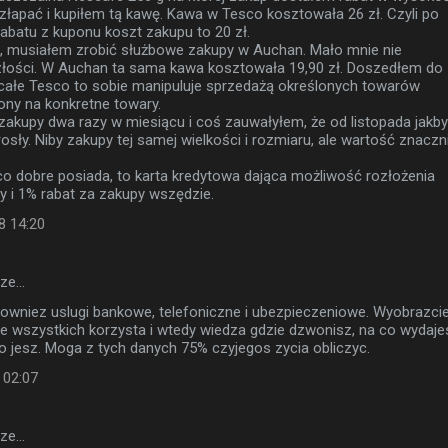
 złapać i kupiłem tą kawę. Kawa w Tesco kosztowała 26 zł. Czyli po
rabatu z kuponu koszt zakupu to 20 zł.
, musiałem zrobić służbowe zakupy w Auchan. Mało mnie nie
złości. W Auchan ta sama kawa kosztowała 19,90 zł. Doszedłem do
 całe Tesco to sobie manipuluje sprzedażą określonych towarów
ony na konkretne towary.
zakupy dwa razy w miesiącu i coś zauwałyłem, że od listopada jakby
osły. Niby zakupy tej samej wielkości i rozmiaru, ale wartość znaczn
o dobre posiada, to karta kredytowa dająca możliwość rozłożenia
y i 1% rabat za zakupy wszędzie.
8 14:20
sze…
rowniez uslugi bankowe, telefoniczne i ubezpieczeniowe. Wyobrazci
ze wszystkich korzysta i wtedy wiedza gdzie dzwonisz, na co wydaje
o jesz. Moga z tych danych 75% czyjegos zycia obliczyc.
 02:07
sze…