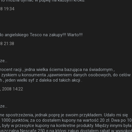
 to można dymać w pupkę na każdym kroku.
08 19:34
do angielskiego Tesco na zakupy!!! Warto!!!
08 21:38
sze…
rocent racji , jedna wielka ściema bazująca na świadomym ,
yskiem u konsumenta ,ujawnieniem danych osobowych, do celów
, jeden wielki syf z daleka od takich akcji .
, 2008 14:22
sze…
 spostrzeżenia, jednak poprę je swoim przykładem. Udało mi się
 1000 punktów, za co dostałem kupony na wartość 20 zł. Dwa po 10
, były w przesyłce kupony na konkretne produkty. Między innymi była
szczalna Nescafe 250 g na której zakup dostałem rabat w wysokoś