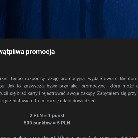
Przejdź do głównej zawartości
wątpliwa promocja
ket Tesco rozpoczął akcję promocyjną, wydaje swoim klientom 
bu. Jak to zazwyczaj bywa przy akcji promocyjnej, która może 
cił się brać karty i rejestrować swoje zakupy. Zapytałem się przy 
żej przedstawiam to co mi się udało dowiedzieć:
2 PLN = 1 punkt
500 punktów = 5 PLN
ajemy punkty, i raz na kwartał (trzy miesiące) jak uzbieramy dość p