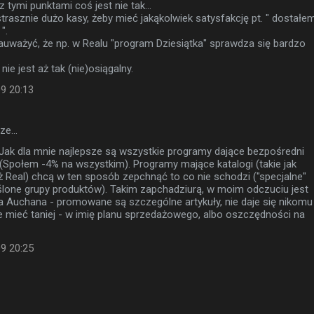
z tymi punktami coś jest nie tak...
rasznie dużo kasy, żeby mieć jakąkolwiek satysfakcję pt. " dostałe
".
auważyć, że np. w Realu "program Dziesiątka" sprawdza się bardzo
nie jest aż tak (nie)osiągalny.
09 20:13
sze…
k dla mnie najlepsze są wszystkie programy dające bezpośredni
 (Społem -4% na wszystkim). Programy mające katalogi (takie jak
eż Real) chcą w ten sposób zepchnąć to co nie schodzi ("specjalne"
ślone grupy produktów). Takim zapchadziurą, w moim odczuciu jest
a Auchana - promowane są szczególne artykuły, nie daje się nikomu
 mieć taniej - w imię planu sprzedażowego, albo oszczędności na
09 20:25