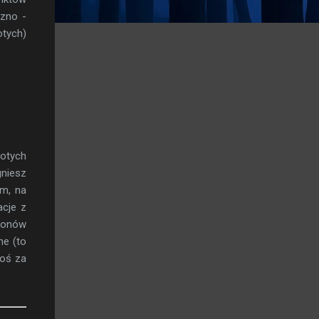
czno -
tych)
otych
gniesz
em, na
acje z
lionów
me (to
coś za