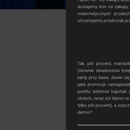
dostajemy bon na zakupy,
matematycznych przekszt
otrzymujemy przelicznik pr
Tak, pół procent, marniu
(słownie: dwadzieścia tysi
kartę przy kasie, dowie si
jakie promocje zareagował
punktu widzenia logistyki 
złotych, teraz ich klienci
tylko pół procent), a osz
darmo?