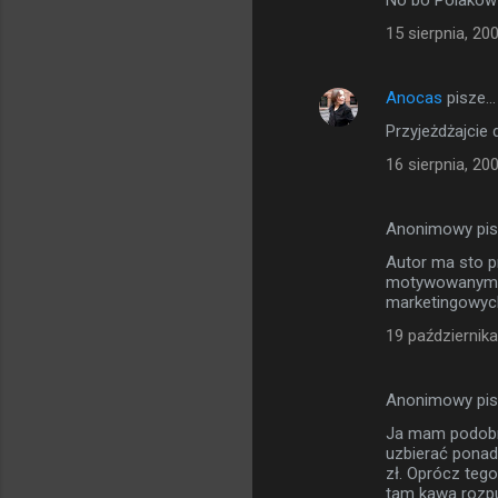
No bo Polaków
15 sierpnia, 20
Anocas
pisze…
Przyjeżdżajcie 
16 sierpnia, 20
Anonimowy pi
Autor ma sto p
motywowanym z
marketingowych 
19 października
Anonimowy pi
Ja mam podobne
uzbierać ponad
zł. Oprócz tego
tam kawa rozpu