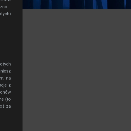
czno -
tych)
otych
gniesz
em, na
acje z
lionów
me (to
coś za