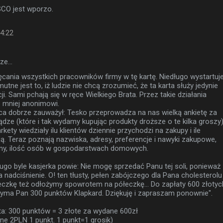
SCO jest wporzo.
14:22
sze…
ęcania wszystkich pracowników firmy w tę kartę. Niedługo wystartuj
mutne jest to, iż ludzie nie chcą zrozumieć, że ta karta służy jedynie
acji. Sami pchają się w ręce Wielkiego Brata. Przez takie działania
 mniej anonimowi.
 dobrze zauważył: Tesko przeprowadza na nas wielką ankietę za
dze (które i tak wydamy kupując produkty droższe o te kilka groszy)
ety wiedziały ilu klientów dziennie przychodzi na zakupy i ile
ą. Teraz poznają nazwiska, adresy, preferencje i nawyki zakupowe,
zny, ilość osób w gospodarstwach domowych.
ugo byle kasjerka powie: Nie mogę sprzedać Panu tej soli, ponieważ
a nadciśnienie. O! ten tłusty, pełen zabójczego dla Pana cholesterolu
deczkę też odłożymy spowrotem na półeczkę... Do zapłaty 600 złotyc
zyma Pan 300 punktów Klapkard. Dziękuję i zapraszam ponownie".
nta: 300 punktów = 3 złote za wydane 600zł
ne 2PLN 1 punkt. 1 punkt=1 grosik)