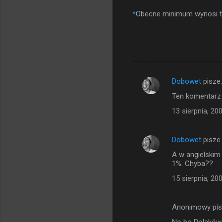
*
Obecne minimum wynosi tr
Dobowet
pisze
K
Ten komentarz 
o
13 sierpnia, 20
m
e
Dobowet
pisze
n
A w angielskim
t
1%. Chyba??
a
15 sierpnia, 20
r
z
Anonimowy pi
e