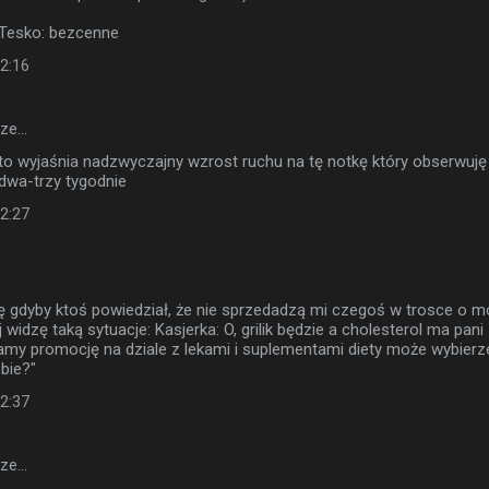
 Tesko: bezcenne
22:16
sze…
 wyjaśnia nadzwyczajny wzrost ruchu na tę notkę który obserwuję
 dwa-trzy tygodnie
22:27
ę gdyby ktoś powiedział, że nie sprzedadzą mi czegoś w trosce o m
 widzę taką sytuacje: Kasjerka: O, grilik będzie a cholesterol ma pani
amy promocję na dziale z lekami i suplementami diety może wybierz
ebie?"
22:37
sze…