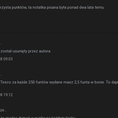
zysta punktów, ta notatka pisana była ponad dwa lata temu
…
został usunięty przez autora.
08 09:03
…
 Tesco za każde 250 funtów wydane masz 2,5 funta w bonie. To daj
08 19:12
sze…