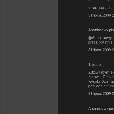
Informacje dla
31 lipca, 2009 
Anonimowy pi
@Anonimowy: to
przez ostatnie
31 lipca, 2009 
T. pisze…
Zdziwiłabym si
zdrowie. Raczej
wysoki. Dziś m
pani coś dla si
31 lipca, 2009 
Anonimowy pi