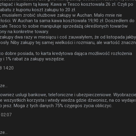
 złapać i kupiłem tą kawę. Kawa w Tesco kosztowała 26 zł. Czyli po
rabatu z kuponu koszt zakupu to 20 zł.
, musiałem zrobić służbowe zakupy w Auchan. Mało mnie nie
złości. W Auchan ta sama kawa kosztowała 19,90 zł. Doszedłem do
 całe Tesco to sobie manipuluje sprzedażą określonych towarów
ony na konkretne towary.
zakupy dwa razy w miesiącu i coś zauwałyłem, że od listopada jakby
osły. Niby zakupy tej samej wielkości i rozmiaru, ale wartość znaczn
o dobre posiada, to karta kredytowa dająca możliwość rozłożenia
y i 1% rabat za zakupy wszędzie.
8 14:20
sze…
rowniez uslugi bankowe, telefoniczne i ubezpieczeniowe. Wyobrazci
ze wszystkich korzysta i wtedy wiedza gdzie dzwonisz, na co wydaje
o jesz. Moga z tych danych 75% czyjegos zycia obliczyc.
 02:07
sze…