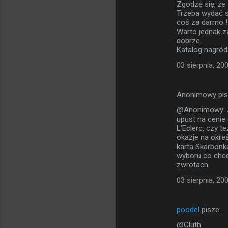
Zgodzę się, że 
Trzeba wydać st
coś za darmo ! 
Warto jednak z
dobrze.
Katalog nagród 
03 sierpnia, 20
Anonimowy pi
@Anonimowy: Ja
upust na cenie
L'Eclerc, czy t
okazje na okre
karta Skarbonk
wyboru co chce
zwrotach.
03 sierpnia, 20
poodel
pisze…
@Gluth