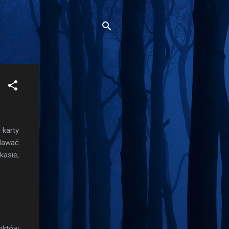
karty
dawać
kasie,
unktów