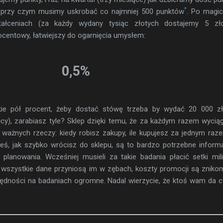
*
 przy czym musimy uskrobać co najmniej 500 punktów
. Po magi
ałceniach (za każdy wydany tysiąc złotych dostajemy 5 zło
ocentowy, łatwiejszy do ogarnięcia umysłem:
0,5%
tkie pół procent, żeby dostać stówę trzeba by wydać 20 000 zł
ęcy), zarabiasz tyle? Sklep dzięki temu, że za każdym razem wycią
ę ważnych rzeczy: kiedy robisz zakupy, ile kupujesz za jednym raz
eś, jak szybko wrócisz do sklepu, są to bardzo potrzebne inform
i planowania. Wcześniej musieli za takie badania płacić setki mi
 te wszystkie dane przyniosą im w zębach, koszty promocji są zniko
czędności na badaniach ogromne. Nadal wierzycie, że ktoś wam da 