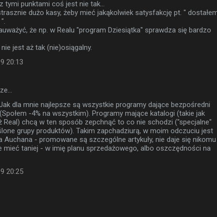
z tymi punktami coś jest nie tak...
rasznie dużo kasy, żeby mieć jakąkolwiek satysfakcję pt. " dostałe
".
auważyć, że np. w Realu "program Dziesiątka" sprawdza się bardzo
nie jest aż tak (nie)osiągalny.
09 20:13
sze…
k dla mnie najlepsze są wszystkie programy dające bezpośredni
 (Społem -4% na wszystkim). Programy mające katalogi (takie jak
eż Real) chcą w ten sposób zepchnąć to co nie schodzi ("specjalne"
ślone grupy produktów). Takim zapchadziurą, w moim odczuciu jest
a Auchana - promowane są szczególne artykuły, nie daje się nikomu
 mieć taniej - w imię planu sprzedażowego, albo oszczędności na
09 20:25