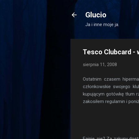
Glucio
Ja i inne moje ja.
Tesco Clubcard - 
sierpnia 11, 2008
Ostatnim czasem hipermar
członkowskie swojego klu
kupującym gotówkę tłum rzu
zakosiłem regulamin i poni
Fajnie, nie? Za zakupy dost