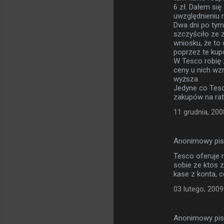
6 zł. Dałem się
uwzględnieniu 
Dwa dni po tym
szczyściło ze 
wniosku, że to
poprzez te kup
W Tesco robię 
ceny u nich wzr
wyższa.
Jedyne co Tesc
zakupów na rat
11 grudnia, 200
Anonimowy pi
Tesco oferuje 
sobie ze ktos 
kase z konta, c
03 lutego, 2009
Anonimowy pi