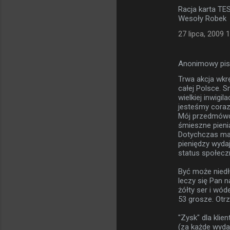
Racja karta TE
Wesoły Robek
27 lipca, 2009 
Anonimowy pi
Trwa akcja wkr
całej Polsce. S
wielkiej inwigil
jesteśmy coraz
Mój przedmówca
śmieszne pienią
Dotychczas mark
pieniędzy wydaj
status społec
Być może niedł
leczy się Pan n
żółty ser i wó
53 grosze. Otr
"Zysk" dla klie
(za każde wyda