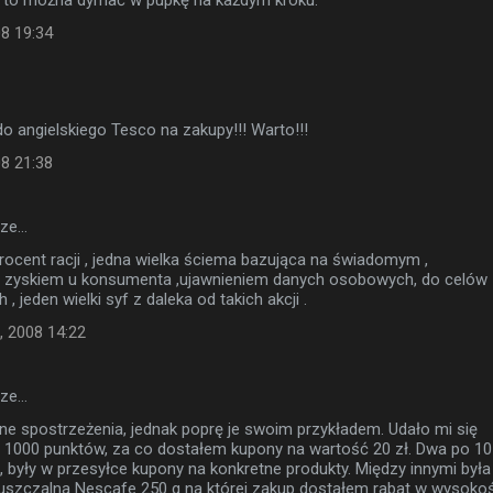
 to można dymać w pupkę na każdym kroku.
08 19:34
do angielskiego Tesco na zakupy!!! Warto!!!
08 21:38
sze…
rocent racji , jedna wielka ściema bazująca na świadomym ,
yskiem u konsumenta ,ujawnieniem danych osobowych, do celów
, jeden wielki syf z daleka od takich akcji .
, 2008 14:22
sze…
 spostrzeżenia, jednak poprę je swoim przykładem. Udało mi się
 1000 punktów, za co dostałem kupony na wartość 20 zł. Dwa po 10
, były w przesyłce kupony na konkretne produkty. Między innymi była
szczalna Nescafe 250 g na której zakup dostałem rabat w wysokoś