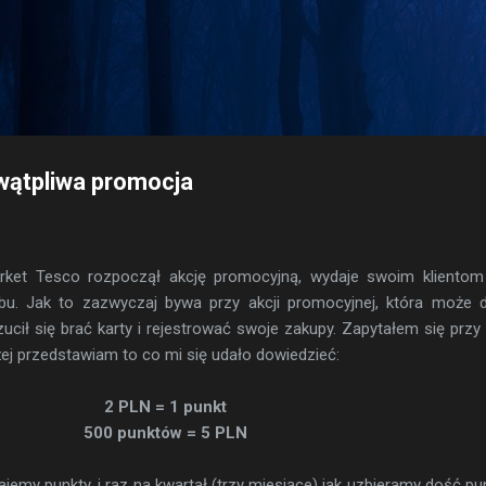
Przejdź do głównej zawartości
wątpliwa promocja
ket Tesco rozpoczął akcję promocyjną, wydaje swoim klientom 
bu. Jak to zazwyczaj bywa przy akcji promocyjnej, która może 
cił się brać karty i rejestrować swoje zakupy. Zapytałem się przy 
żej przedstawiam to co mi się udało dowiedzieć:
2 PLN = 1 punkt
500 punktów = 5 PLN
ajemy punkty, i raz na kwartał (trzy miesiące) jak uzbieramy dość p