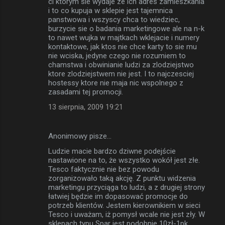
ci ktorym sie wydaje ze ich adres zamieszkania
i to co kupuja w sklepie jest tajemnica
panstwowa i wszyscy chca to wiedziec,
burzycie sie o badania marketingowe ale na n-k
to nawet wujka w majtkach wklejacie i numery
kontaktowe, jak ktos nie chce karty to sie mu
nie wciska, jedyne czego nie rozumiem to
chamstwa i obwinianie ludzi za zlodziejstwo
ktore zlodziejstwem nie jest. I to najczesciej
hostessy ktore nie maja nic wspolnego z
zasadami tej promocji.
13 sierpnia, 2009 19:21
Anonimowy pisze…
Ludzie macie bardzo dziwne podejście
nastawione na to, że wszystko wokół jest złe.
Tesco faktycznie nie bez powodu
zorganizowało taką akcję. Z punktu widzenia
marketingu przyciąga to ludzi, a z drugiej strony
łatwiej będzie im dopasować promocje do
potrzeb klientów. Jestem kierownikiem w sieci
Tesco i uważam, iż pomysł wcale nie jest zły. W
sklepach typu Spar jest podobnie 10zł-1pk.