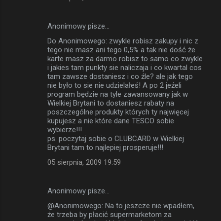
Anonimowy pisze…
Do Anonimowego: zwykle robisz zakupy i nic z
tego nie masz ani tego 0,5% a tak nie dość że
karte masz za darmo robisz to samo co zwykle
i jakies tam punkty sie naliczaja i co kwartal cos
tam zawsze dostaniesz i co źle? ale jak tego
nie było to sie nie udzielałeś! A po 2 jeźeli
program będzie na tyle zawansowany jak w
Wielkiej Brytani to dostaniesz rabaty na
poszczególne produkty których ty najwięcej
kupujesz a nie które dane TESCO sobie
wybierze!!!
ps. poczytaj sobie o CLUBCARD w Wielkiej
Brytani tam to najlepiej prosperuje!!!
05 sierpnia, 2009 19:59
Anonimowy pisze…
@Anonimowego: Na to jeszcze nie wpadłem,
że trzeba by płacić supermarketom za