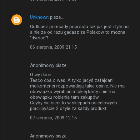
Unknown
pisze…
Gutk bez przesady poprostu tak juz jest i tyle no
a nie ze od razu gadasz ze Polakow to mozna
''dymac''!
06 sierpnia, 2009 21:15
Anonimowy pisze…
O wy durni.
Tesco dba o was. A tylko jacyś zafajdani
malkontenci rozpowiadają takie opinie. Nie ma
obowiązku wyrabiania takiej karty i nie ma
obowiązku robienia tam zakupów.
Gdyby nie sieci to w sklepach osiedlowych
płacilibyście 2 x tyle za każdy produkt.
07 sierpnia, 2009 12:15
Anonimowy pisze…