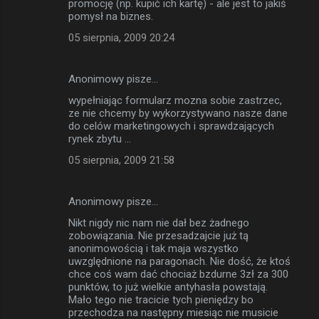
promocję (np. kupić ich kartę) - ale jest to jakiś
pomysł na biznes.
05 sierpnia, 2009 20:24
Anonimowy pisze…
wypełniając formularz mozna sobie zastrzec,
ze nie chcemy by wykorzystywano nasze dane
do celów marketingowych i sprawdzających
rynek zbytu ...
05 sierpnia, 2009 21:58
Anonimowy pisze…
Nikt nigdy nic nam nie dał bez żadnego
zobowiązania. Nie przesadzajcie już tą
anonimowością i tak maja wszystko
uwzględnione na paragonach. Nie dość, że ktoś
chce coś wam dać chociaż bzdurne 3zł za 300
punktów, to już wielkie antyhasła powstają.
Mało tego nie tracicie tych pieniędzy bo
przechodza na następny miesiąc nie musicie