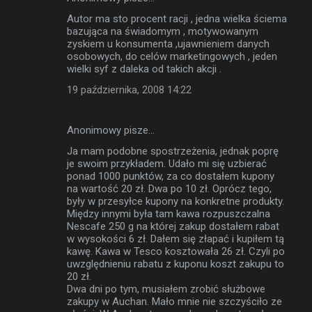
Autor ma sto procent racji , jedna wielka ściema
bazująca na świadomym , motywowanym
zyskiem u konsumenta ,ujawnieniem danych
osobowych, do celów marketingowych , jeden
wielki syf z daleka od takich akcji .
19 października, 2008 14:22
Anonimowy pisze…
Ja mam podobne spostrzeżenia, jednak poprę
je swoim przykładem. Udało mi się uzbierać
ponad 1000 punktów, za co dostałem kupony
na wartość 20 zł. Dwa po 10 zł. Oprócz tego,
były w przesyłce kupony na konkretne produkty.
Między innymi była tam kawa rozpuszczalna
Nescafe 250 g na której zakup dostałem rabat
w wysokości 6 zł. Dałem się złapać i kupiłem tą
kawę. Kawa w Tesco kosztowała 26 zł. Czyli po
uwzględnieniu rabatu z kuponu koszt zakupu to
20 zł.
Dwa dni po tym, musiałem zrobić służbowe
zakupy w Auchan. Mało mnie nie szczyściło ze