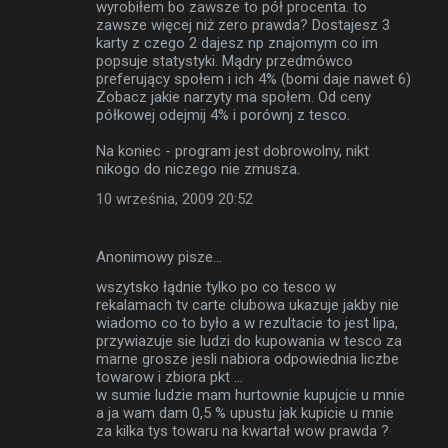
wyrobiłem bo zawsze to pół procenta. to
zawsze więcej niż zero prawda? Dostajesz 3
karty z czego 2 dajesz np znajomym co im
popsuje statystyki. Mądry przedmówco
preferujący społem i ich 4% (bomi daje nawet 6)
Zobacz jakie narzyty ma społem. Od ceny
półkowej odejmij 4% i porównj z tesco.
Na koniec - program jest dobrowolny, nikt
nikogo do niczego nie zmusza.
10 września, 2009 20:52
Anonimowy pisze…
wszytsko łądnie tylko po co tesco w
rekalamach tv carte clubowa ukazuje jakby nie
wiadomo co to było a w rezultacie to jest lipa,
przywiazuje sie ludzi do kupowania w tesco za
marne grosze jesli nabiora odpowiednia liczbe
towarow i zbiora pkt ...
w sumie ludzie mam hurtownie kupujcie u mnie
a ja wam dam 0,5 % upustu jak kupicie u mnie
za kilka tys towaru na kwartał wow prawda ?