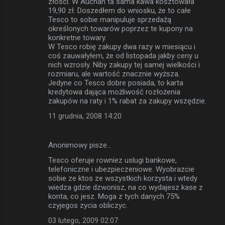
złości. W Auchan ta sama kawa kosztowała
19,90 zł. Doszedłem do wniosku, że to całe
Tesco to sobie manipuluje sprzedażą
określonych towarów poprzez te kupony na
konkretne towary.
W Tesco robię zakupy dwa razy w miesiącu i
coś zauwałyłem, że od listopada jakby ceny u
nich wzrosły. Niby zakupy tej samej wielkości i
rozmiaru, ale wartość znacznie wyższa.
Jedyne co Tesco dobre posiada, to karta
kredytowa dająca możliwość rozłożenia
zakupów na raty i 1% rabat za zakupy wszędzie.
11 grudnia, 2008 14:20
Anonimowy pisze…
Tesco oferuje rowniez uslugi bankowe,
telefoniczne i ubezpieczeniowe. Wyobrazcie
sobie ze ktos ze wszystkich korzysta i wtedy
wiedza gdzie dzwonisz, na co wydajesz kase z
konta, co jesz. Moga z tych danych 75%
czyjegos zycia obliczyc.
03 lutego, 2009 02:07