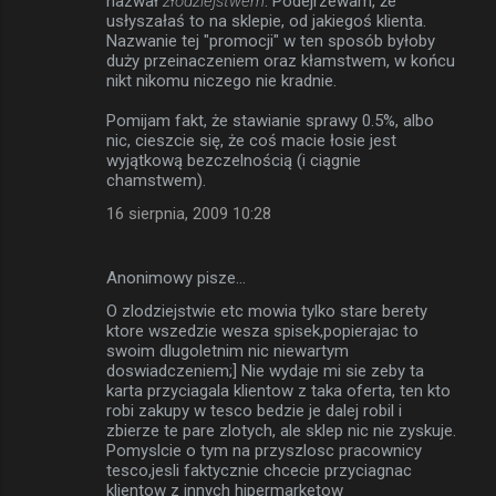
nazwał
złodziejstwem
. Podejrzewam, że
usłyszałaś to na sklepie, od jakiegoś klienta.
Nazwanie tej "promocji" w ten sposób byłoby
duży przeinaczeniem oraz kłamstwem, w końcu
nikt nikomu niczego nie kradnie.
Pomijam fakt, że stawianie sprawy 0.5%, albo
nic, cieszcie się, że coś macie łosie jest
wyjątkową bezczelnością (i ciągnie
chamstwem).
16 sierpnia, 2009 10:28
Anonimowy pisze…
O zlodziejstwie etc mowia tylko stare berety
ktore wszedzie wesza spisek,popierajac to
swoim dlugoletnim nic niewartym
doswiadczeniem;] Nie wydaje mi sie zeby ta
karta przyciagala klientow z taka oferta, ten kto
robi zakupy w tesco bedzie je dalej robil i
zbierze te pare zlotych, ale sklep nic nie zyskuje.
Pomyslcie o tym na przyszlosc pracownicy
tesco,jesli faktycznie chcecie przyciagnac
klientow z innych hipermarketow