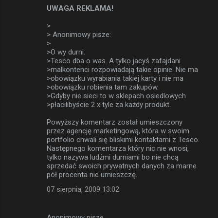
UWAGA REKLAMA!
>
> Anonimowy pisze:
>
>O wy durni.
>Tesco dba o was. A tylko jacyś zafajdani
>malkontenci rozpowiadają takie opinie. Nie ma
>obowiązku wyrabiania takiej karty i nie ma
>obowiązku robienia tam zakupów.
>Gdyby nie sieci to w sklepach osiedlowych
>płacilibyście 2 x tyle za każdy produkt.
Powyższy komentarz został umieszczony
przez agencję marketingową, która w swoim
portfolio chwali się bliskimi kontaktami z Tesco.
Następnego komentarza który nic nie wnosi,
tylko nazywa ludźmi durniami bo nie chcą
sprzedać swoich prywatnych danych za marne
pół procenta nie umieszczę.
07 sierpnia, 2009 13:02
Anonimowy pisze…