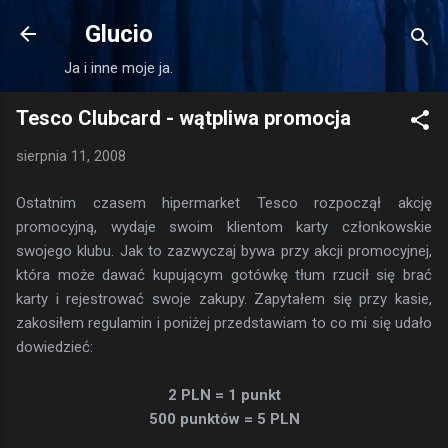
Przejdź do głównej zawartości
Glucio
Ja i inne moje ja.
Tesco Clubcard - wątpliwa promocja
sierpnia 11, 2008
Ostatnim czasem hipermarket Tesco rozpoczął akcję
promocyjną, wydaje swoim klientom karty członkowskie
swojego klubu. Jak to zazwyczaj bywa przy akcji promocyjnej,
która może dawać kupującym gotówkę tłum rzucił się brać
karty i rejestrować swoje zakupy. Zapytałem się przy kasie,
zakosiłem regulamin i poniżej przedstawiam to co mi się udało
dowiedzieć:
2 PLN = 1 punkt
500 punktów = 5 PLN