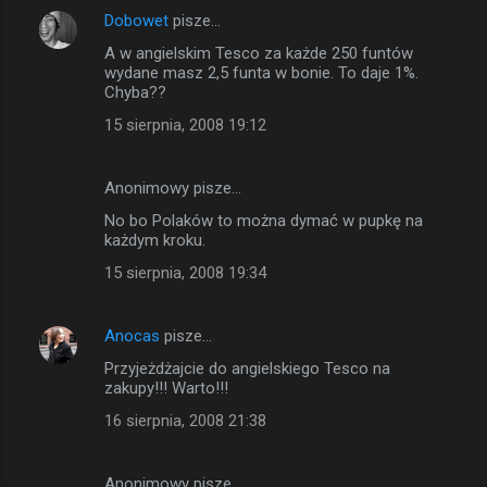
Dobowet
pisze…
n
A w angielskim Tesco za każde 250 funtów
t
wydane masz 2,5 funta w bonie. To daje 1%.
a
Chyba??
r
15 sierpnia, 2008 19:12
z
e
Anonimowy pisze…
No bo Polaków to można dymać w pupkę na
każdym kroku.
15 sierpnia, 2008 19:34
Anocas
pisze…
Przyjeżdżajcie do angielskiego Tesco na
zakupy!!! Warto!!!
16 sierpnia, 2008 21:38
Anonimowy pisze…