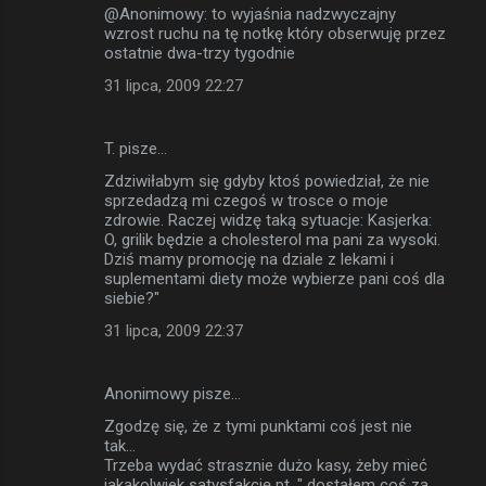
@Anonimowy: to wyjaśnia nadzwyczajny
wzrost ruchu na tę notkę który obserwuję przez
ostatnie dwa-trzy tygodnie
31 lipca, 2009 22:27
T. pisze…
Zdziwiłabym się gdyby ktoś powiedział, że nie
sprzedadzą mi czegoś w trosce o moje
zdrowie. Raczej widzę taką sytuacje: Kasjerka:
O, grilik będzie a cholesterol ma pani za wysoki.
Dziś mamy promocję na dziale z lekami i
suplementami diety może wybierze pani coś dla
siebie?"
31 lipca, 2009 22:37
Anonimowy pisze…
Zgodzę się, że z tymi punktami coś jest nie
tak...
Trzeba wydać strasznie dużo kasy, żeby mieć
jakąkolwiek satysfakcję pt. " dostałem coś za