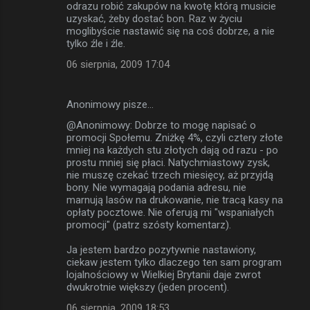
odrazu robić zakupów na kwotę którą musicie
uzyskać, żeby dostać bon. Raz w życiu
moglibyście nastawić się na coś dobrze, a nie
tylko źle i źle.
06 sierpnia, 2009 17:04
Anonimowy pisze…
@Anonimowy: Dobrze to mogę napisać o
promocji Społemu. Zniżkę 4%, czyli cztery złote
mniej na każdych stu złotych dają od razu - po
prostu mniej się płaci. Natychmiastowy zysk,
nie muszę czekać trzech miesięcy, aż przyjdą
bony. Nie wymagają podania adresu, nie
marnują lasów na drukowanie, nie tracą kasy na
opłaty pocztowe. Nie oferują mi "wspaniałych
promocji" (patrz szósty komentarz).
Ja jestem bardzo pozytywnie nastawiony,
ciekaw jestem tylko dlaczego ten sam program
lojalnościowy w Wielkiej Brytanii daje zwrot
dwukrotnie większy (jeden procent).
06 sierpnia, 2009 18:53