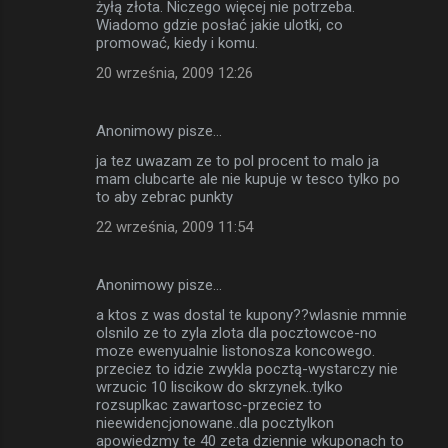
żyłą złota. Niczego więcej nie potrzeba.
Wiadomo gdzie posłać jakie ulotki, co
promować, kiedy i komu.
20 września, 2009 12:26
Anonimowy pisze…
ja tez uwazam ze to pol procent to malo ja
mam clubcarte ale nie kupuje w tesco tylko po
to aby zebrac punkty
22 września, 2009 11:54
Anonimowy pisze…
a ktos z was dostal te kupony??wlasnie mmnie
olsnilo ze to zyla zlota dla pocztowcoe-no
moze ewenyualnie listonosza koncowego.
przeciez to idzie zwykla pocztą-wystarczy nie
wrzucic 10 liscikow do skrzynek..tylko
rozsuplkac zawartosc-przeciez to
nieewidencjonowane..dla pocztylkon
apowiedzmy te 40 zeta dziennie wkuponach to