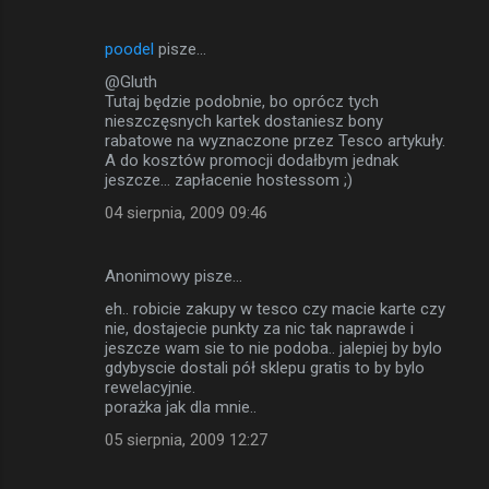
poodel
pisze…
@Gluth
Tutaj będzie podobnie, bo oprócz tych
nieszczęsnych kartek dostaniesz bony
rabatowe na wyznaczone przez Tesco artykuły.
A do kosztów promocji dodałbym jednak
jeszcze... zapłacenie hostessom ;)
04 sierpnia, 2009 09:46
Anonimowy pisze…
eh.. robicie zakupy w tesco czy macie karte czy
nie, dostajecie punkty za nic tak naprawde i
jeszcze wam sie to nie podoba.. jalepiej by bylo
gdybyscie dostali pół sklepu gratis to by bylo
rewelacyjnie.
porażka jak dla mnie..
05 sierpnia, 2009 12:27