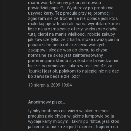
marnowac tak cenny jak przedmowca
powiedzial papier?;] Wystarczy po prostu nie
uzywac karty. Tez pracuje przy tej promocji i
zgadzam sie ze troche sie nie oplaca jesli ktos
malo kupuje w tesco ale sama wyrobilam karte i
licze na urozmaicenie oferty. wiekszosc chyba
tutaj cierpi na manie wielkosci, robicie zakupy
jak zawsze tylko ze z karta, moze uwazajcie na
paparazii bo beda robic zdjecia waszych
zakupow i sledzic was do domu to chyba
normalne ze sklep jest zainteresowany
preferencjami klienta a znikad sie ta wiedza nie
bierze. no smieszne. jakos w real jest 4zl za
1punkt i jest ok. polakom to najlepiej nic nie dac
bo zawsze bedzie zle. pzdr
13 sierpnia, 2009 19:04
Anonimowy pisze…
ty niby hostesso nie wiem w jakim miescie
pracujesz ale chyba w jakims lumpowie bo ja
wydaje karty mlodym i takim po 40tce, jesli ktos
ja bierze to nie zn ze jest frajerem, frajerem sa