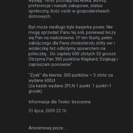
wydają. Teraz poznają nazwiska, adresy,
preferencje i nawyki zakupowe, status
społeczny, ilość osób w gospodarstwach
domowych.
Być może niedługo byle kasjerka powie: Nie
mogę sprzedać Panu tej soli, ponieważ leczy
się Pan na nadciśnienie. O! ten tłusty, pełen
zabójczego dla Pana cholesterolu żółty ser i
wódeczkę też odłożymy spowrotem na
półeczkę... Do zapłaty 600 złotych 53 grosze.
Otrzyma Pan 300 punktów Klapkard. Dziękuję i
zapraszam ponownie".
"Zysk" dla klienta: 300 punktów = 3 złote za
wydane 600zł
(za każde wydane 2PLN 1 punkt. 1 punkt=1
grosik)
Informacje dla Tesko: bezcenne
31 lipca, 2009 22:16
Anonimowy pisze…