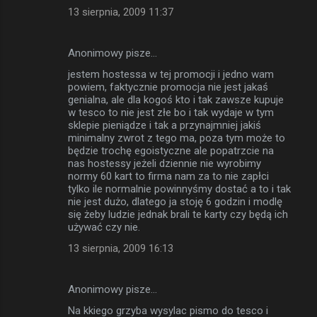
13 sierpnia, 2009 11:37
Anonimowy pisze…
jestem hostessa w tej promocji i jedno wam
powiem, faktycznie promocja nie jest jakaś
genialna, ale dla kogoś kto i tak zawsze kupuje
w tesco to nie jest złe bo i tak wydaje w tym
sklepie pieniądze i tak a przynajmniej jakiś
minimalny zwrot z tego ma, poza tym może to
będzie trochę egoistyczne ale popatrzcie na
nas hostessy jeżeli dziennie nie wyrobimy
normy 60 kart to firma nam za to nie zapłci
tylko ile normalnie powinnyśmy dostać a to i tak
nie jest dużo, dlatego ja stoję 6 godzin i modlę
się żeby ludzie jednak brali te karty czy będą ich
używać czy nie.
13 sierpnia, 2009 16:13
Anonimowy pisze…
Na kkiego grzyba wysylac pismo do tesco i