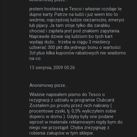
jestem hostessą w Tesco i własnie rozdaje te
dupne karty. Patrze na ludzi i już wiem kto to
weźmie, najczęściej ludzie niezamożni, emeryci
lub pijacy. Ja tam stoje tylko dla zarabku
chociaż i zapłata jest pod znakiem zapytania.
Naprawde dziwie się ludziom bo tych kart
wydaję dużo... trzeba w ciągu 3 mieśiecy
uzbierać 300 pkt dla jednego bonu o wartości
3zł plus kilka kuponów rabatowych nie wiadomo
na co
13 sierpnia, 2009 00:26
Anonimowy pisze…
Wlaśnie napisałem pismo do Tesco o
rezygnacji z udziału w programie Clubcard.
Zostałem po prostu przez nich nabrany (
procentowe zyski, tj. 0,5% wyliczyłem sobie
dopiero w domu ). Gdyby były one podane
wprost w materiale reklamowym nigdy bym do
niego nie przystąpił. Chyba zrezygnuję z
robienia zakupów w tym sklepie.