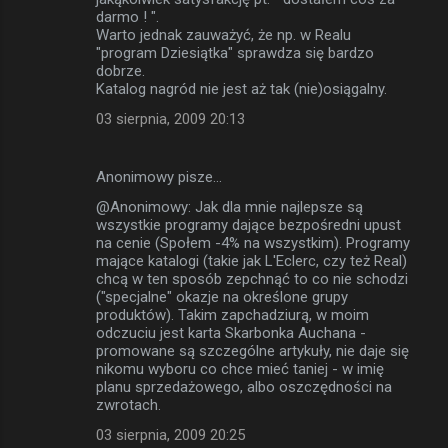
darmo ! ".
Warto jednak zauważyć, że np. w Realu
"program Dziesiątka" sprawdza się bardzo
dobrze.
Katalog nagród nie jest aż tak (nie)osiągalny.
03 sierpnia, 2009 20:13
Anonimowy pisze…
@Anonimowy: Jak dla mnie najlepsze są
wszystkie programy dające bezpośredni upust
na cenie (Społem -4% na wszystkim). Programy
mające katalogi (takie jak L'Eclerc, czy też Real)
chcą w ten sposób zepchnąć to co nie schodzi
("specjalne" okazje na określone grupy
produktów). Takim zapchadziurą, w moim
odczuciu jest karta Skarbonka Auchana -
promowane są szczególne artykuły, nie daje się
nikomu wyboru co chce mieć taniej - w imię
planu sprzedażowego, albo oszczędności na
zwrotach.
03 sierpnia, 2009 20:25