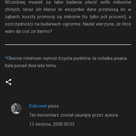
Wcześniej musieli za takie badania płacić setki milionów
złotych, teraz ich klienci te wszystkie dane przyniosą im w
zębach, koszty promocji są znikome (to tylko pół procent), a
oszczędności na badaniach ogromne. Nadal wierzycie, że ktoś
wam da coś za darmo?
*
Obecne minimum wynosi trzysta punktów, ta notatka pisana
była ponad dwa lata temu
Dobowet
pisze…
K
Ten komentarz został usunięty przez autora.
o
13 sierpnia, 2008 09:03
m
e