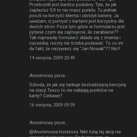
Przelicznik jest bardzo podobny. Tyle, że jak
zapłacisz 9,9 to nie masz punktu. Tu jednak
poszli na korzyść klienta i obniżyli barierę. Ja
uważam, iż pomysł z kartami jest korzystny dla
dwóch stron. Poza tym gdzie w formularzu jest
pytanie czym się zajmujecie, ile zarabiacie??
Tak naprawdę formularz sklada się z imienia i
nazwiska, reszty nie trzeba podawać. To co im
da fakt, że nazywasz się "Jan Nowak"?? Nic!!
14 sierpnia, 2009 20:49
Anonimowy pisze…
Szkoda, że jak się tankuje beznadziejną benzynę
na stacji Tesco to nie nabijają punktów na
kartę? Ciekawe?
16 sierpnia, 2009 09:59
Anonimowy pisze…
@Anonimowa hostessa: Nikt tutaj tej akcji nie