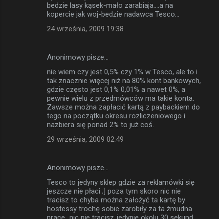
bedzie lasy kąsek-mało zarabiaja....a na
kopercie jak woj-bedzie nadawca Tesco...
24 września, 2009 19:38
Anonimowy pisze…
nie wiem czy jest 0,5% czy 1% w Tesco, ale to i
tak znacznie więcej niż na 80% kont bankowych,
gdzie często jest 0,1% 0,01% a nawet 0%, a
pewnie wielu z przedmówców ma takie konta.
Zawsze można zapłacić kartą z paybackiem do
tego na początku okresu rozliczeniowego i
nazbiera się ponad 2% to już coś.
29 września, 2009 02:49
Anonimowy pisze…
Tesco to jedyny sklep gdzie za reklamówki się
jeszcze nie płaci ;] poza tym skoro nic nie
tracisz to chyba można założyć ta kartę by
hostessy trochę sobie zarobiły za ta żmudna
prace...nic nie tracisz..jedynie okolu 30 sekund