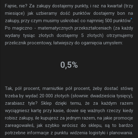
Fajnie, nie? Za zakupy dostajemy punkty, i raz na kwartał (trzy
miesiące) jak uzbieramy dość punktów dostajemy bon na
*
zakupy, przy czym musimy uskrobać co najmniej 500 punktów
.
Po magiczno - matematycznych przekształceniach (za każdy
wydany tysiąc złotych dostajemy 5 złotych) otrzymujemy
przelicznik procentowy, łatwiejszy do ogarnięcia umysłem:
0,5%
Tak, pół procent, marniutkie pół procent, żeby dostać stówę
trzeba by wydać 20 000 złotych (słownie: dwadzieścia tysięcy),
zarabiasz tyle? Sklep dzięki temu, że za każdym razem
wyciągniesz kartę przy kasie, dowie się ważnych rzeczy: kiedy
robisz zakupy, ile kupujesz za jednym razem, na jakie promocje
zareagowałeś, jak szybko wrócisz do sklepu, są to bardzo
potrzebne informacje z punktu widzenia logistyki i planowania.