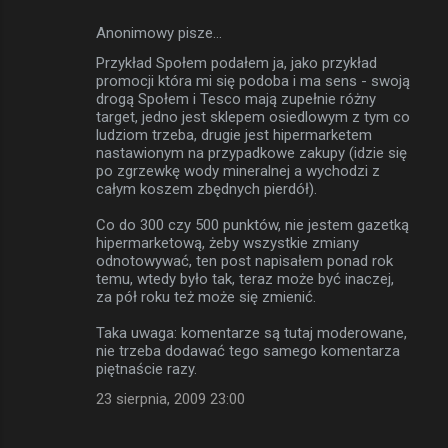
Anonimowy pisze…
Przykład Społem podałem ja, jako przykład
promocji która mi się podoba i ma sens - swoją
drogą Społem i Tesco mają zupełnie różny
target, jedno jest sklepem osiedlowym z tym co
ludziom trzeba, drugie jest hipermarketem
nastawionym na przypadkowe zakupy (idzie się
po zgrzewkę wody mineralnej a wychodzi z
całym koszem zbędnych pierdół).
Co do 300 czy 500 punktów, nie jestem gazetką
hipermarketową, żeby wszystkie zmiany
odnotowywać, ten post napisałem ponad rok
temu, wtedy było tak, teraz może być inaczej,
za pół roku też może się zmienić.
Taka uwaga: komentarze są tutaj moderowane,
nie trzeba dodawać tego samego komentarza
piętnaście razy.
23 sierpnia, 2009 23:00