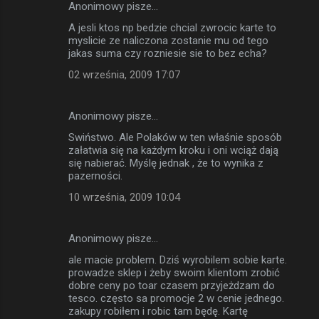
Anonimowy pisze…
A jesli ktos np bedzie chcial zwrocic karte to
myslicie ze naliczona zostanie mu od tego
jakas suma czy rozniesie sie to bez echa?
02 września, 2009 17:07
Anonimowy pisze…
Swiństwo. Ale Polaków w ten właśnie sposób
załatwia się na każdym kroku i oni wciąż dają
się nabierać. Myślę jednak , że to wynika z
pazerności.
10 września, 2009 10:04
Anonimowy pisze…
ale macie problem. Dziś wyrobilem sobie karte.
prowadze sklep i żeby swoim klientom zrobić
dobre ceny po toar czasem przyjeżdzam do
tesco. często sa promocje 2 w cenie jednego.
zakupy robiłem i robic tam będę. Kartę