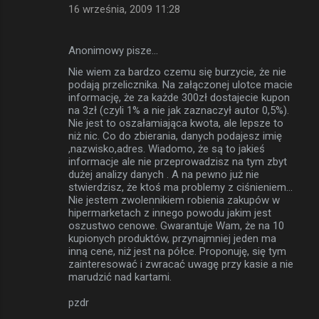
16 września, 2009 11:28
Anonimowy pisze…
Nie wiem za bardzo czemu się burzycie, że nie
podają przelicznika. Na załączonej ulotce macie
informację, że za każde 300zł dostajecie kupon
na 3zł (czyli 1% a nie jak zaznaczył autor 0,5%).
Nie jest to oszałamiająca kwota, ale lepsze to
niż nic. Co do zbierania, danych podajesz imię
,nazwisko,adres. Wiadomo, że są to jakieś
informacje ale nie przeprowadzisz na tym zbyt
dużej analizy danych . A na pewno już nie
stwierdzisz, że ktoś ma problemy z ciśnieniem...
Nie jestem zwolennikiem robienia zakupów w
hipermarketach z innego powodu jakim jest
oszustwo cenowe. Gwarantuje Wam, że na 10
kupionych produktów, przynajmniej jeden ma
inną cene, niż jest na półce. Proponuję, się tym
zainteresować i zwracać uwagę przy kasie a nie
marudzić nad kartami.
pzdr