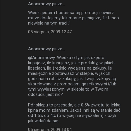
Anonimowy pisze…
Wiesz, jestem hostessa tej promocji i uwierz
mi, że dostajemy tak marne pieniądze, że tesco
niewiele na tym traci ;]
05 sierpnia, 2009 12:47
Anonimowy pisze…
@Anonimowy: Wiedza o tym jak często
kupujesz, ile kupujesz, jakie produkty, w jakich
ilościach, ile średnio wydajesz na zakupy, ile
miesięcznie zostawiasz w sklepie, w jakich
godzinach robisz zakupy, jak Twoje zakupy są
skorelowane z promocjami gazetkowymi i/lub
tymi wywieszonymi w sklepie to w Twoim
odczuciu jest nic?
Pół sklepu to przesada, ale 0.5% zwrotu to lekka
kpina moim zdaniem. Jakoś inni są w stanie dać
od 1.5% do 4% (o więcej nie słyszałem) - czyli
jak widać da się.
05 sierpnia, 2009 13:04