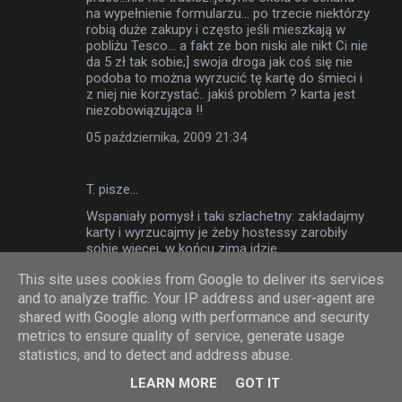
na wypełnienie formularzu... po trzecie niektórzy
robią duże zakupy i często jeśli mieszkają w
pobliżu Tesco... a fakt ze bon niski ale nikt Ci nie
da 5 zł tak sobie;] swoja droga jak coś się nie
podoba to można wyrzucić tę kartę do śmieci i
z niej nie korzystać.. jakiś problem ? karta jest
niezobowiązująca !!
05 października, 2009 21:34
T. pisze…
Wspaniały pomysł i taki szlachetny: zakładajmy
karty i wyrzucajmy je żeby hostessy zarobiły
sobie więcej, w końcu zima idzie.
06 października, 2009 16:37
This site uses cookies from Google to deliver its services
and to analyze traffic. Your IP address and user-agent are
shared with Google along with performance and security
Anonimowy pisze…
metrics to ensure quality of service, generate usage
Ja wyrobiłem sobie Clubkartę właśnie po
statistics, and to detect and address abuse.
doświadczeniach z angielskicm Tesco gdzie
LEARN MORE
GOT IT
faktycznie przelicznik był 1% poza tym było