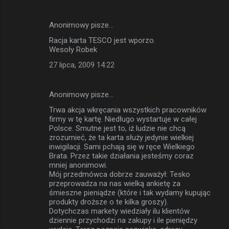
Anonimowy pisze…
Racja karta TESCO jest wporzo.
Wesoły Robek
27 lipca, 2009 14:22
Anonimowy pisze…
Trwa akcja wkręcania wszystkich pracowników
firmy w tę kartę. Niedługo wystartuje w całej
Polsce. Smutne jest to, iż ludzie nie chcą
zrozumieć, że ta karta służy jedynie wielkiej
inwigilacji. Sami pchają się w ręce Wielkiego
Brata. Przez takie działania jesteśmy coraz
mniej anonimowi.
Mój przedmówca dobrze zauważył: Tesko
przeprowadza na nas wielką ankietę za
śmieszne pieniądze (które i tak wydamy kupując
produkty droższe o te kilka groszy).
Dotychczas markety wiedziały ilu klientów
dziennie przychodzi na zakupy i ile pieniędzy