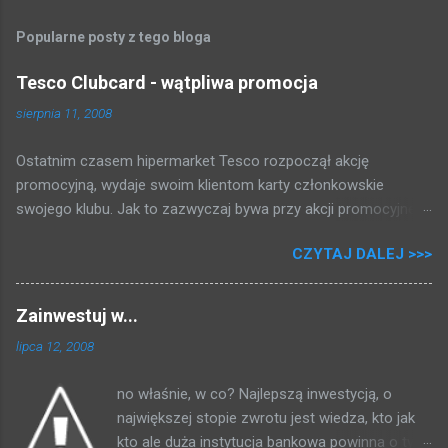
Popularne posty z tego bloga
Tesco Clubcard - wątpliwa promocja
sierpnia 11, 2008
Ostatnim czasem hipermarket Tesco rozpoczął akcję
promocyjną, wydaje swoim klientom karty członkowskie
swojego klubu. Jak to zazwyczaj bywa przy akcji promocyjnej,
która może dawać kupującym gotówkę tłum rzucił się brać
CZYTAJ DALEJ >>>
karty i rejestrować swoje zakupy. Zapytałem się przy kasie,
zakosiłem regulamin i poniżej przedstawiam to co mi się udało
dowiedzieć: 2 PLN = 1 punkt 500 punktów = 5 PLN Fajnie, nie?
Zainwestuj w...
Za zakupy dostajemy punkty, i raz na kwartał (trzy miesiące)
lipca 12, 2008
jak uzbieramy dość punktów dostajemy bon na zakupy, przy
czym musimy uskrobać co najmniej 500 punktów * . Po
no właśnie, w co? Najlepszą inwestycją, o
magiczno - matematycznych przekształceniach (za każdy
największej stopie zwrotu jest wiedza, kto jak
wydany tysiąc złotych dostajemy 5 złotych) otrzymujemy
kto ale duża instytucja bankowa powinna o tym