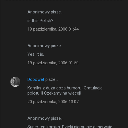
Anonimowy pisze…
K
is this Polish?
o
19 października, 2006 01:44
m
e
Anonimowy pisze…
n
Yes, it is.
t
a
19 października, 2006 01:50
r
z
Dobowet
pisze…
e
Komiks z duza doza humoru! Gratulacje
polotu!!! Czekamy na wiecej!
20 października, 2006 13:07
Anonimowy pisze…
Super ten komiks. Dzieki niemu nie denerwuje